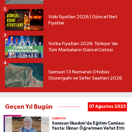
2
Viski fiyatları 2026 | Güncel Net
Fiyatlar
3
Votka Fiyatları 2026: Türkiye'de
Tüm Markaların Güncel Listesi
4
Samsun 13 Numaralı Otobüs
Güzergahı ve Sefer Saatleri 2026
Geçen Yıl Bugün
07 Ağustos 2025
SAMSUN
Samsun İlkadım’da Eğitim Camiası
Yasta: İlknur Öğretmen Vefat Etti