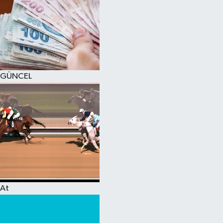
GÜNCEL
At