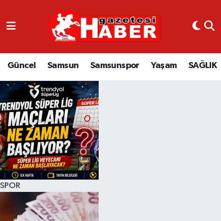
GÜNCEL
SAMSUN
Güncel
Samsun
Samsunspor
Yaşam
SAĞLIK
SAMSUNSPOR
EKONOMİ
YAŞAM
SPOR