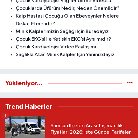
Çocuk Kardiyolojisi Bilgilendirme Videosu
Çocuklarda Üfürüm Nedir, Neden Önemlidir?
Kalp Hastası Çocuğu Olan Ebeveynler Nelere
Dikkat Etmelidir?
Minik Kalplerimizin Sağlığı İçin Buradayız
Çocuk EKG’si ile Yetişkin EKG’si Aynı mıdır?
Çocuk Kardiyolojisi Video Paylaşımı
Sağlıkla Atan Minik Kalpler İçin Yanınızdayız
Yükleniyor...
Trend Haberler
1
Samsun İlçeleri Arası Taşımacılık
Fiyatları 2026: İşte Güncel Tarifeler