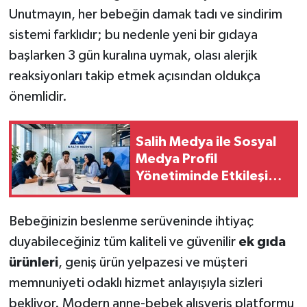
Unutmayın, her bebeğin damak tadı ve sindirim
sistemi farklıdır; bu nedenle yeni bir gıdaya
başlarken 3 gün kuralına uymak, olası alerjik
reaksiyonları takip etmek açısından oldukça
önemlidir.
Salih Medya ile Sosyal
Medya Profil
Yönetiminde Etkileşim
Artırma Yöntemleri
Bebeğinizin beslenme serüveninde ihtiyaç
duyabileceğiniz tüm kaliteli ve güvenilir
ek gıda
ürünleri
, geniş ürün yelpazesi ve müşteri
memnuniyeti odaklı hizmet anlayışıyla sizleri
bekliyor. Modern anne-bebek alışveriş platformu