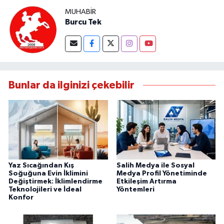
MUHABIR
Burcu Tek
Bunlar da ilginizi çekebilir
Yaz Sıcağından Kış
Salih Medya ile Sosyal
Soğuğuna Evin İklimini
Medya Profil Yönetiminde
Değiştirmek: İklimlendirme
Etkileşim Artırma
Teknolojileri ve İdeal
Yöntemleri
Konfor