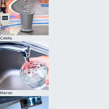
Çekiliş
Mersin