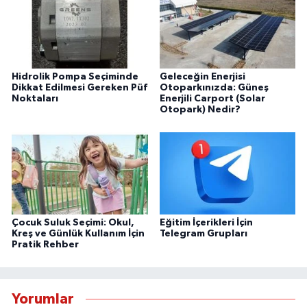
Hidrolik Pompa Seçiminde
Geleceğin Enerjisi
Dikkat Edilmesi Gereken Püf
Otoparkınızda: Güneş
Noktaları
Enerjili Carport (Solar
Otopark) Nedir?
Çocuk Suluk Seçimi: Okul,
Eğitim İçerikleri İçin
Kreş ve Günlük Kullanım İçin
Telegram Grupları
Pratik Rehber
Yorumlar