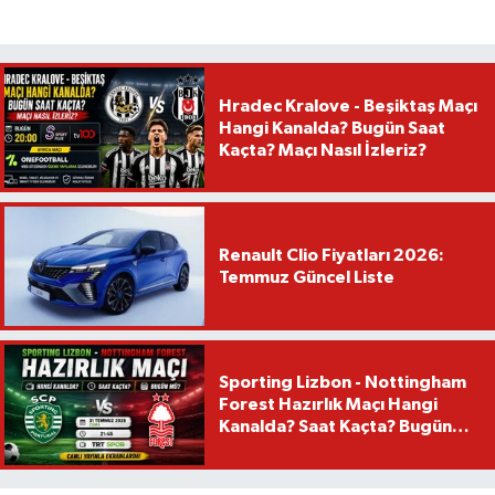
Hradec Kralove - Beşiktaş Maçı
Hangi Kanalda? Bugün Saat
Kaçta? Maçı Nasıl İzleriz?
Renault Clio Fiyatları 2026:
Temmuz Güncel Liste
Sporting Lizbon - Nottingham
Forest Hazırlık Maçı Hangi
Kanalda? Saat Kaçta? Bugün
Mü?