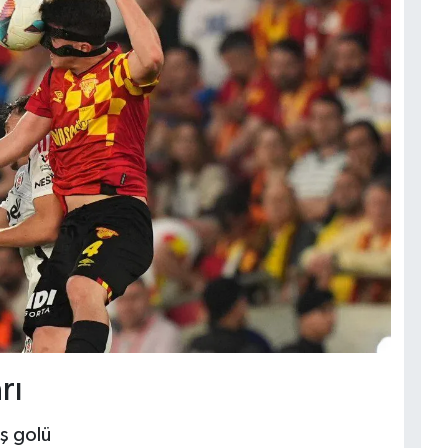
rı
ış golü