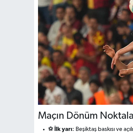
Maçın Dönüm Noktala
⚽
İlk yarı
: Beşiktaş baskısı ve açıl