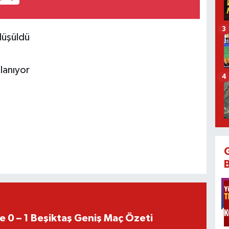
3
düşüldü
lanıyor
4
e 0 – 1 Beşiktaş Geniş Maç Özeti