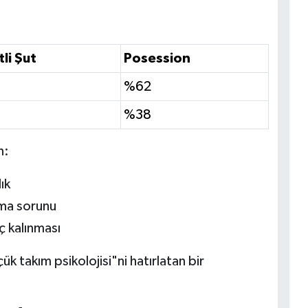
li Şut
Posession
%62
%38
n:
ık
ma sorunu
 kalınması
 takım psikolojisi"ni hatırlatan bir