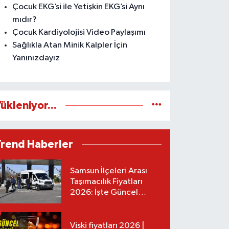
Çocuk EKG’si ile Yetişkin EKG’si Aynı
mıdır?
Çocuk Kardiyolojisi Video Paylaşımı
Sağlıkla Atan Minik Kalpler İçin
Yanınızdayız
ükleniyor...
Trend Haberler
Samsun İlçeleri Arası
Taşımacılık Fiyatları
2026: İşte Güncel
Tarifeler
Viski fiyatları 2026 |