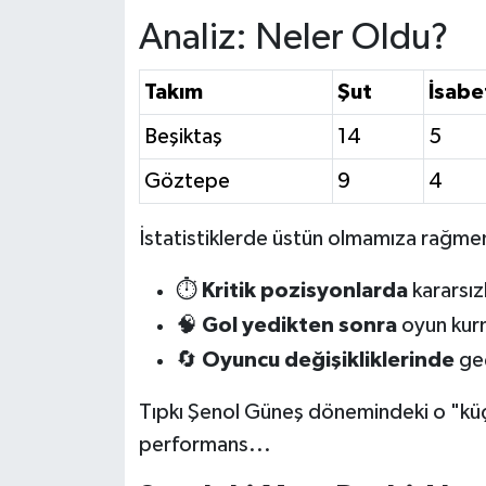
Analiz: Neler Oldu?
Takım
Şut
İsabet
Beşiktaş
14
5
Göztepe
9
4
İstatistiklerde üstün olmamıza rağme
⏱️
Kritik pozisyonlarda
kararsızl
🧠
Gol yedikten sonra
oyun kur
🔄
Oyuncu değişikliklerinde
geç
Tıpkı Şenol Güneş dönemindeki o "küçük
performans...