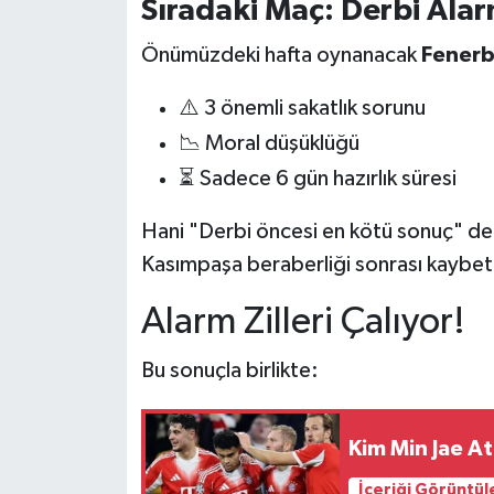
Sıradaki Maç: Derbi Alar
Önümüzdeki hafta oynanacak
Fenerb
⚠️ 3 önemli sakatlık sorunu
📉 Moral düşüklüğü
⏳ Sadece 6 gün hazırlık süresi
Hani "Derbi öncesi en kötü sonuç" de
Kasımpaşa beraberliği sonrası kaybett
Alarm Zilleri Çalıyor!
Bu sonuçla birlikte:
Kim Min Jae At
İçeriği Görüntül