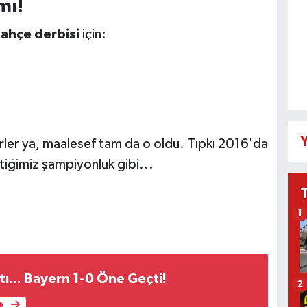
mı!
ahçe derbisi
için:
Y
rler ya, maalesef tam da o oldu. Tıpkı 2016'da
iğimiz şampiyonluk gibi...
1
tı... Bayern 1-0 Öne Geçti!
2
e