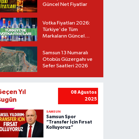
Güncel Net Fiyatlar
Votka Fiyatları 2026:
Türkiye'de Tüm
Markaların Güncel
Listesi
Samsun 13 Numaralı
Otobüs Güzergahı ve
Sefer Saatleri 2026
Geçen Yıl
08 Ağustos
Bugün
2025
SAMSUN
Samsun Spor
“Transfer İçin Fırsat
Kolluyoruz”