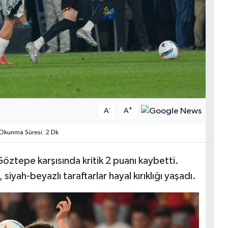
-
+
A
A
Okunma Süresi: 2 Dk
Göztepe karşısında kritik 2 puanı kaybetti.
iyah-beyazlı taraftarlar hayal kırıklığı yaşadı.