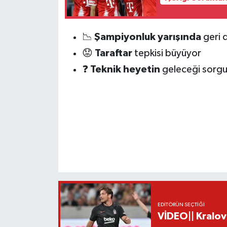
📉
Şampiyonluk yarışında
geri 
😟
Taraftar
tepkisi büyüyor
❓
Teknik heyetin
geleceği sorgu
EDITÖRÜN SEÇTIĞI
VİDEO|| Kralov