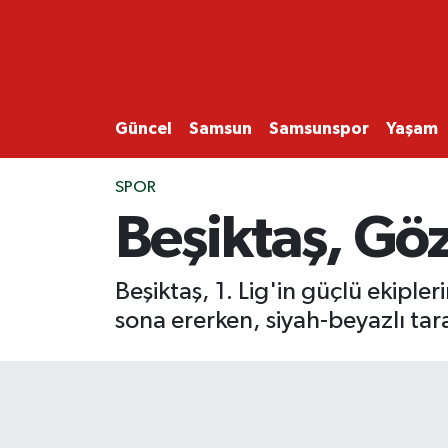
GÜNCEL
SAMSUN
Güncel
Samsun
Samsunspor
Yaşam
SAMSUNSPOR
SPOR
Beşiktaş, Göz
EKONOMİ
YAŞAM
Beşiktaş, 1. Lig'in güçlü ekiple
sona ererken, siyah-beyazlı taraf