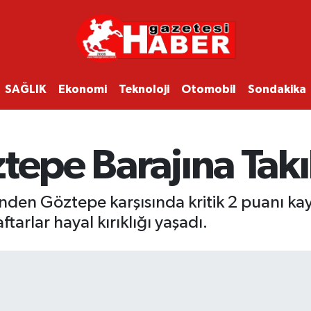
SAĞLIK
Ekonomi
Teknoloji
Otomobil
Sondakika
tepe Barajına Takı
rinden Göztepe karşısında kritik 2 puanı ka
tarlar hayal kırıklığı yaşadı.