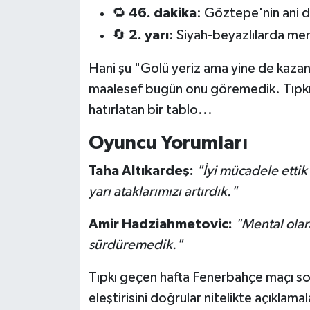
🔁
46. dakika
: Göztepe'nin ani d
🔄
2. yarı
: Siyah-beyazlılarda me
Hani şu "Golü yeriz ama yine de kazanı
maalesef bugün onu göremedik. Tıpkı 
hatırlatan bir tablo...
Oyuncu Yorumları
Taha Altıkardeş:
"İyi mücadele ettik
yarı ataklarımızı artırdık."
Amir Hadziahmetovic:
"Mental olar
sürdüremedik."
Tıpkı geçen hafta Fenerbahçe maçı sonr
eleştirisini doğrular nitelikte açıklamal