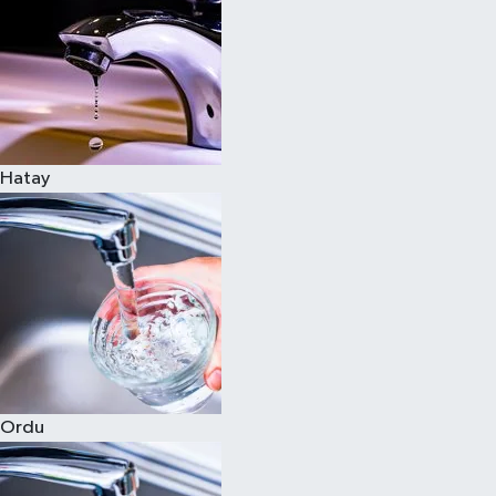
Hatay
Ordu