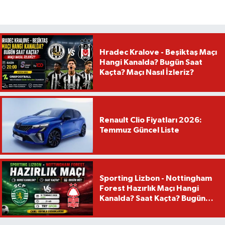
Hradec Kralove - Beşiktaş Maçı
Hangi Kanalda? Bugün Saat
Kaçta? Maçı Nasıl İzleriz?
Renault Clio Fiyatları 2026:
Temmuz Güncel Liste
Sporting Lizbon - Nottingham
Forest Hazırlık Maçı Hangi
Kanalda? Saat Kaçta? Bugün
Mü?