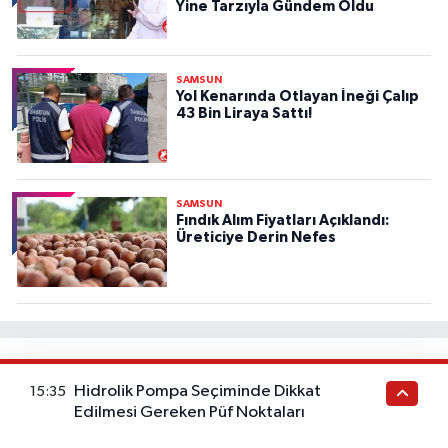
Yine Tarzıyla Gündem Oldu
SAMSUN
Yol Kenarında Otlayan İneği Çalıp
43 Bin Liraya Sattı!
SAMSUN
Fındık Alım Fiyatları Açıklandı:
Üreticiye Derin Nefes
Haber Gazetesi İçerik
Hidrolik Pompa Seçiminde Dikkat
15:35
Edilmesi Gereken Püf Noktaları
Bu kategorideki yazılar sağlık tavsiyesi değildir. Sağlık
durumunuzla ilgili doğru teşhis ve tedavi için