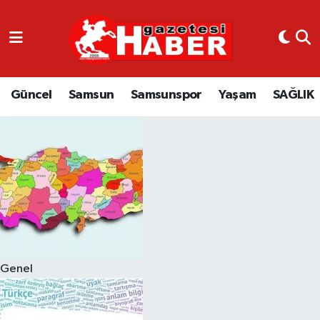
GÜNCEL
SAMSUN
Güncel
Samsun
Samsunspor
Yaşam
SAĞLIK
SAMSUNSPOR
EKONOMİ
YAŞAM
Genel