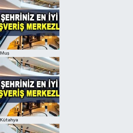
Muş
Kütahya