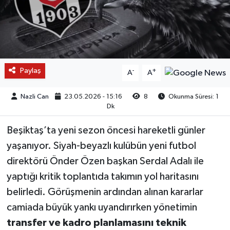
Paylaş
-
+
A
A
Nazli Can
23.05.2026 - 15:16
8
Okunma Süresi: 1
Dk
Beşiktaş’ta yeni sezon öncesi hareketli günler
yaşanıyor. Siyah-beyazlı kulübün yeni futbol
direktörü Önder Özen başkan Serdal Adalı ile
yaptığı kritik toplantıda takımın yol haritasını
belirledi. Görüşmenin ardından alınan kararlar
camiada büyük yankı uyandırırken yönetimin
transfer ve kadro planlamasını teknik