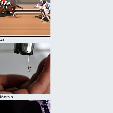
At
Mersin