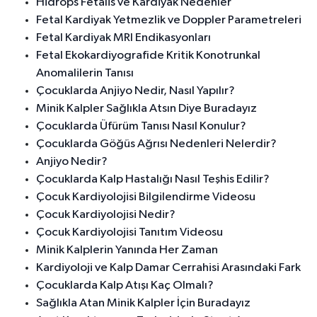
Hidrops Fetalis ve Kardiyak Nedenler
Fetal Kardiyak Yetmezlik ve Doppler Parametreleri
Fetal Kardiyak MRI Endikasyonları
Fetal Ekokardiyografide Kritik Konotrunkal
Anomalilerin Tanısı
Çocuklarda Anjiyo Nedir, Nasıl Yapılır?
Minik Kalpler Sağlıkla Atsın Diye Buradayız
Çocuklarda Üfürüm Tanısı Nasıl Konulur?
Çocuklarda Göğüs Ağrısı Nedenleri Nelerdir?
Anjiyo Nedir?
Çocuklarda Kalp Hastalığı Nasıl Teşhis Edilir?
Çocuk Kardiyolojisi Bilgilendirme Videosu
Çocuk Kardiyolojisi Nedir?
Çocuk Kardiyolojisi Tanıtım Videosu
Minik Kalplerin Yanında Her Zaman
Kardiyoloji ve Kalp Damar Cerrahisi Arasındaki Fark
Çocuklarda Kalp Atışı Kaç Olmalı?
Sağlıkla Atan Minik Kalpler İçin Buradayız