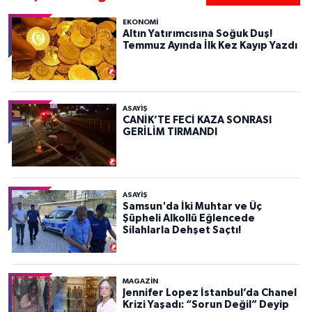
EKONOMİ
Altın Yatırımcısına Soğuk Duş!
Temmuz Ayında İlk Kez Kayıp Yazdı
ASAYIŞ
CANİK’TE FECİ KAZA SONRASI
GERİLİM TIRMANDI
ASAYIŞ
Samsun'da İki Muhtar ve Üç
Şüpheli Alkollü Eğlencede
Silahlarla Dehşet Saçtı!
MAGAZİN
Jennifer Lopez İstanbul’da Chanel
Krizi Yaşadı: “Sorun Değil” Deyip