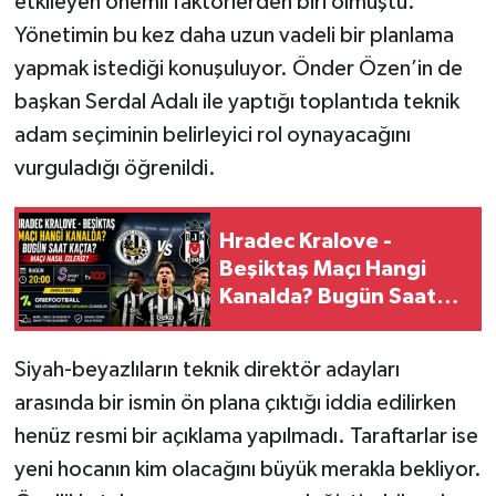
etkileyen önemli faktörlerden biri olmuştu.
Yönetimin bu kez daha uzun vadeli bir planlama
yapmak istediği konuşuluyor. Önder Özen’in de
başkan Serdal Adalı ile yaptığı toplantıda teknik
adam seçiminin belirleyici rol oynayacağını
vurguladığı öğrenildi.
Hradec Kralove -
Beşiktaş Maçı Hangi
Kanalda? Bugün Saat
Kaçta? Maçı Nasıl
İzleriz?
Siyah-beyazlıların teknik direktör adayları
arasında bir ismin ön plana çıktığı iddia edilirken
henüz resmi bir açıklama yapılmadı. Taraftarlar ise
yeni hocanın kim olacağını büyük merakla bekliyor.