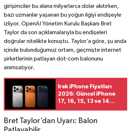
girişimciler bu alana milyarlarca dolar akıtırken,
bazı uzmanlar yaşanan bu yoğun ilgiyi endişeyle
izliyor. OpenAI Yönetim Kurulu Başkanı Bret
Taylor da son açıklamalarıyla bu endişeleri
doğrular nitelikte konuştu. Taylor’a göre, şu anda
içinde bulunduğumuz ortam, geçmişte internet
şirketlerinin patlayan dot-com balonunu
anımsatıyor.
Irak iPhone Fiyatları
2026: Güncel iPhone
17, 16, 15, 13 ve 14
Fiyat Listesi
Bret Taylor’dan Uyarı: Balon
Patlayabilir