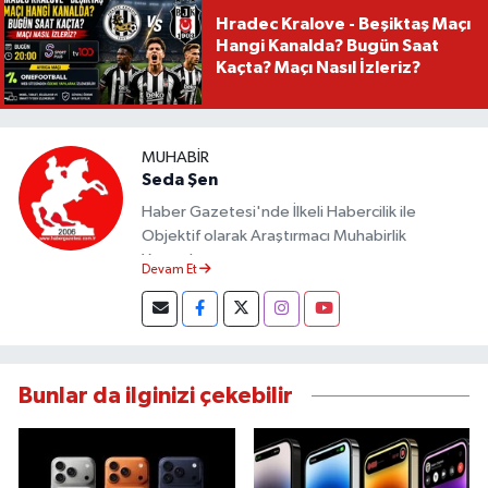
Hradec Kralove - Beşiktaş Maçı
Hangi Kanalda? Bugün Saat
Kaçta? Maçı Nasıl İzleriz?
MUHABIR
Seda Şen
Haber Gazetesi'nde İlkeli Habercilik ile
Objektif olarak Araştırmacı Muhabirlik
Yapmaktayım.
Devam Et
Bunlar da ilginizi çekebilir