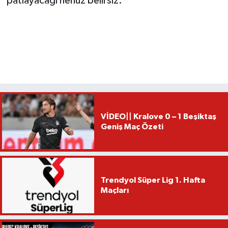
patlayacağı henüz belirsiz.
VİDEO|| Kralove 0 – 1 Beşiktaş
Geniş Maç Özeti
Trendyol Süper Lig 1. Hafta
Maçları