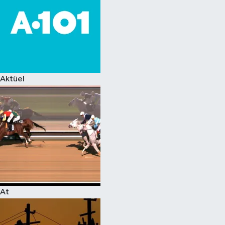
Aktüel
At