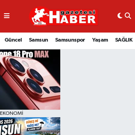
GÜNCEL
SAMSUN
Güncel
Samsun
Samsunspor
Yaşam
SAĞLIK
SAMSUNSPOR
EKONOMİ
YAŞAM
EKONOMİ