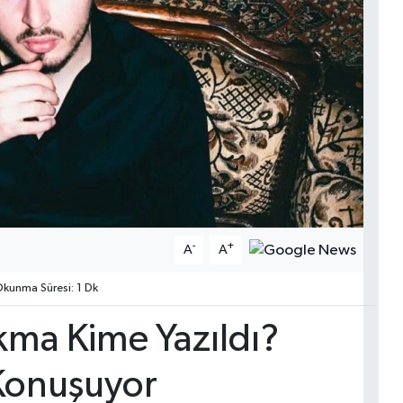
-
+
A
A
kunma Süresi: 1 Dk
kma Kime Yazıldı?
 Konuşuyor