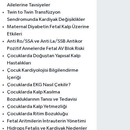
Ailelerine Tavsiyeler
Twin to Twin Transfüzyon
Sendromunda Kardiyak Değişiklikler
Maternal Diyabetin Fetal Kalp Üzerine
Etkileri
Anti Ro/SSA ve Anti La/SSB Antikor
Pozitif Annelerde Fetal AV Blok Riski
Çocuklarda Doğuştan Yapısal Kalp
Hastalıkları
Çocuk Kardiyolojisi Bilgilendirme
İçeriği
Çocuklarda EKG Nasıl Çekilir?
Çocuklarda Kalp Kasılma
Bozukluklarının Tanısı ve Tedavisi
Çocuklarda Kalp Yetmezliği
Çocuklarda Ritim Bozukluğu
Fetal Aritmilerin İntrauterin Yönetimi
Hidrops Fetalis ve Kardiyak Nedenler