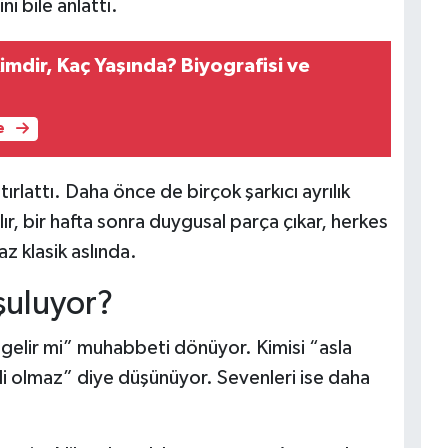
i bile anlattı.
mdir, Kaç Yaşında? Biyografisi ve
e
rlattı. Daha önce de birçok şarkıcı ayrılık
lır, bir hafta sonra duygusal parça çıkar, herkes
az klasik aslında.
şuluyor?
m gelir mi” muhabbeti dönüyor. Kimisi “asla
lli olmaz” diye düşünüyor. Sevenleri ise daha