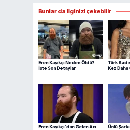
Bunlar da ilginizi çekebilir
Eren Kaşıkçı Neden Öldü?
Türk Kadın
İşte Son Detaylar
Kez Daha
Eren Kaşıkçı'dan Gelen Acı
Ünlü Şarkı