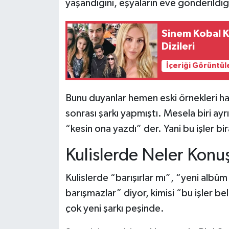
yaşandığını, eşyaların eve gönderildiğin
Sinem Kobal Ki
Dizileri
İçeriği Görüntül
Bunu duyanlar hemen eski örnekleri hatı
sonrası şarkı yapmıştı. Mesela biri ayrı
“kesin ona yazdı” der. Yani bu işler bir
Kulislerde Neler Konu
Kulislerde “barışırlar mı”, “yeni albü
barışmazlar” diyor, kimisi “bu işler be
çok yeni şarkı peşinde.