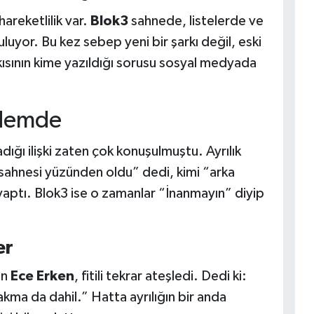
areketlilik var.
Blok3
sahnede, listelerde ve
uyor. Bu kez sebep yeni bir şarkı değil, eski
ısının kime yazıldığı sorusu sosyal medyada
ndemde
adığı ilişki zaten çok konuşulmuştu. Ayrılık
zi sahnesi yüzünden oldu” dedi, kimi “arka
aptı. Blok3 ise o zamanlar “İnanmayın” diyip
er
an
Ece Erken
, fitili tekrar ateşledi. Dedi ki:
akma da dahil.” Hatta ayrılığın bir anda