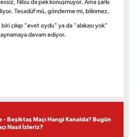
 sessiz, Nilsu da pek konuşmuyor. Ama şarkı
geliyor. Tesadüf mü, gönderme mi, bilinmez.
 biri çıkıp “evet oydu” ya da “alakası yok”
ı kaynamaya devam ediyor.
e - Beşiktaş Maçı Hangi Kanalda? Bugün
ı Nasıl İzleriz?