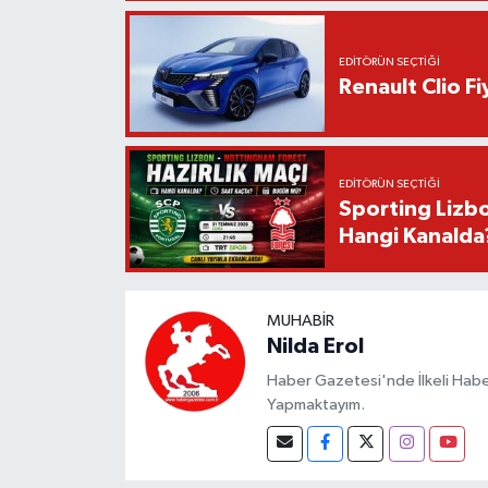
EDITÖRÜN SEÇTIĞI
Renault Clio F
EDITÖRÜN SEÇTIĞI
Sporting Lizbo
Hangi Kanalda
MUHABIR
Nilda Erol
Haber Gazetesi'nde İlkeli Haberc
Yapmaktayım.