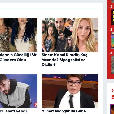
2
3
4
larının Güzelliği Bir
Sinem Kobal Kimdir, Kaç
 Gündem Oldu
Yaşında? Biyografisi ve
Dizileri
cı Esnafı Kendi
Yılmaz Morgül’ün Güne