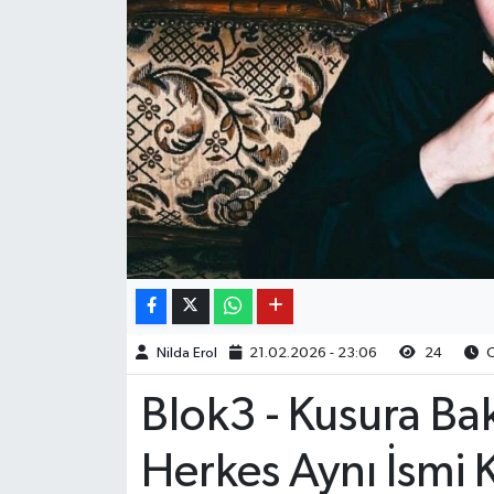
Nilda Erol
21.02.2026 - 23:06
24
O
Blok3 - Kusura Ba
Herkes Aynı İsmi