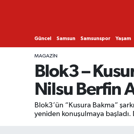
GÜNCEL
SAMSUN
Güncel
Samsun
Samsunspor
Yaşam
SAMSUNSPOR
MAGAZİN
Blok3 – Kusur
EKONOMİ
Nilsu Berfin
YAŞAM
Blok3’ün “Kusura Bakma” şarkısın
yeniden konuşulmaya başladı.