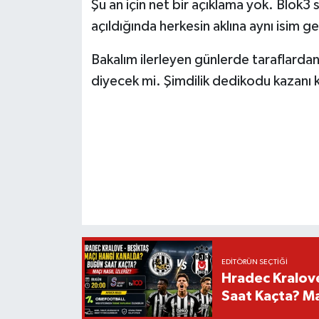
Şu an için net bir açıklama yok. Blok3
açıldığında herkesin aklına aynı isim 
Bakalım ilerleyen günlerde taraflardan
diyecek mi. Şimdilik dedikodu kazan
EDITÖRÜN SEÇTIĞI
Hradec Kralov
Saat Kaçta? Maç