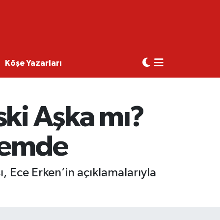
Köşe Yazarları
ski Aşka mı?
ndemde
ı, Ece Erken’in açıklamalarıyla