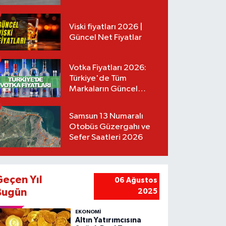
Tarifeler
Viski fiyatları 2026 |
Güncel Net Fiyatlar
Votka Fiyatları 2026:
Türkiye'de Tüm
Markaların Güncel
Listesi
Samsun 13 Numaralı
Otobüs Güzergahı ve
Sefer Saatleri 2026
Geçen Yıl
06 Ağustos
Bugün
2025
EKONOMİ
Altın Yatırımcısına