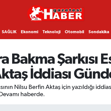
SAĞLIK
Ekonomi
Teknoloji
Otomobil
Sondakika
a Bakma Şarkısı E
 Aktaş İddiası Gü
ın Nilsu Berfin Aktaş için yazıldığı iddias
 Devamı haberde.