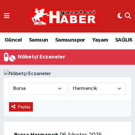
GÜNCEL
SAMSUN
Güncel
Samsun
Samsunspor
Yaşam
SAĞLIK
SAMSUNSPOR
Nöbetçi Eczaneler
EKONOMİ
YAŞAM
Paylaş
Bursa
Harmancık
06 Ağustos 2026