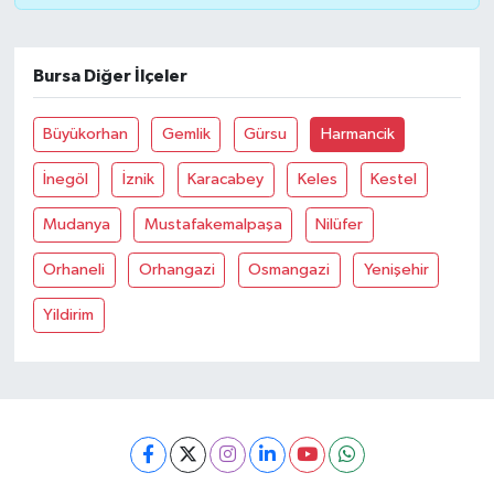
Bursa Diğer İlçeler
Büyükorhan
Gemlik
Gürsu
Harmancik
İnegöl
İznik
Karacabey
Keles
Kestel
Mudanya
Mustafakemalpaşa
Nilüfer
Orhaneli
Orhangazi
Osmangazi
Yenişehir
Yildirim