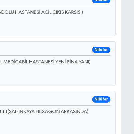
DOLU HASTANESİ ACİL ÇIKIŞ KARŞISI)
Nilüfer
L MEDİCABİL HASTANESİ YENİ BİNA YANI)
Nilüfer
O:34 1(ŞAHİNKAYA HEXAGON ARKASINDA)