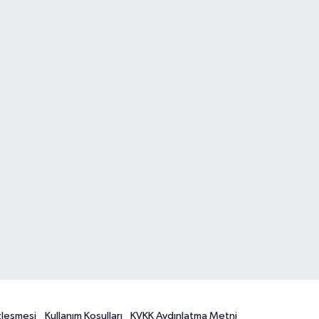
özleşmesi
Kullanım Koşulları
KVKK Aydınlatma Metni