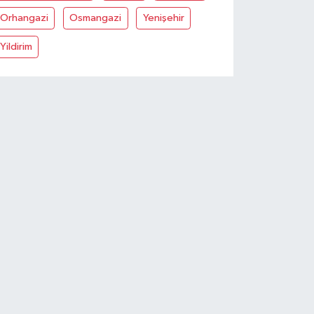
Orhangazi
Osmangazi
Yenişehir
Yildirim