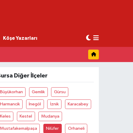
Köşe Yazarları
ursa Diğer İlçeler
Büyükorhan
Gemlik
Gürsu
Harmancik
İnegöl
İznik
Karacabey
Keles
Kestel
Mudanya
Mustafakemalpaşa
Nilüfer
Orhaneli