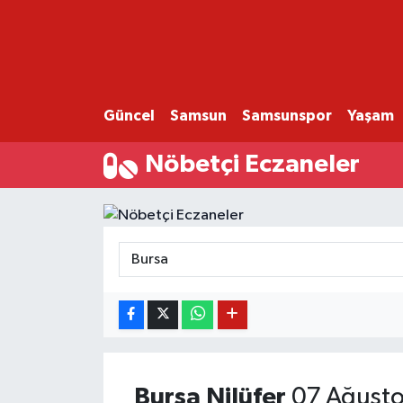
GÜNCEL
SAMSUN
Güncel
Samsun
Samsunspor
Yaşam
SAMSUNSPOR
Nöbetçi Eczaneler
EKONOMİ
YAŞAM
Bursa
Nilüfer
07 Ağusto