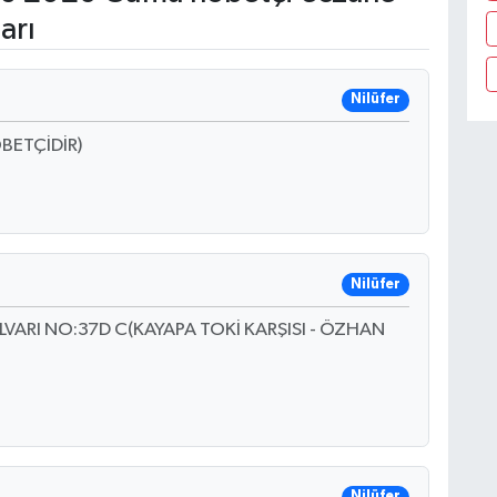
arı
Nilüfer
BETÇİDİR)
Nilüfer
VARI NO:37D C(KAYAPA TOKİ KARŞISI - ÖZHAN
Nilüfer