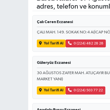
adres, telefon ve konuml
Çalı Ceren Eczanesi
ÇALI MAH. 149. SOKAK NO:4 A(İCAP NÖ
Yol Tarifi Al
0 (224) 482 28 28
Güleryüz Eczanesi
30 AĞUSTOS ZAFER MAH. ATLIÇAYIR BUL
MARKET YANI)
Yol Tarifi Al
0 (224) 503 77 22
Anadolu Burcu Eczanesi