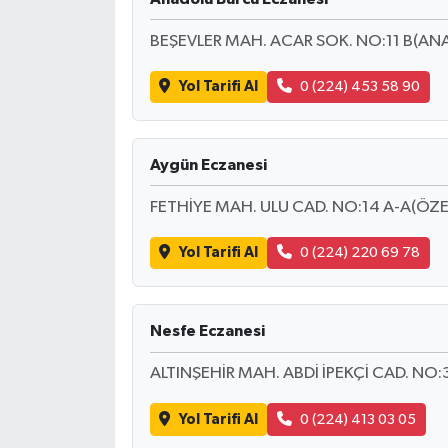
BEŞEVLER MAH. ACAR SOK. NO:11 B(ANA
Yol Tarifi Al
0 (224) 453 58 90
Aygün Eczanesi
FETHİYE MAH. ULU CAD. NO:14 A-A(ÖZE
Yol Tarifi Al
0 (224) 220 69 78
Nesfe Eczanesi
ALTINŞEHİR MAH. ABDİ İPEKÇİ CAD. N
Yol Tarifi Al
0 (224) 413 03 05