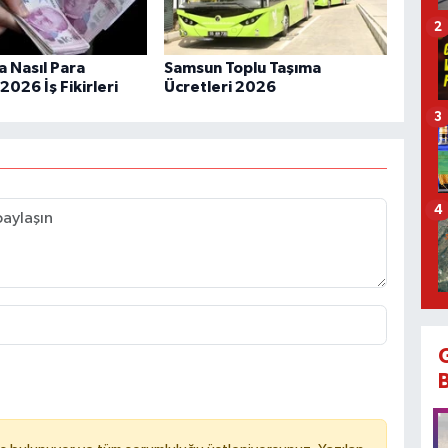
2
 Nasıl Para
Samsun Toplu Taşıma
 2026 İş Fikirleri
Ücretleri 2026
3
4