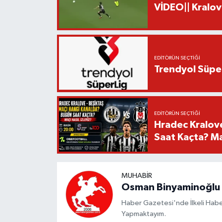
VİDEO|| Kralov
EDITÖRÜN SEÇTIĞI
Trendyol Süper
EDITÖRÜN SEÇTIĞI
Hradec Kralov
Saat Kaçta? Maç
MUHABIR
Osman Binyaminoğlu
Haber Gazetesi'nde İlkeli Haberc
Yapmaktayım.