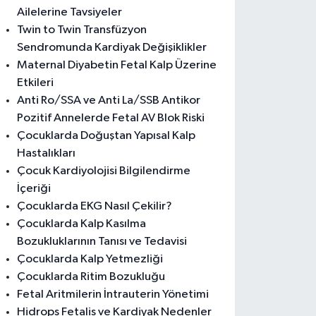
Ailelerine Tavsiyeler
Twin to Twin Transfüzyon
Sendromunda Kardiyak Değişiklikler
Maternal Diyabetin Fetal Kalp Üzerine
Etkileri
Anti Ro/SSA ve Anti La/SSB Antikor
Pozitif Annelerde Fetal AV Blok Riski
Çocuklarda Doğuştan Yapısal Kalp
Hastalıkları
Çocuk Kardiyolojisi Bilgilendirme
İçeriği
Çocuklarda EKG Nasıl Çekilir?
Çocuklarda Kalp Kasılma
Bozukluklarının Tanısı ve Tedavisi
Çocuklarda Kalp Yetmezliği
Çocuklarda Ritim Bozukluğu
Fetal Aritmilerin İntrauterin Yönetimi
Hidrops Fetalis ve Kardiyak Nedenler