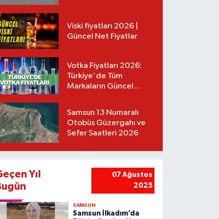
Tarifeler
Viski fiyatları 2026 |
Güncel Net Fiyatlar
Votka Fiyatları 2026:
Türkiye'de Tüm
Markaların Güncel
Listesi
Samsun 13 Numaralı
Otobüs Güzergahı ve
Sefer Saatleri 2026
Geçen Yıl
07 Ağustos
Bugün
2025
SAMSUN
Samsun İlkadım’da