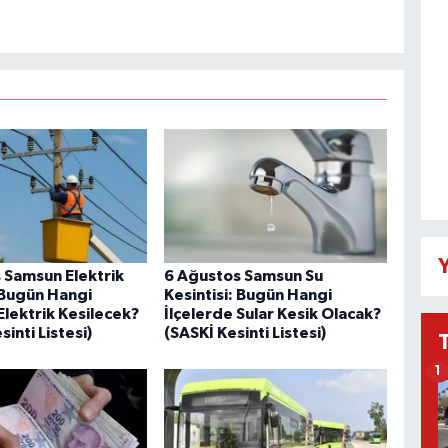
Y
 Samsun Elektrik
6 Ağustos Samsun Su
: Bugün Hangi
Kesintisi: Bugün Hangi
Elektrik Kesilecek?
İlçelerde Sular Kesik Olacak?
inti Listesi)
(SASKİ Kesinti Listesi)
1