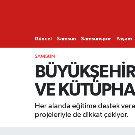
GÜNCEL
SAMSUN
Güncel
Samsun
Samsunspor
Yaşam
SAMSUNSPOR
SAMSUN
BÜYÜKŞEHİR
EKONOMİ
VE KÜTÜPHA
YAŞAM
Her alanda eğitime destek vere
projeleriyle de dikkat çekiyor.