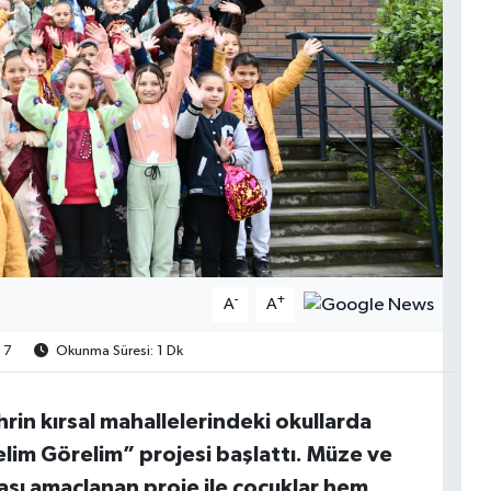
-
+
A
A
7
Okunma Süresi: 1 Dk
in kırsal mahallelerindeki okullarda
lim Görelim” projesi başlattı. Müze ve
ası amaçlanan proje ile çocuklar hem