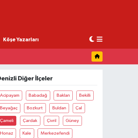
Köşe Yazarları
enizli Diğer İlçeler
Acipayam
Babadağ
Baklan
Bekilli
Beyağaç
Bozkurt
Buldan
Çal
Çameli
Çardak
Çivril
Güney
Honaz
Kale
Merkezefendi