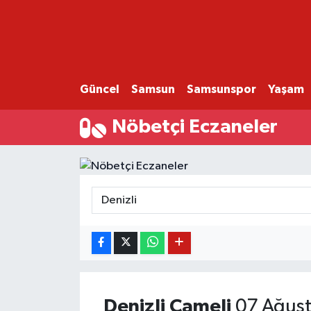
GÜNCEL
SAMSUN
Güncel
Samsun
Samsunspor
Yaşam
SAMSUNSPOR
Nöbetçi Eczaneler
EKONOMİ
YAŞAM
Denizli
Çameli
07 Ağust