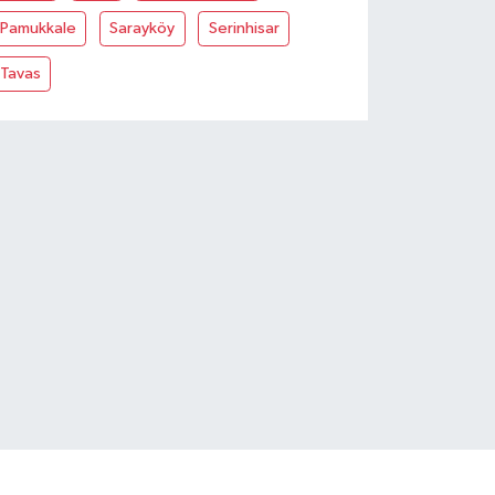
Pamukkale
Sarayköy
Serinhisar
Tavas