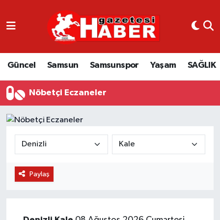
GÜNCEL
SAMSUN
Güncel
Samsun
Samsunspor
Yaşam
SAĞLIK
SAMSUNSPOR
Nöbetçi Eczaneler
EKONOMİ
YAŞAM
Paylaş
Denizli
Kale
08 Ağustos 2026 Cumartesi