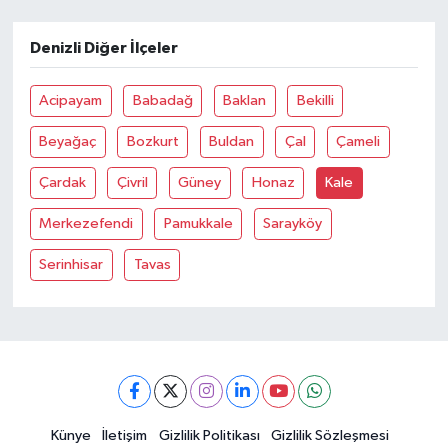
Denizli Diğer İlçeler
Acipayam
Babadağ
Baklan
Bekilli
Beyağaç
Bozkurt
Buldan
Çal
Çameli
Çardak
Çivril
Güney
Honaz
Kale
Merkezefendi
Pamukkale
Sarayköy
Serinhisar
Tavas
Künye
İletişim
Gizlilik Politikası
Gizlilik Sözleşmesi