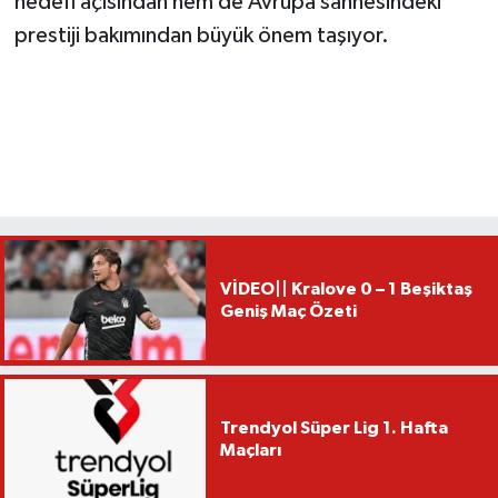
hedefi açısından hem de Avrupa sahnesindeki
prestiji bakımından büyük önem taşıyor.
VİDEO|| Kralove 0 – 1 Beşiktaş
Geniş Maç Özeti
Trendyol Süper Lig 1. Hafta
Maçları