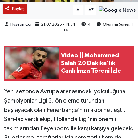
Paylaş
-
+
A
A
Hüseyin Çor
21.07.2025 - 14:54
4
Okunma Süresi: 1
Dk
Video || Mohammed
Salah 20 Dakika’lık
Canlı İmza Töreni İzle
Yeni sezonda Avrupa arenasındaki yolculuğuna
Şampiyonlar Ligi 3. ön eleme turundan
başlayacak olan Fenerbahçe’nin rakibi netleşti.
Sarı-lacivertli ekip, Hollanda Ligi'nin önemli
takımlarından Feyenoord ile karşı karşıya gelecek.
Bu eşleşme, taraftarlar için hem zorlu hem de