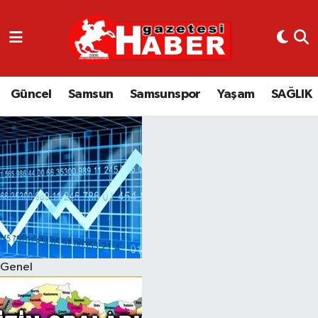
GÜNCEL
SAMSUN
Güncel
Samsun
Samsunspor
Yaşam
SAĞLIK
SAMSUNSPOR
EKONOMİ
YAŞAM
Genel