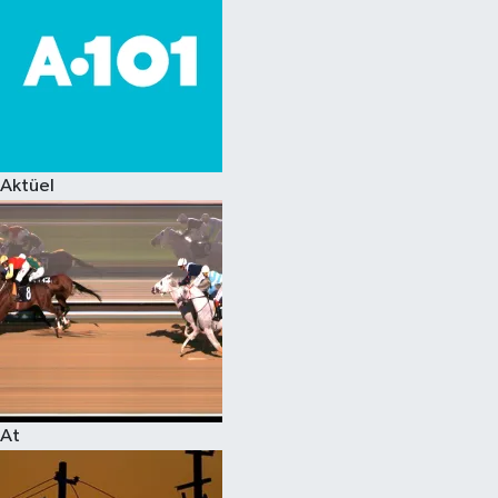
Aktüel
At