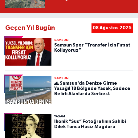
Geçen Yıl Bugün
08 Ağustos 2025
SAMSUN
Samsun Spor “Transfer İçin Fırsat
Kolluyoruz”
SAMSUN
🌊 Samsun'da Denize Girme
Yasağı! 18 Bölgede Yasak, Sadece
Belirli Alanlarda Serbest
YAŞAM
İkonik “Sus” Fotoğrafının Sahibi
Dilek Tunca Haciz Mağduru