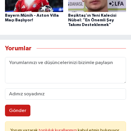
Bayern Münih - Aston Villa
Beşiktaş’ın Yeni Kalecisi
Maçı Başlıyor!
Nübel: “En Önemli Şey
Takımı Desteklemek”
Yorumlar
Gönder
Yorum yazarak
topluluk kurallarımızı
kabul etmiş bulunuyor