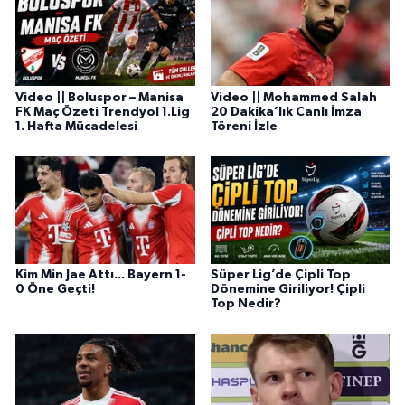
Video || Boluspor – Manisa
Video || Mohammed Salah
FK Maç Özeti Trendyol 1.Lig
20 Dakika’lık Canlı İmza
1. Hafta Mücadelesi
Töreni İzle
Kim Min Jae Attı... Bayern 1-
Süper Lig’de Çipli Top
0 Öne Geçti!
Dönemine Giriliyor! Çipli
Top Nedir?