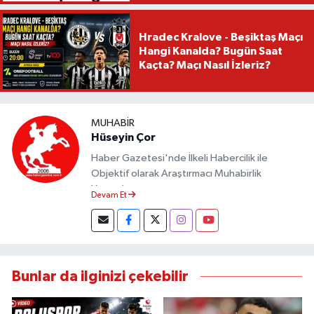
Hradec Kralove - Beşiktaş Maçı
Hangi Kanalda? Bugün Saat
Kaçta? Maçı Nasıl İzleriz?
MUHABIR
Hüseyin Çor
Haber Gazetesi'nde İlkeli Habercilik ile
Objektif olarak Araştırmacı Muhabirlik
Yapmaktayım.
Devam Et
Bunlar da ilginizi çekebilir