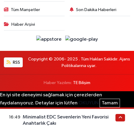
Tüm Manşetler
Son Dakika Haberleri
Haber Arşivi
Copyright © 2006- 2025 . Tüm Hakları Saklıdır. Ajans
RSS
Politikalarına uyar.
Haber Yazılımı:
TE Bilişim
En iyi site deneyimi sağlamak için çerezlerden
faydalanıyoruz. Detaylar için lütfen
OKUYUN
Tamam
Minimalist EDC Sevenlerin Yeni Favorisi
16:49
Anahtarlık Çakı