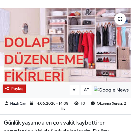
Paylaş
-
+
A
A
Nazli Can
14.05.2026 - 14:08
10
Okunma Süresi: 2
Dk
Günlük yaşamda en çok vakit kaybettiren