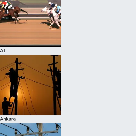
At
Ankara