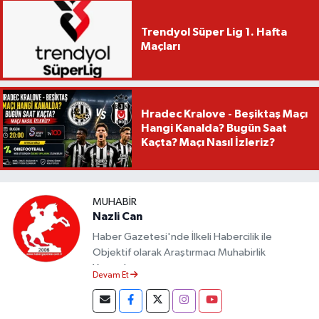
Trendyol Süper Lig 1. Hafta
Maçları
Hradec Kralove - Beşiktaş Maçı
Hangi Kanalda? Bugün Saat
Kaçta? Maçı Nasıl İzleriz?
MUHABIR
Nazli Can
Haber Gazetesi'nde İlkeli Habercilik ile
Objektif olarak Araştırmacı Muhabirlik
Yapmaktayım.
Devam Et