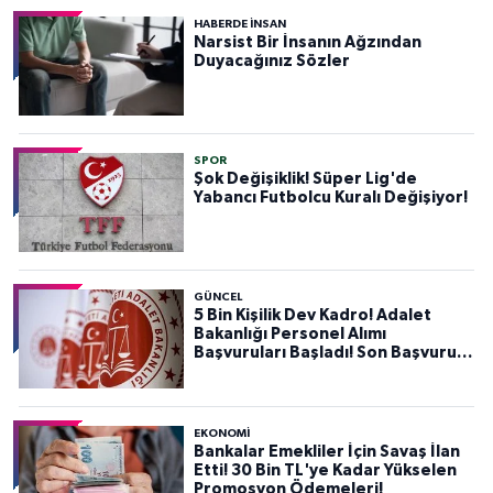
HABERDE INSAN
Narsist Bir İnsanın Ağzından
Duyacağınız Sözler
SPOR
Şok Değişiklik! Süper Lig'de
Yabancı Futbolcu Kuralı Değişiyor!
GÜNCEL
5 Bin Kişilik Dev Kadro! Adalet
Bakanlığı Personel Alımı
Başvuruları Başladı! Son Başvuru
Tarihini Kaçırmayın!
EKONOMİ
Bankalar Emekliler İçin Savaş İlan
Etti! 30 Bin TL'ye Kadar Yükselen
Promosyon Ödemeleri!