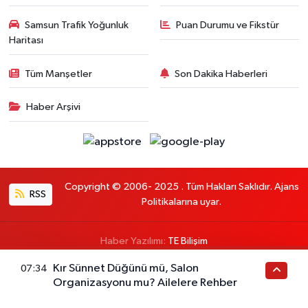
Samsun Trafik Yoğunluk
Puan Durumu ve Fikstür
Haritası
Tüm Manşetler
Son Dakika Haberleri
Haber Arşivi
Copyright © 2006- 2025 . Tüm Hakları Saklıdır. Ajans
RSS
Politikalarına uyar.
Haber Yazılımı:
TE Bilişim
Kır Sünnet Düğünü mü, Salon
En iyi site deneyimi sağlamak için çerezlerden
07:34
Organizasyonu mu? Ailelere Rehber
faydalanıyoruz. Detaylar için lütfen
OKUYUN
Tamam