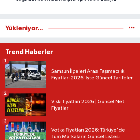
Yükleniyor...
Trend Haberler
1
Samsun İlçeleri Arası Taşımacılık
Fiyatları 2026: İşte Güncel Tarifeler
2
Viski fiyatları 2026 | Güncel Net
Fiyatlar
3
Votka Fiyatları 2026: Türkiye'de
Tüm Markaların Güncel Listesi