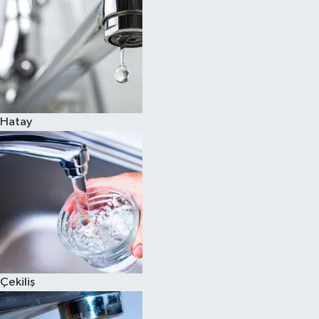
Hatay
Çekiliş