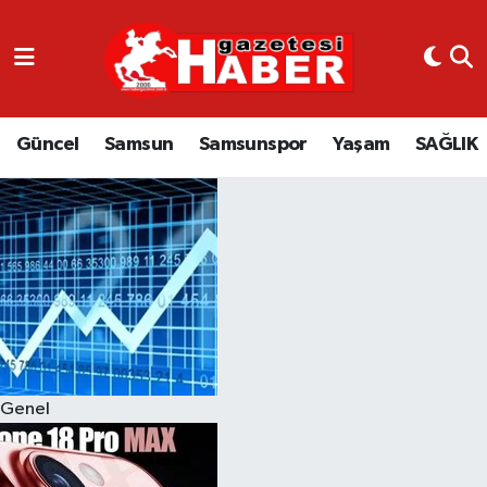
GÜNCEL
SAMSUN
Güncel
Samsun
Samsunspor
Yaşam
SAĞLIK
SAMSUNSPOR
EKONOMİ
YAŞAM
Genel