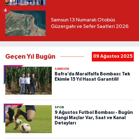
4
Samsun 13 Numaralı Otobüs
Güzergahı ve Sefer Saatleri 2026
Geçen Yıl Bugün
09 Ağustos 2025
SAMSUN
Bafra’da Maralfalfa Bombası: Tek
Ekimle 15 Yıl Hasat Garantili!
SPOR
9 Ağustos Futbol Bombası - Bugün
Hangi Maçlar Var, Saat ve Kanal
Detayları