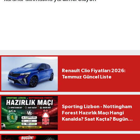
Renault Clio Fiyatları 2026:
Temmuz Güncel Liste
Sporting Lizbon - Nottingham
Forest Hazırlık Maçı Hangi
Kanalda? Saat Kaçta? Bugün
Mü?