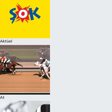
Aktüel
At