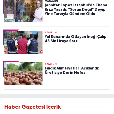
MAGAZİN
Jennifer Lopez İstanbul’da Chanel
Krizi Yaşadı: “Sorun Değil” Deyip
Yine Tarzıyla Gündem Oldu
SAMSUN
Yol Kenarında Otlayan İneği Çalıp
43 Bin Liraya Sattı!
SAMSUN
Fındık Alım Fiyatları Açıklandı:
Üreticiye Derin Nefes
Haber Gazetesi İçerik