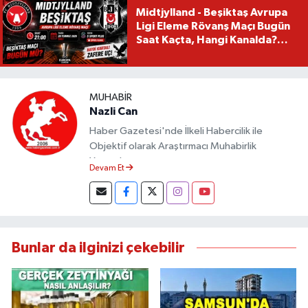
Midtjylland - Beşiktaş Avrupa
Ligi Eleme Rövanş Maçı Bugün
Saat Kaçta, Hangi Kanalda?
Beşiktaş Maçı Bugün Mü?
MUHABIR
Nazli Can
Haber Gazetesi'nde İlkeli Habercilik ile
Objektif olarak Araştırmacı Muhabirlik
Yapmaktayım.
Devam Et
Bunlar da ilginizi çekebilir