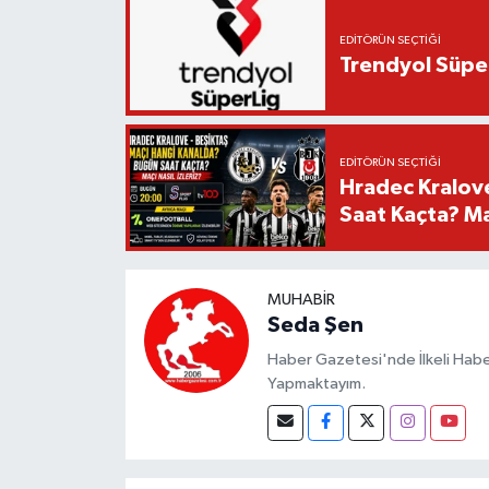
EDITÖRÜN SEÇTIĞI
Trendyol Süper
EDITÖRÜN SEÇTIĞI
Hradec Kralov
Saat Kaçta? Maç
MUHABIR
Seda Şen
Haber Gazetesi'nde İlkeli Haberc
Yapmaktayım.