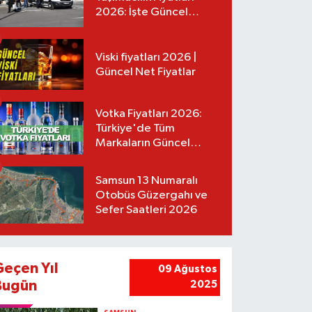
2026: İşte Güncel
Tarifeler
Viski fiyatları 2026 |
Güncel Net Fiyatlar
Votka Fiyatları 2026:
Türkiye'de Tüm
Markaların Güncel
Listesi
Samsun 13 Numaralı
Otobüs Güzergahı ve
Sefer Saatleri 2026
Geçen Yıl
09 Ağustos
Bugün
2025