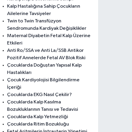
Kalp Hastalığına Sahip Çocukların
Ailelerine Tavsiyeler
Twin to Twin Transfüzyon
Sendromunda Kardiyak Değişiklikler
Maternal Diyabetin Fetal Kalp Üzerine
Etkileri
Anti Ro/SSA ve Anti La/SSB Antikor
Pozitif Annelerde Fetal AV Blok Riski
Çocuklarda Doğuştan Yapısal Kalp
Hastalıkları
Çocuk Kardiyolojisi Bilgilendirme
İçeriği
Çocuklarda EKG Nasıl Çekilir?
Çocuklarda Kalp Kasılma
Bozukluklarının Tanısı ve Tedavisi
Çocuklarda Kalp Yetmezliği
Çocuklarda Ritim Bozukluğu
Fetal Aritmilerin İntrauterin Yönetimi