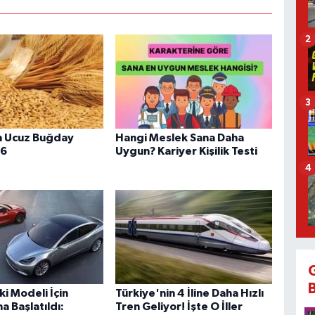
2
3
n Ucuz Buğday
Hangi Meslek Sana Daha
26
Uygun? Kariyer Kişilik Testi
4
ki Modeli İçin
Türkiye'nin 4 İline Daha Hızlı
 Başlatıldı:
Tren Geliyor! İşte O İller