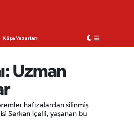
Köşe Yazarları
ı: Uzman
ar
emler hafızalardan silinmiş
si Serkan İçelli, yaşanan bu