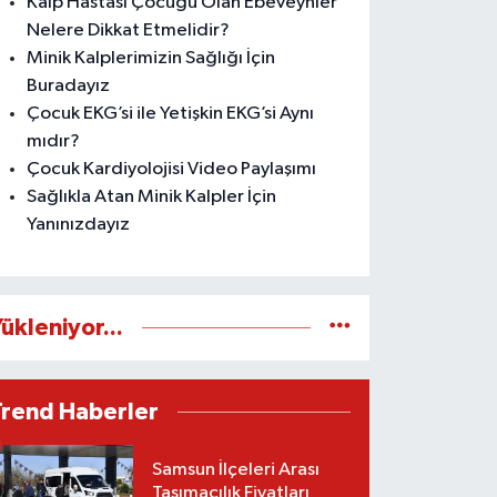
Kalp Hastası Çocuğu Olan Ebeveynler
Nelere Dikkat Etmelidir?
Minik Kalplerimizin Sağlığı İçin
Buradayız
Çocuk EKG’si ile Yetişkin EKG’si Aynı
mıdır?
Çocuk Kardiyolojisi Video Paylaşımı
Sağlıkla Atan Minik Kalpler İçin
Yanınızdayız
ükleniyor...
Trend Haberler
Samsun İlçeleri Arası
Taşımacılık Fiyatları