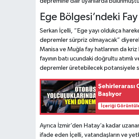
depremine dair uyarılarda bulunmuştu
Ege Bölgesi’ndeki Fay H
Serkan İçelli, “Ege yayı oldukça harek
depremler sürpriz olmayacak” diyerek 
Manisa ve Muğla fay hatlarının da kriz
fayının batı ucundaki doğrultu atımlı 
depremler üretebilecek potansiyele sa
Şehirlerarası
Başlıyor
İçeriği Görüntül
Ayrıca İzmir’den Hatay’a kadar uzana
ifade eden İçelli, vatandaşların ve yetki