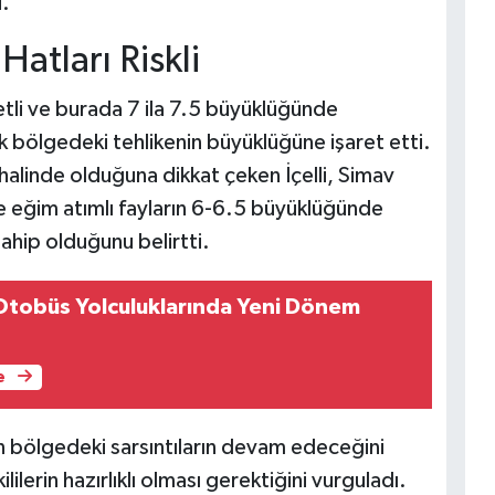
.
atları Riskli
etli ve burada 7 ila 7.5 büyüklüğünde
bölgedeki tehlikenin büyüklüğüne işaret etti.
 halinde olduğuna dikkat çeken İçelli, Simav
ve eğim atımlı fayların 6-6.5 büyüklüğünde
hip olduğunu belirtti.
 Otobüs Yolculuklarında Yeni Dönem
e
n bölgedeki sarsıntıların devam edeceğini
lilerin hazırlıklı olması gerektiğini vurguladı.