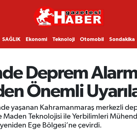
SAĞLIK
Ekonomi
Teknoloji
Otomobil
Sondakika
’nde Deprem Alarm
’den Önemli Uyarıl
inde yaşanan Kahramanmaraş merkezli depr
aden Teknolojisi ile Yerbilimleri Mühendi
 yeniden Ege Bölgesi’ne çevirdi.