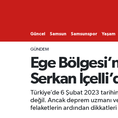
GÜNCEL
SAMSUN
Güncel
Samsun
Samsunspor
Yaşam
SAMSUNSPOR
GÜNDEM
Ege Bölgesi
EKONOMİ
Serkan İçelli
YAŞAM
Türkiye’de 6 Şubat 2023 tarih
değil. Ancak deprem uzmanı ve M
felaketlerin ardından dikkatleri