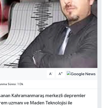
-
+
A
A
nma Süresi: 1 Dk
aşanan Kahramanmaraş merkezli depremler
prem uzmanı ve Maden Teknolojisi ile