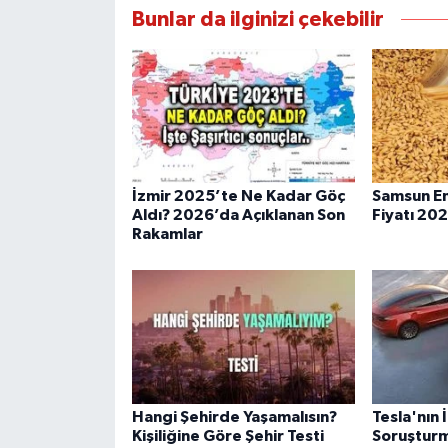
Bunlar da ilginizi çekebilir
İzmir 2025’te Ne Kadar Göç
Samsun E
Aldı? 2026’da Açıklanan Son
Fiyatı 20
Rakamlar
Hangi Şehirde Yaşamalısın?
Tesla'nın İ
Kişiliğine Göre Şehir Testi
Soruşturma