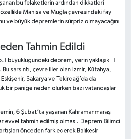
aşanan bu felaketlerin ardından dikkatleri
, özellikle Manisa ve Muğla çevresindeki fay
ğunu ve büyük depremlerin sürpriz olmayacağını
eden Tahmin Edildi
n 6.1 büyüklüğündeki deprem, yerin yaklaşık 11
u sarsıntı, çevre iller olan İzmir, Kütahya,
 Eskişehir, Sakarya ve Tekirdağ’da da
ük bir paniğe neden olurken bazı vatandaşlar
depremin, 6 Şubat’ta yaşanan Kahramanmaraş
r evvel tahmin edilmiş olması. Deprem Bilimci
i artışları önceden fark ederek Balıkesir