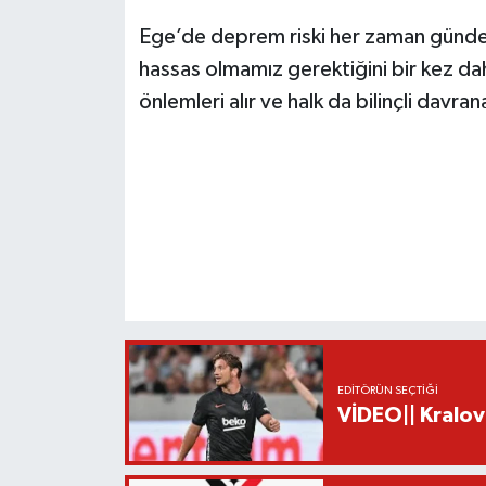
Ege’de deprem riski her zaman gündemd
hassas olmamız gerektiğini bir kez da
önlemleri alır ve halk da bilinçli davrana
EDITÖRÜN SEÇTIĞI
VİDEO|| Kralov