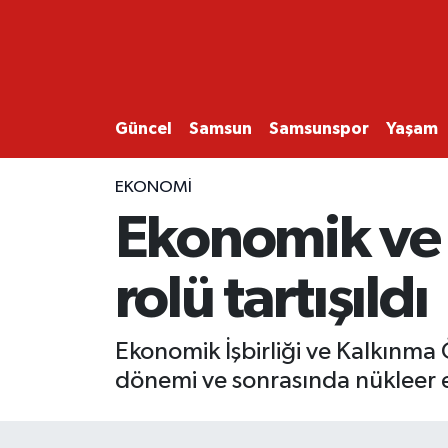
GÜNCEL
SAMSUN
Güncel
Samsun
Samsunspor
Yaşam
SAMSUNSPOR
EKONOMİ
Ekonomik ve 
EKONOMİ
rolü tartışıldı
YAŞAM
Ekonomik İşbirliği ve Kalkınma
dönemi ve sonrasında nükleer en