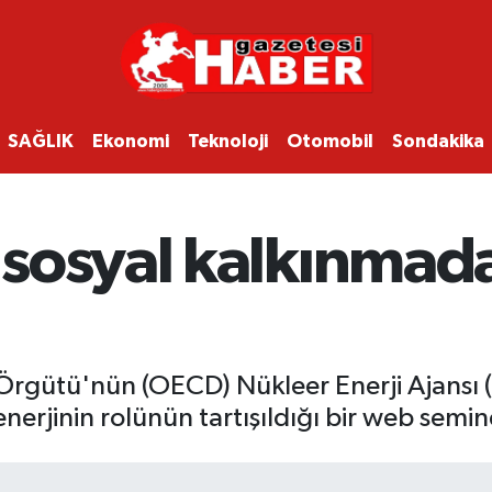
SAĞLIK
Ekonomi
Teknoloji
Otomobil
Sondakika
sosyal kalkınmada
 Örgütü'nün (OECD) Nükleer Enerji Ajansı
erjinin rolünün tartışıldığı bir web semi