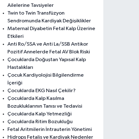
Ailelerine Tavsiyeler
Twin to Twin Transfüzyon
Sendromunda Kardiyak Değişiklikler
Maternal Diyabetin Fetal Kalp Üzerine
Etkileri
Anti Ro/SSA ve Anti La/SSB Antikor
Pozitif Annelerde Fetal AV Blok Riski
Çocuklarda Doğuştan Yapısal Kalp
Hastalıkları
Çocuk Kardiyolojisi Bilgilendirme
İçeriği
Çocuklarda EKG Nasıl Çekilir?
Çocuklarda Kalp Kasılma
Bozukluklarının Tanısı ve Tedavisi
Çocuklarda Kalp Yetmezliği
Çocuklarda Ritim Bozukluğu
Fetal Aritmilerin İntrauterin Yönetimi
Hidrops Fetalis ve Kardiyak Nedenler