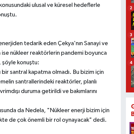
a konusundaki ulusal ve küresel hedeflerle
2
onuştu.
3
 enerjiden tedarik eden Çekya'nın Sanayi ve
 ise nükleer reaktörlerin pandemi boyunca
 şöyle konuştu:
4
ir santral kapatma olmadı. Bu bizim için
lin santrallerindeki reaktörler, planlı
vrimdışı duruma getirildi ve bakımlarını
usunda da Nedela, "Nükleer enerji bizim için
cekte de çok önemli bir rol oynayacak" dedi.