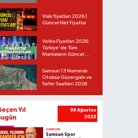
Tarifeler
Viski fiyatları 2026 |
Güncel Net Fiyatlar
Votka Fiyatları 2026:
Türkiye'de Tüm
Markaların Güncel
Listesi
Samsun 13 Numaralı
Otobüs Güzergahı ve
Sefer Saatleri 2026
Geçen Yıl
08 Ağustos
Bugün
2025
SAMSUN
Samsun Spor