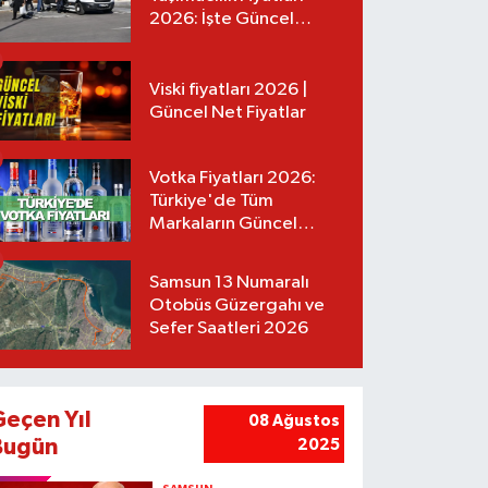
2026: İşte Güncel
Tarifeler
Viski fiyatları 2026 |
Güncel Net Fiyatlar
Votka Fiyatları 2026:
Türkiye'de Tüm
Markaların Güncel
Listesi
Samsun 13 Numaralı
Otobüs Güzergahı ve
Sefer Saatleri 2026
Geçen Yıl
08 Ağustos
Bugün
2025