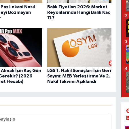
Pas Lekesi Nasıl
Balık Fiyatları 2026: Market
zeyi Bozmayan
Reyonlarında Hangi Balık Kaç
2
r
TL?
3
4
 Almak İçin Kaç Gün
LGS 1. Nakil Sonuçları İçin Geri
Gerekir? (2026
Sayım: MEB Yerleştirme Ve 2.
ret Hesabı)
Nakil Takvimi Açıklandı