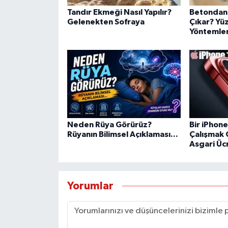
Tandır Ekmeği Nasıl Yapılır?
Betondan 
Gelenekten Sofraya
Çıkar? Yü
Yöntemle
Neden Rüya Görürüz?
Bir iPhone
Rüyanın Bilimsel Açıklaması...
Çalışmak 
Asgari Üc
Yorumlar