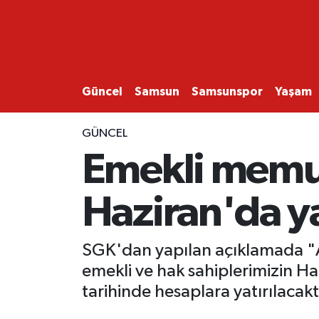
GÜNCEL
SAMSUN
Güncel
Samsun
Samsunspor
Yaşam
SAMSUNSPOR
GÜNCEL
Emekli memur
EKONOMİ
Haziran'da y
YAŞAM
SGK'dan yapılan açıklamada "A
emekli ve hak sahiplerimizin H
tarihinde hesaplara yatırılacakt