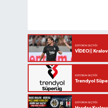
EDITÖRÜN SEÇTIĞI
VİDEO|| Kralov
EDITÖRÜN SEÇTIĞI
Trendyol Süper
EDITÖRÜN SEÇTIĞI
Hradec Kralov