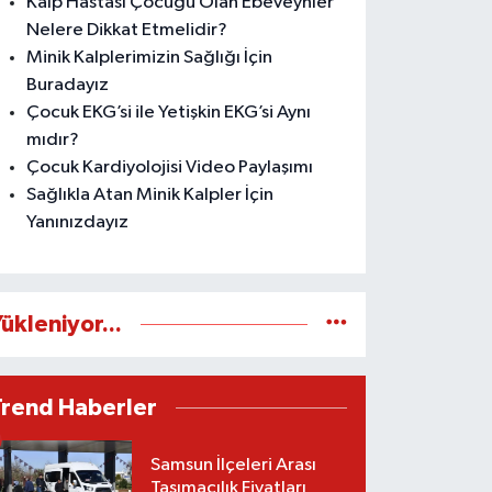
Kalp Hastası Çocuğu Olan Ebeveynler
Nelere Dikkat Etmelidir?
Minik Kalplerimizin Sağlığı İçin
Buradayız
Çocuk EKG’si ile Yetişkin EKG’si Aynı
mıdır?
Çocuk Kardiyolojisi Video Paylaşımı
Sağlıkla Atan Minik Kalpler İçin
Yanınızdayız
ükleniyor...
Trend Haberler
Samsun İlçeleri Arası
Taşımacılık Fiyatları