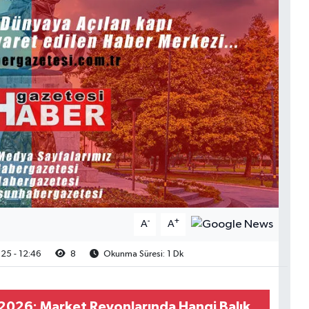
-
+
A
A
5 - 12:46
8
Okunma Süresi: 1 Dk
ı 2026: Market Reyonlarında Hangi Balık