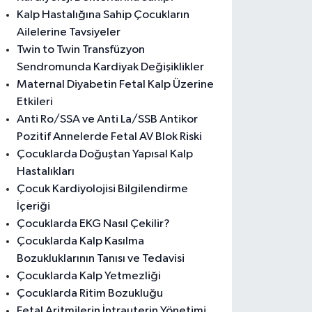
Kalp Hastalığına Sahip Çocukların
Ailelerine Tavsiyeler
Twin to Twin Transfüzyon
Sendromunda Kardiyak Değişiklikler
Maternal Diyabetin Fetal Kalp Üzerine
Etkileri
Anti Ro/SSA ve Anti La/SSB Antikor
Pozitif Annelerde Fetal AV Blok Riski
Çocuklarda Doğuştan Yapısal Kalp
Hastalıkları
Çocuk Kardiyolojisi Bilgilendirme
İçeriği
Çocuklarda EKG Nasıl Çekilir?
Çocuklarda Kalp Kasılma
Bozukluklarının Tanısı ve Tedavisi
Çocuklarda Kalp Yetmezliği
Çocuklarda Ritim Bozukluğu
Fetal Aritmilerin İntrauterin Yönetimi