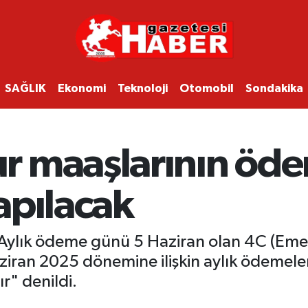
SAĞLIK
Ekonomi
Teknoloji
Otomobil
Sondakika
 maaşlarının öde
apılacak
ylık ödeme günü 5 Haziran olan 4C (Emek
aziran 2025 dönemine ilişkin aylık ödemele
ır" denildi.