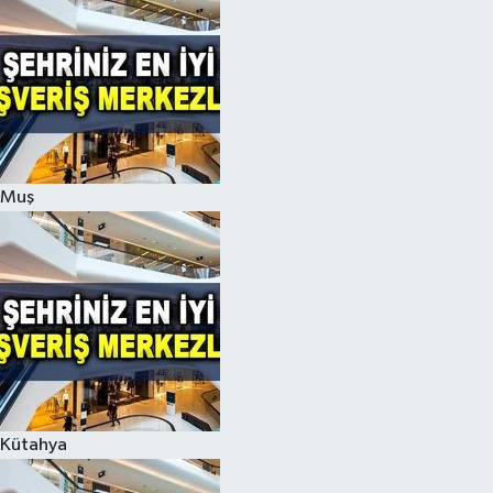
Muş
Kütahya