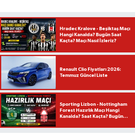
Hradec Kralove - Beşiktaş Maçı
Hangi Kanalda? Bugün Saat
Kaçta? Maçı Nasıl İzleriz?
Renault Clio Fiyatları 2026:
Temmuz Güncel Liste
Sporting Lizbon - Nottingham
Forest Hazırlık Maçı Hangi
Kanalda? Saat Kaçta? Bugün
Mü?