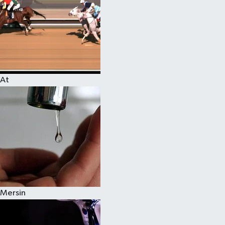
At
Mersin