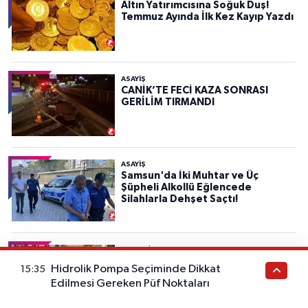
Altın Yatırımcısına Soğuk Duş!
Temmuz Ayında İlk Kez Kayıp Yazdı
ASAYIŞ
CANİK’TE FECİ KAZA SONRASI
GERİLİM TIRMANDI
ASAYIŞ
Samsun'da İki Muhtar ve Üç
Şüpheli Alkollü Eğlencede
Silahlarla Dehşet Saçtı!
MAGAZİN
Jennifer Lopez İstanbul’da Chanel
Hidrolik Pompa Seçiminde Dikkat
15:35
Krizi Yaşadı: “Sorun Değil” Deyip
Edilmesi Gereken Püf Noktaları
Yine Tarzıyla Gündem Oldu