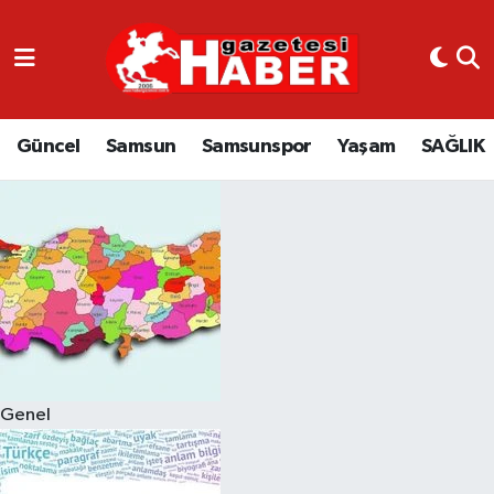
GÜNCEL
SAMSUN
Güncel
Samsun
Samsunspor
Yaşam
SAĞLIK
SAMSUNSPOR
EKONOMİ
YAŞAM
Genel