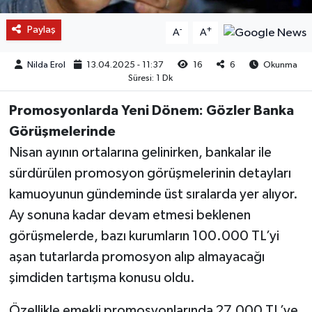
Paylaş
-
+
A
A
Nilda Erol
13.04.2025 - 11:37
16
6
Okunma
Süresi: 1 Dk
Promosyonlarda Yeni Dönem: Gözler Banka
Görüşmelerinde
Nisan ayının ortalarına gelinirken, bankalar ile
sürdürülen promosyon görüşmelerinin detayları
kamuoyunun gündeminde üst sıralarda yer alıyor.
Ay sonuna kadar devam etmesi beklenen
görüşmelerde, bazı kurumların 100.000 TL’yi
aşan tutarlarda promosyon alıp almayacağı
şimdiden tartışma konusu oldu.
Özellikle emekli promosyonlarında 27.000 TL’ye