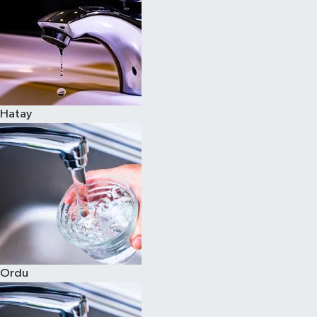
Hatay
Ordu