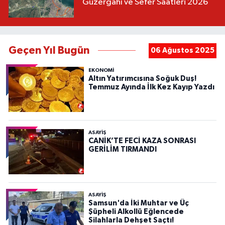
Güzergahı ve Sefer Saatleri 2026
Geçen Yıl Bugün
06 Ağustos 2025
EKONOMİ
Altın Yatırımcısına Soğuk Duş!
Temmuz Ayında İlk Kez Kayıp Yazdı
ASAYIŞ
CANİK’TE FECİ KAZA SONRASI
GERİLİM TIRMANDI
ASAYIŞ
Samsun'da İki Muhtar ve Üç
Şüpheli Alkollü Eğlencede
Silahlarla Dehşet Saçtı!