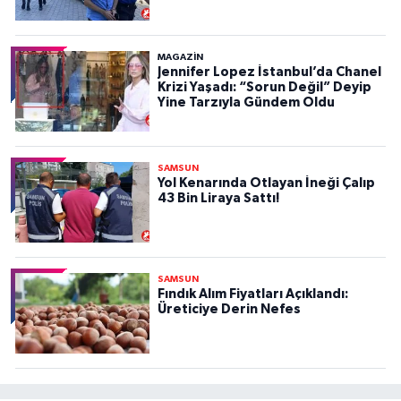
MAGAZİN
Jennifer Lopez İstanbul’da Chanel
Krizi Yaşadı: “Sorun Değil” Deyip
Yine Tarzıyla Gündem Oldu
SAMSUN
Yol Kenarında Otlayan İneği Çalıp
43 Bin Liraya Sattı!
SAMSUN
Fındık Alım Fiyatları Açıklandı:
Üreticiye Derin Nefes