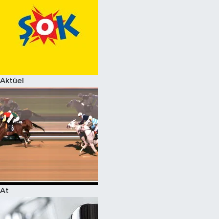
Aktüel
At