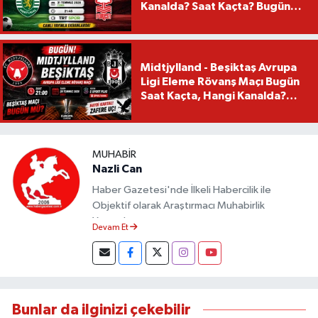
Kanalda? Saat Kaçta? Bugün
Mü?
Midtjylland - Beşiktaş Avrupa
Ligi Eleme Rövanş Maçı Bugün
Saat Kaçta, Hangi Kanalda?
Beşiktaş Maçı Bugün Mü?
MUHABIR
Nazli Can
Haber Gazetesi'nde İlkeli Habercilik ile
Objektif olarak Araştırmacı Muhabirlik
Yapmaktayım.
Devam Et
Bunlar da ilginizi çekebilir