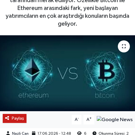
tarafından merak ediliyor. Özellikle Bitcoin ile
Ethereum arasındaki fark, yeni başlayan
yatırımcıların en çok araştırdığı konuların başında
geliyor.
Paylaş
-
+
A
A
Nazli Can
17.06.2026 - 12:48
6
Okunma Süresi: 2