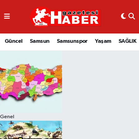
GÜNCEL
SAMSUN
Güncel
Samsun
Samsunspor
Yaşam
SAĞLIK
SAMSUNSPOR
EKONOMİ
YAŞAM
Genel