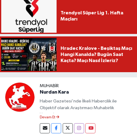
Trendyol Süper Lig 1. Hafta
Maçları
Hradec Kralove - Beşiktaş Maçı
Hangi Kanalda? Bugün Saat
Kaçta? Maçı Nasıl İzleriz?
MUHABIR
Nurdan Kara
Haber Gazetesi'nde İlkeli Habercilik ile
Objektif olarak Araştırmacı Muhabirlik
Yapmaktayım.
Devam Et