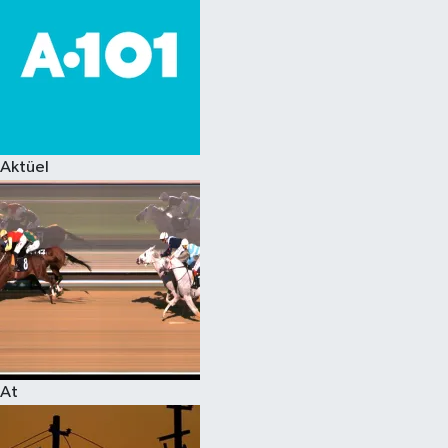
Aktüel
At