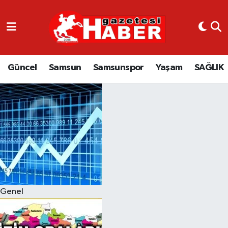
GÜNCEL
SAMSUN
Güncel
Samsun
Samsunspor
Yaşam
SAĞLIK
SAMSUNSPOR
EKONOMİ
YAŞAM
Genel