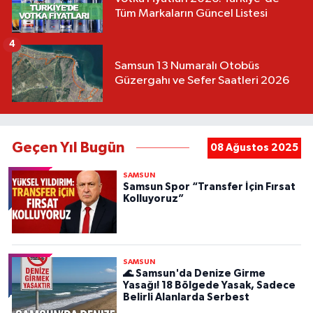
Tüm Markaların Güncel Listesi
4
Samsun 13 Numaralı Otobüs
Güzergahı ve Sefer Saatleri 2026
Geçen Yıl Bugün
08 Ağustos 2025
SAMSUN
Samsun Spor “Transfer İçin Fırsat
Kolluyoruz”
SAMSUN
🌊 Samsun'da Denize Girme
Yasağı! 18 Bölgede Yasak, Sadece
Belirli Alanlarda Serbest