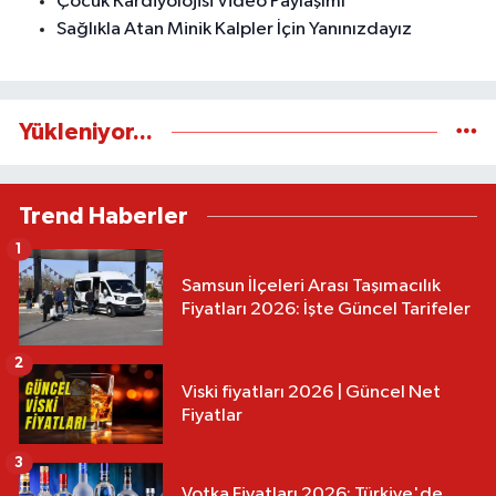
Çocuk Kardiyolojisi Video Paylaşımı
Sağlıkla Atan Minik Kalpler İçin Yanınızdayız
Yükleniyor...
Trend Haberler
1
Samsun İlçeleri Arası Taşımacılık
Fiyatları 2026: İşte Güncel Tarifeler
2
Viski fiyatları 2026 | Güncel Net
Fiyatlar
3
Votka Fiyatları 2026: Türkiye'de