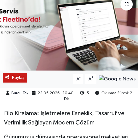
Paylaş
-
+
A
A
Burcu Tek
23.05.2026 - 10:40
5
Okunma Süresi: 2
Dk
Filo Kiralama: İşletmelere Esneklik, Tasarruf ve
Verimlilik Sağlayan Modern Çözüm
Günümüz iş dünyasında operasyonel maliyetleri