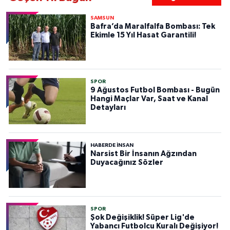
SAMSUN
Bafra’da Maralfalfa Bombası: Tek
Ekimle 15 Yıl Hasat Garantili!
SPOR
9 Ağustos Futbol Bombası - Bugün
Hangi Maçlar Var, Saat ve Kanal
Detayları
HABERDE INSAN
Narsist Bir İnsanın Ağzından
Duyacağınız Sözler
SPOR
Şok Değişiklik! Süper Lig'de
Yabancı Futbolcu Kuralı Değişiyor!