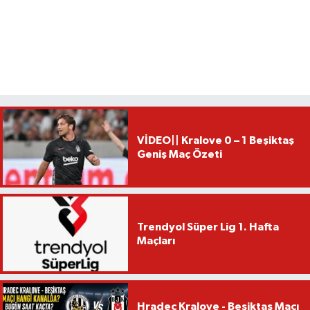
VİDEO|| Kralove 0 – 1 Beşiktaş
Geniş Maç Özeti
Trendyol Süper Lig 1. Hafta
Maçları
Hradec Kralove - Beşiktaş Maçı