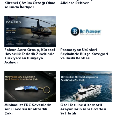
Küresel Çözüm Ortağı Olma
Ailelere Rehber
Yolunda İlerliyor
Falcon Aero Group, Küresel
Promosyon Ürünleri
Havacılık Tedarik Zincirinde
Seçiminde Bütçe Kategori
Türkiye’den Dünyaya
Ve Baskı Rehberi
Açılıyor
Minimalist EDC Sevenlerin
Otel Tatiline Alternatif
Yeni Favorisi Anahtarlık
Arayanların Yeni Gözdesi
Çakı
Yat Tatili