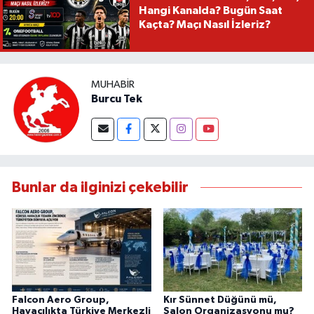
Hangi Kanalda? Bugün Saat
Kaçta? Maçı Nasıl İzleriz?
MUHABIR
Burcu Tek
Bunlar da ilginizi çekebilir
Falcon Aero Group,
Kır Sünnet Düğünü mü,
Havacılıkta Türkiye Merkezli
Salon Organizasyonu mu?