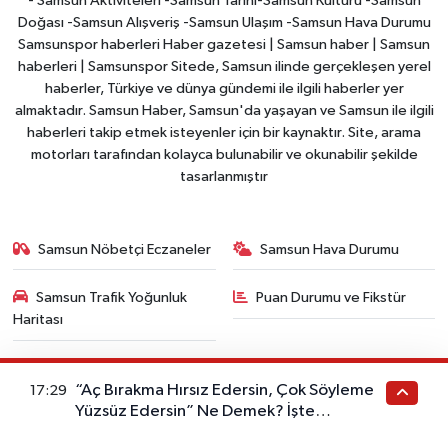
- Samsun Aktiviteleri -Samsun Tarihi-Samsun Kültürü -Samsun
Doğası -Samsun Alışveriş -Samsun Ulaşım -Samsun Hava Durumu
Samsunspor haberleri Haber gazetesi | Samsun haber | Samsun
haberleri | Samsunspor Sitede, Samsun ilinde gerçekleşen yerel
haberler, Türkiye ve dünya gündemi ile ilgili haberler yer
almaktadır. Samsun Haber, Samsun'da yaşayan ve Samsun ile ilgili
haberleri takip etmek isteyenler için bir kaynaktır. Site, arama
motorları tarafından kolayca bulunabilir ve okunabilir şekilde
tasarlanmıştır
Samsun Nöbetçi Eczaneler
Samsun Hava Durumu
Samsun Trafik Yoğunluk
Puan Durumu ve Fikstür
Haritası
Tüm Manşetler
Son Dakika Haberleri
“Aç Bırakma Hırsız Edersin, Çok Söyleme
17:29
Yüzsüz Edersin” Ne Demek? İşte
Haber Arşivi
Atasözünün Anlamı