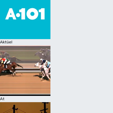
Aktüel
At