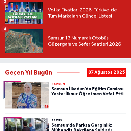
3
Votka Fiyatları 2026: Türkiye'de
Tüm Markaların Güncel Listesi
4
Samsun 13 Numaralı Otobüs
Güzergahı ve Sefer Saatleri 2026
Geçen Yıl Bugün
07 Ağustos 2025
SAMSUN
Samsun İlkadım’da Eğitim Camiası
Yasta: İlknur Öğretmen Vefat Etti
ASAYIŞ
Samsun’da Parkta Gerginlik:
Mühendis Bekçilere Saldırdı