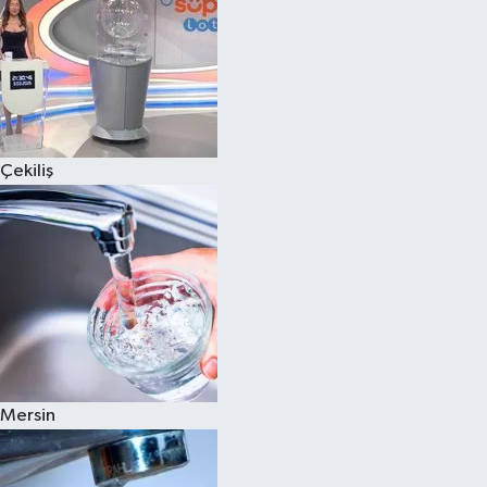
Çekiliş
Mersin