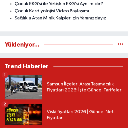
Çocuk EKG’si ile Yetişkin EKG’si Aynı mıdır?
Çocuk Kardiyolojisi Video Paylaşımı
Sağlıkla Atan Minik Kalpler İçin Yanınızdayız
Yükleniyor...
Trend Haberler
1
Samsun İlçeleri Arası Taşımacılık
Fiyatları 2026: İşte Güncel Tarifeler
2
Viski fiyatları 2026 | Güncel Net
Fiyatlar