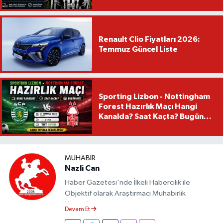
Renault Clio Fiyatları 2026:
Temmuz Güncel Liste
Sporting Lizbon - Nottingham
Forest Hazırlık Maçı Hangi
Kanalda? Saat Kaçta? Bugün
Mü?
MUHABIR
Nazli Can
Haber Gazetesi'nde İlkeli Habercilik ile
Objektif olarak Araştırmacı Muhabirlik
Yapmaktayım.
Devam Et