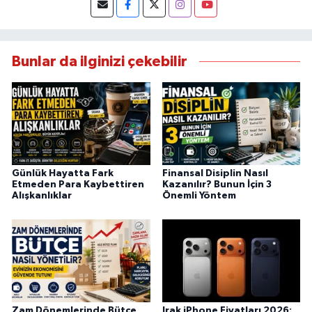
Bunlar da ilginizi çekebilir
Günlük Hayatta Fark
Finansal Disiplin Nasıl
Etmeden Para Kaybettiren
Kazanılır? Bunun İçin 3
Alışkanlıklar
Önemli Yöntem
Zam Dönemlerinde Bütçe
Irak iPhone Fiyatları 2026: