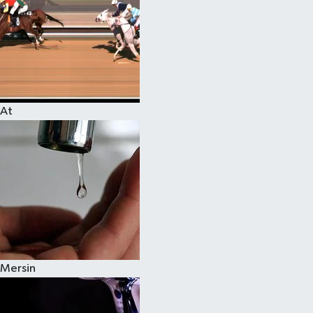
At
Mersin