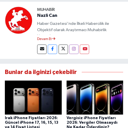
MUHABIR
Nazli Can
Haber Gazetesi'nde İlkeli Habercilik ile
Objektif olarak Araştırmacı Muhabirlik
Yapmaktayım.
Devam Et
Bunlar da ilginizi çekebilir
Irak iPhone Fiyatları 2026:
Vergisiz iPhone Fiyatları
Güncel iPhone 17, 16, 15, 13
2026: Vergiler Olmasaydı
ve 14 Fiyat Listesi
Ne Kadar Öderdiniz?