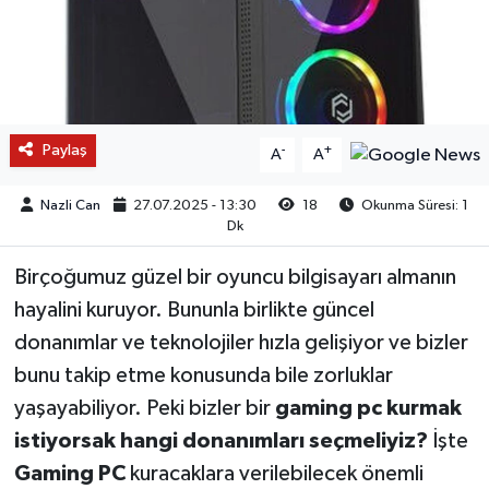
Paylaş
-
+
A
A
Nazli Can
27.07.2025 - 13:30
18
Okunma Süresi: 1
Dk
Birçoğumuz güzel bir oyuncu bilgisayarı almanın
hayalini kuruyor. Bununla birlikte güncel
donanımlar ve teknolojiler hızla gelişiyor ve bizler
bunu takip etme konusunda bile zorluklar
yaşayabiliyor. Peki bizler bir
gaming pc kurmak
istiyorsak hangi donanımları seçmeliyiz?
İşte
Gaming PC
kuracaklara verilebilecek önemli