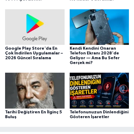
Google Play Store'da En
Kendi Kendini Onaran
Çok İndirilen Uygulamalar –
Telefon Ekranı 2028'de
2026 Güncel Sıralama
Geliyor — Ama Bu Sefer
Gerçek mi?
Tarihi Değiştiren En İlginç 5
Telefonunuzun Dinlendiğini
Buluş
Gösteren İşaretler