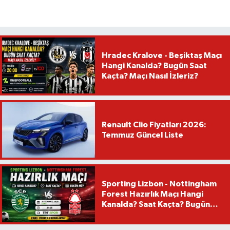
Hradec Kralove - Beşiktaş Maçı
Hangi Kanalda? Bugün Saat
Kaçta? Maçı Nasıl İzleriz?
Renault Clio Fiyatları 2026:
Temmuz Güncel Liste
Sporting Lizbon - Nottingham
Forest Hazırlık Maçı Hangi
Kanalda? Saat Kaçta? Bugün
Mü?