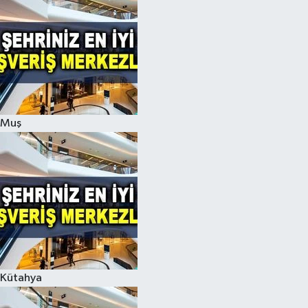
Muş
Kütahya