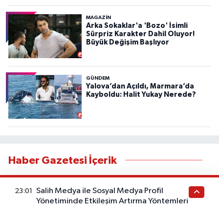
MAGAZİN
Arka Sokaklar'a 'Bozo' İsimli
Sürpriz Karakter Dahil Oluyor!
Büyük Değişim Başlıyor
GÜNDEM
Yalova’dan Açıldı, Marmara’da
Kayboldu: Halit Yukay Nerede?
Haber Gazetesi İçerik
Bu kategorideki yazılar sağlık tavsiyesi değildir. Sağlık
Salih Medya ile Sosyal Medya Profil
23:01
durumunuzla ilgili doğru teşhis ve tedavi için
Yönetiminde Etkileşim Artırma Yöntemleri
doktorunuza başvurunuz. Bu içerik ticari iş birliği veya
reklam içerebilir. Sitede yer alan bilgiler yalnızca genel