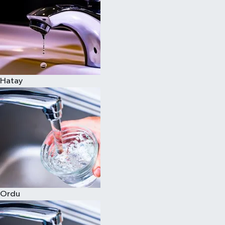
Hatay
Ordu