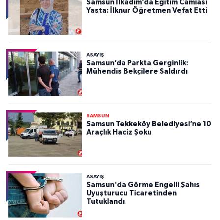
Samsun İlkadım’da Eğitim Camiası
Yasta: İlknur Öğretmen Vefat Etti
ASAYIŞ
Samsun’da Parkta Gerginlik:
Mühendis Bekçilere Saldırdı
SAMSUN
Samsun Tekkeköy Belediyesi’ne 10
Araçlık Haciz Şoku
ASAYIŞ
Samsun'da Görme Engelli Şahıs
Uyuşturucu Ticaretinden
Tutuklandı