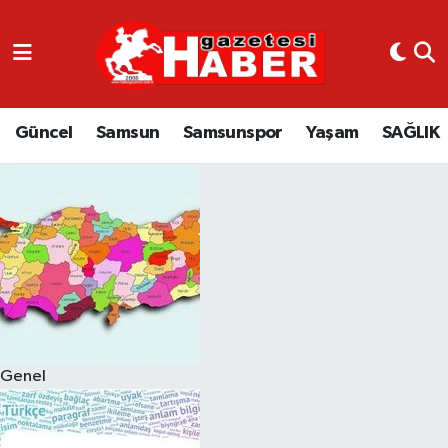
GÜNCEL
SAMSUN
Güncel
Samsun
Samsunspor
Yaşam
SAĞLIK
SAMSUNSPOR
EKONOMİ
YAŞAM
Genel