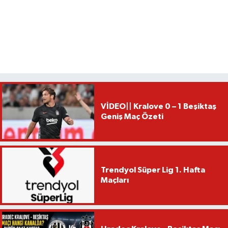
VİDEO|| Kralove 0 – 1 Beşiktaş
Geniş Maç Özeti
Trendyol Süper Lig 1. Hafta
Maçları