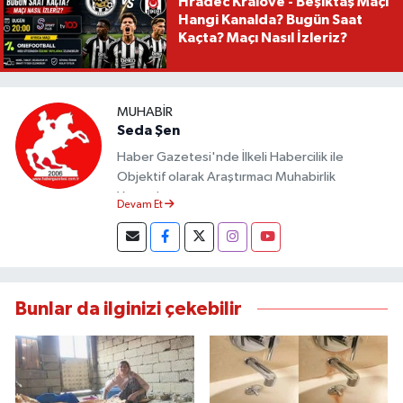
Hradec Kralove - Beşiktaş Maçı
Hangi Kanalda? Bugün Saat
Kaçta? Maçı Nasıl İzleriz?
MUHABIR
Seda Şen
Haber Gazetesi'nde İlkeli Habercilik ile
Objektif olarak Araştırmacı Muhabirlik
Yapmaktayım.
Devam Et
Bunlar da ilginizi çekebilir