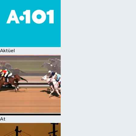
Aktüel
At