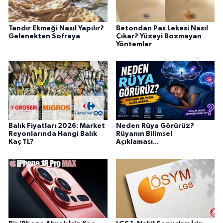
Tandır Ekmeği Nasıl Yapılır?
Betondan Pas Lekesi Nasıl
Gelenekten Sofraya
Çıkar? Yüzeyi Bozmayan
Yöntemler
Balık Fiyatları 2026: Market
Neden Rüya Görürüz?
Reyonlarında Hangi Balık
Rüyanın Bilimsel
Kaç TL?
Açıklaması...