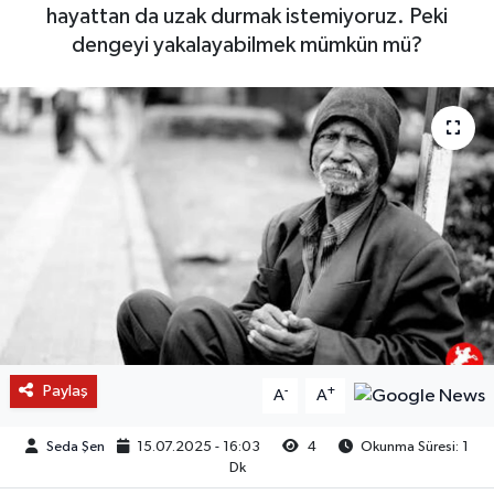
hayattan da uzak durmak istemiyoruz. Peki
dengeyi yakalayabilmek mümkün mü?
Paylaş
-
+
A
A
Seda Şen
15.07.2025 - 16:03
4
Okunma Süresi: 1
Dk