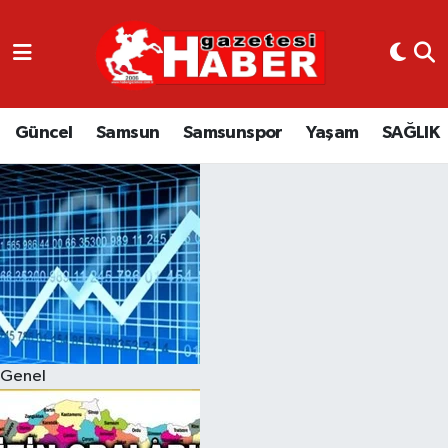
GÜNCEL
SAMSUN
Güncel
Samsun
Samsunspor
Yaşam
SAĞLIK
SAMSUNSPOR
EKONOMİ
YAŞAM
Genel