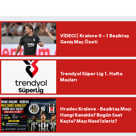
VİDEO|| Kralove 0 – 1 Beşiktaş
Geniş Maç Özeti
Trendyol Süper Lig 1. Hafta
Maçları
Hradec Kralove - Beşiktaş Maçı
Hangi Kanalda? Bugün Saat
Kaçta? Maçı Nasıl İzleriz?