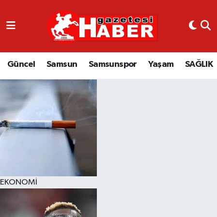
GÜNCEL
SAMSUN
Güncel
Samsun
Samsunspor
Yaşam
SAĞLIK
SAMSUNSPOR
EKONOMİ
YAŞAM
EKONOMİ