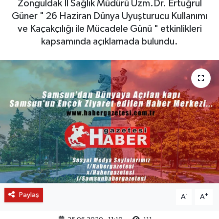
Zonguldak İl Sağlık Müdürü Uzm.Dr. Ertuğrul
Güner " 26 Haziran Dünya Uyuşturucu Kullanımı
ve Kaçakçılığı ile Mücadele Günü " etkinlikleri
kapsamında açıklamada bulundu.
Paylaş
-
+
A
A