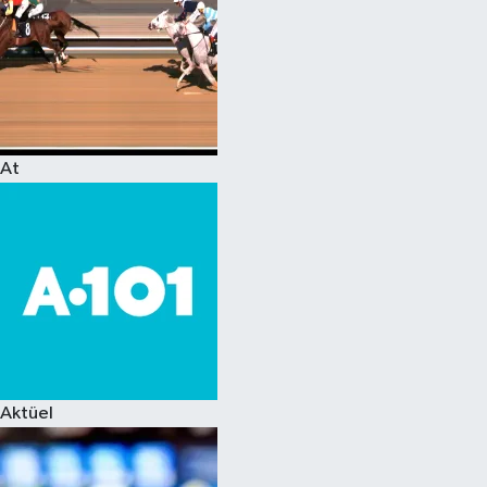
At
Aktüel