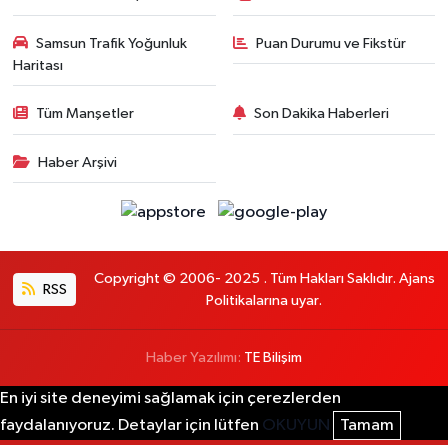
Samsun Trafik Yoğunluk
Puan Durumu ve Fikstür
Haritası
Tüm Manşetler
Son Dakika Haberleri
Haber Arşivi
Copyright © 2006- 2025 . Tüm Hakları Saklıdır. Ajans
RSS
Politikalarına uyar.
Haber Yazılımı:
TE Bilişim
En iyi site deneyimi sağlamak için çerezlerden
faydalanıyoruz. Detaylar için lütfen
OKUYUN
Tamam