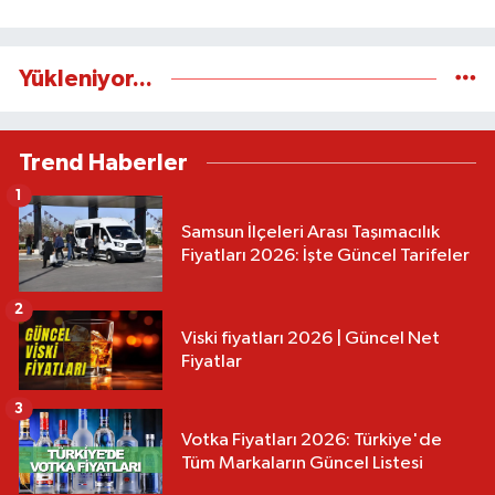
Yükleniyor...
Trend Haberler
1
Samsun İlçeleri Arası Taşımacılık
Fiyatları 2026: İşte Güncel Tarifeler
2
Viski fiyatları 2026 | Güncel Net
Fiyatlar
3
Votka Fiyatları 2026: Türkiye'de
Tüm Markaların Güncel Listesi