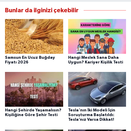
Bunlar da ilginizi çekebilir
Samsun En Ucuz Buğday
Hangi Meslek Sana Daha
Fiyatı 2026
Uygun? Kariyer Kişilik Testi
Hangi Şehirde Yaşamalısın?
Tesla'nın İki Modeli İçin
Kişiliğine Göre Şehir Testi
Soruşturma Başlatıldı:
Tesla’nız Varsa Dikkat!