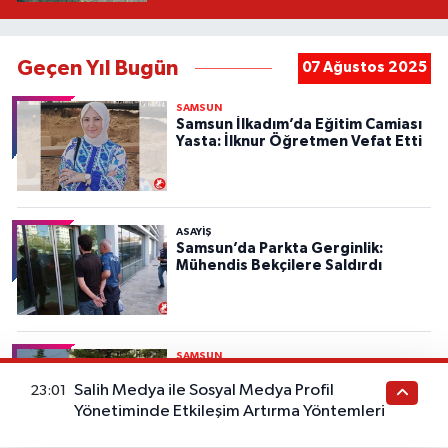
Geçen Yıl Bugün
07 Ağustos 2025
SAMSUN
Samsun İlkadım’da Eğitim Camiası
Yasta: İlknur Öğretmen Vefat Etti
ASAYIŞ
Samsun’da Parkta Gerginlik:
Mühendis Bekçilere Saldırdı
SAMSUN
Samsun Tekkeköy Belediyesi’ne 10
Araçlık Haciz Şoku
Salih Medya ile Sosyal Medya Profil
23:01
Yönetiminde Etkileşim Artırma Yöntemleri