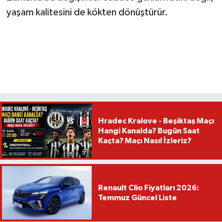
yaşam kalitesini de kökten dönüştürür.
Hradec Kralove - Beşiktaş Maçı
Hangi Kanalda? Bugün Saat
Kaçta? Maçı Nasıl İzleriz?
Renault Clio Fiyatları 2026:
Temmuz Güncel Liste