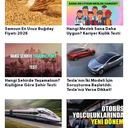
Samsun En Ucuz Buğday
Hangi Meslek Sana Daha
Fiyatı 2026
Uygun? Kariyer Kişilik Testi
Hangi Şehirde Yaşamalısın?
Tesla'nın İki Modeli İçin
Kişiliğine Göre Şehir Testi
Soruşturma Başlatıldı:
Tesla’nız Varsa Dikkat!