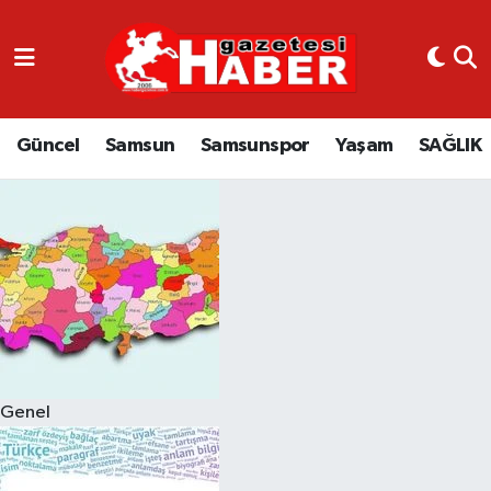
GÜNCEL
SAMSUN
Güncel
Samsun
Samsunspor
Yaşam
SAĞLIK
SAMSUNSPOR
EKONOMİ
YAŞAM
Genel