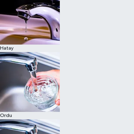
Hatay
Ordu