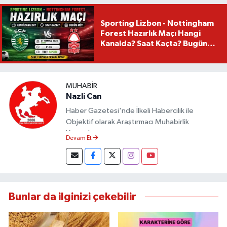
Sporting Lizbon - Nottingham
Forest Hazırlık Maçı Hangi
Kanalda? Saat Kaçta? Bugün
Mü?
MUHABIR
Nazli Can
Haber Gazetesi'nde İlkeli Habercilik ile
Objektif olarak Araştırmacı Muhabirlik
Yapmaktayım.
Devam Et
Bunlar da ilginizi çekebilir