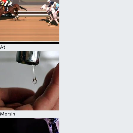
At
Mersin