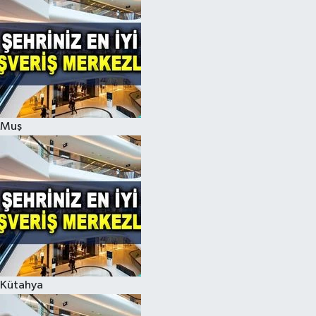
Muş
Kütahya