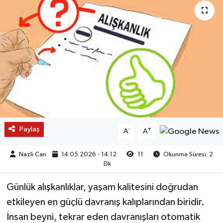
Paylaş
-
+
A
A
Nazli Can
14.05.2026 - 14:12
11
Okunma Süresi: 2
Dk
Günlük alışkanlıklar, yaşam kalitesini doğrudan
etkileyen en güçlü davranış kalıplarından biridir.
İnsan beyni, tekrar eden davranışları otomatik