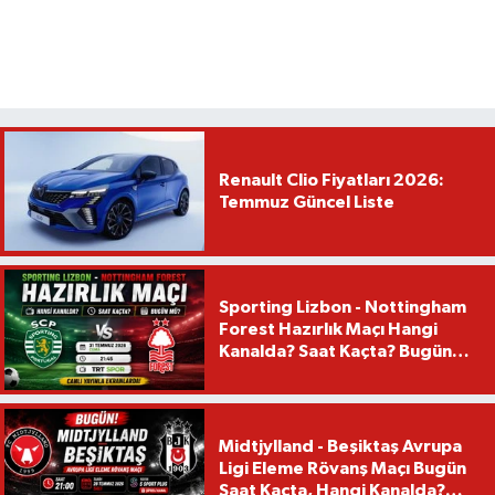
Renault Clio Fiyatları 2026:
Temmuz Güncel Liste
Sporting Lizbon - Nottingham
Forest Hazırlık Maçı Hangi
Kanalda? Saat Kaçta? Bugün
Mü?
Midtjylland - Beşiktaş Avrupa
Ligi Eleme Rövanş Maçı Bugün
Saat Kaçta, Hangi Kanalda?