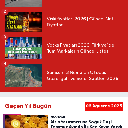
2
Viski fiyatları 2026 | Güncel Net
Fiyatlar
3
Votka Fiyatları 2026: Türkiye'de
Tüm Markaların Güncel Listesi
4
Samsun 13 Numaralı Otobüs
Güzergahı ve Sefer Saatleri 2026
Geçen Yıl Bugün
06 Ağustos 2025
EKONOMİ
Altın Yatırımcısına Soğuk Duş!
Temmuz Ayında İlk Kez Kayıp Yazdı