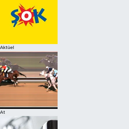
Aktüel
At