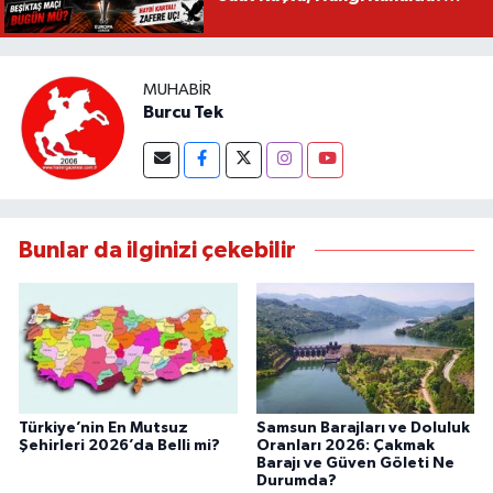
Beşiktaş Maçı Bugün Mü?
MUHABIR
Burcu Tek
Bunlar da ilginizi çekebilir
Türkiye’nin En Mutsuz
Samsun Barajları ve Doluluk
Şehirleri 2026’da Belli mi?
Oranları 2026: Çakmak
Barajı ve Güven Göleti Ne
Durumda?