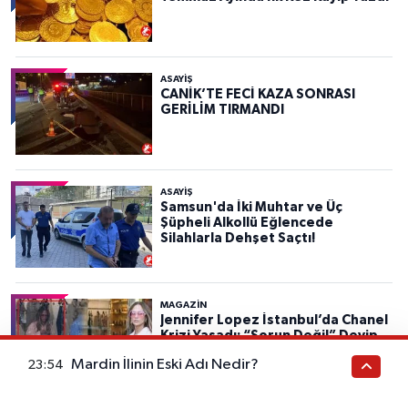
ASAYIŞ
CANİK’TE FECİ KAZA SONRASI
GERİLİM TIRMANDI
ASAYIŞ
Samsun'da İki Muhtar ve Üç
Şüpheli Alkollü Eğlencede
Silahlarla Dehşet Saçtı!
MAGAZİN
Jennifer Lopez İstanbul’da Chanel
Krizi Yaşadı: “Sorun Değil” Deyip
Yine Tarzıyla Gündem Oldu
Mardin İlinin Eski Adı Nedir?
23:54