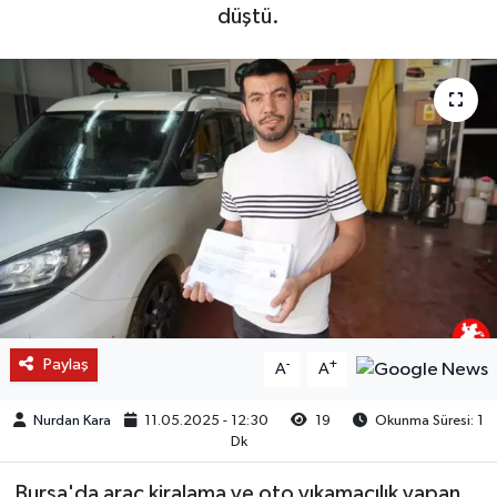
düştü.
Paylaş
-
+
A
A
Nurdan Kara
11.05.2025 - 12:30
19
Okunma Süresi: 1
Dk
Bursa'da araç kiralama ve oto yıkamacılık yapan