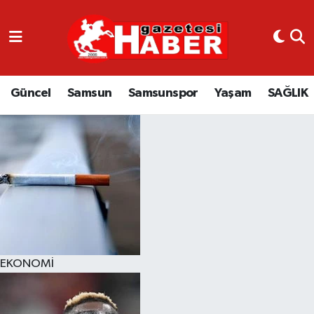
GÜNCEL
SAMSUN
Güncel
Samsun
Samsunspor
Yaşam
SAĞLIK
SAMSUNSPOR
EKONOMİ
YAŞAM
EKONOMİ