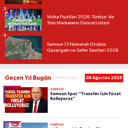
3
Votka Fiyatları 2026: Türkiye'de
Tüm Markaların Güncel Listesi
4
Samsun 13 Numaralı Otobüs
Güzergahı ve Sefer Saatleri 2026
Geçen Yıl Bugün
08 Ağustos 2025
SAMSUN
Samsun Spor “Transfer İçin Fırsat
Kolluyoruz”
SAMSUN