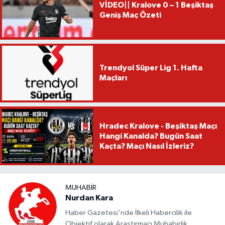
VİDEO|| Kralove 0 – 1 Beşiktaş
Geniş Maç Özeti
Trendyol Süper Lig 1. Hafta
Maçları
Hradec Kralove - Beşiktaş Maçı
Hangi Kanalda? Bugün Saat
Kaçta? Maçı Nasıl İzleriz?
MUHABIR
Nurdan Kara
Haber Gazetesi'nde İlkeli Habercilik ile
Objektif olarak Araştırmacı Muhabirlik