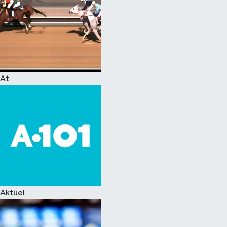
At
Aktüel