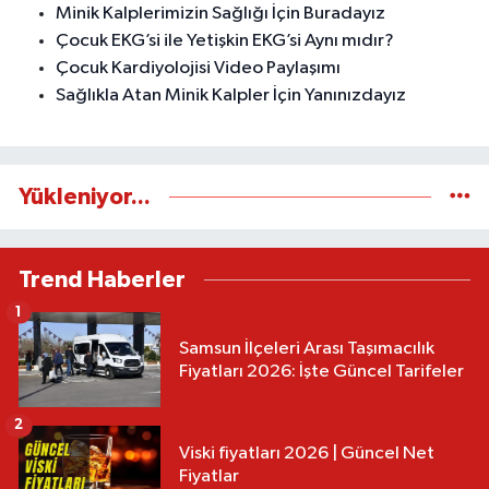
Minik Kalplerimizin Sağlığı İçin Buradayız
Çocuk EKG’si ile Yetişkin EKG’si Aynı mıdır?
Çocuk Kardiyolojisi Video Paylaşımı
Sağlıkla Atan Minik Kalpler İçin Yanınızdayız
Yükleniyor...
Trend Haberler
1
Samsun İlçeleri Arası Taşımacılık
Fiyatları 2026: İşte Güncel Tarifeler
2
Viski fiyatları 2026 | Güncel Net
Fiyatlar