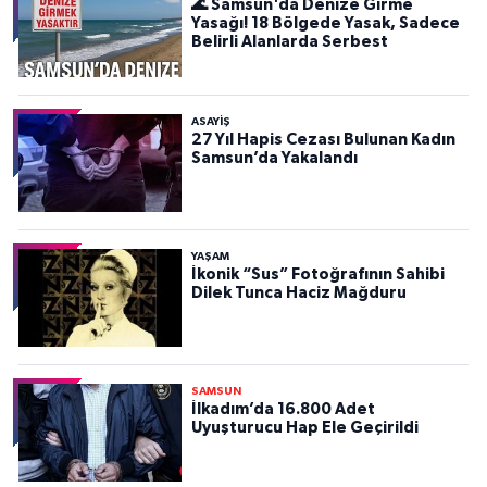
🌊 Samsun'da Denize Girme
Yasağı! 18 Bölgede Yasak, Sadece
Belirli Alanlarda Serbest
ASAYIŞ
27 Yıl Hapis Cezası Bulunan Kadın
Samsun’da Yakalandı
YAŞAM
İkonik “Sus” Fotoğrafının Sahibi
Dilek Tunca Haciz Mağduru
SAMSUN
İlkadım’da 16.800 Adet
Uyuşturucu Hap Ele Geçirildi