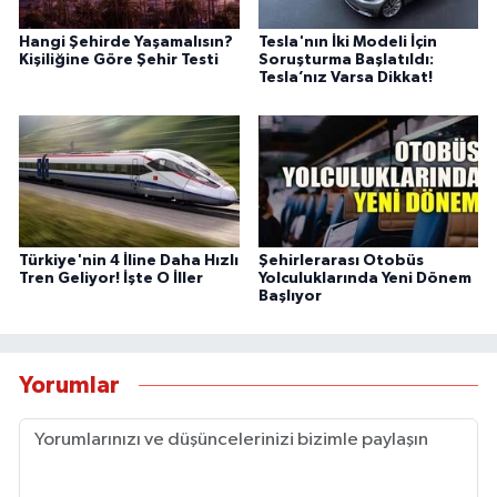
Hangi Şehirde Yaşamalısın?
Tesla'nın İki Modeli İçin
Kişiliğine Göre Şehir Testi
Soruşturma Başlatıldı:
Tesla’nız Varsa Dikkat!
Türkiye'nin 4 İline Daha Hızlı
Şehirlerarası Otobüs
Tren Geliyor! İşte O İller
Yolculuklarında Yeni Dönem
Başlıyor
Yorumlar