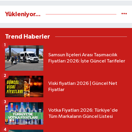
Yükleniyor...
Trend Haberler
1
Samsun İlçeleri Arası Taşımacılık
Fiyatları 2026: İşte Güncel Tarifeler
2
Viski fiyatları 2026 | Güncel Net
Fiyatlar
3
Votka Fiyatları 2026: Türkiye'de
Tüm Markaların Güncel Listesi
4