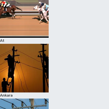
At
Ankara