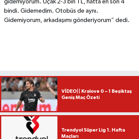
gidemiyorum. Uçak 2-3 bin TL, hatta en son 4
bindi. Gidemedim. Otobüs de aynı.
Gidemiyorum, arkadaşımı gönderiyorum” dedi.
VİDEO|| Kralove 0 – 1 Beşiktaş
Geniş Maç Özeti
Trendyol Süper Lig 1. Hafta
Maçları