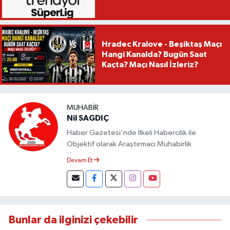
Hradec Kralove - Beşiktaş Maçı
Hangi Kanalda? Bugün Saat
Kaçta? Maçı Nasıl İzleriz?
MUHABIR
Nil SAGDIÇ
Haber Gazetesi'nde İlkeli Habercilik ile
Objektif olarak Araştırmacı Muhabirlik
Yapmaktayım.
Devam Et
Bunlar da ilginizi çekebilir