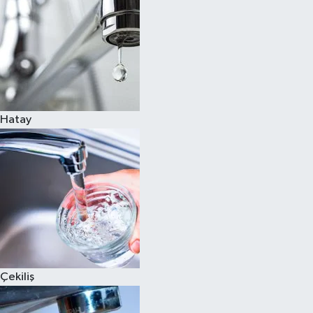
Hatay
Çekiliş