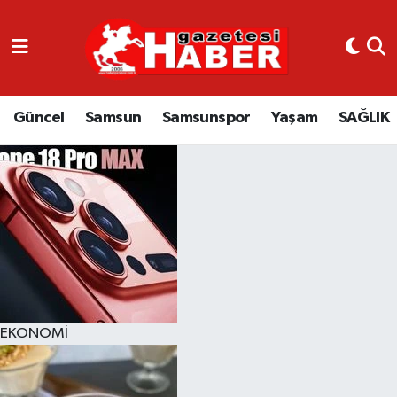
GÜNCEL
SAMSUN
Güncel
Samsun
Samsunspor
Yaşam
SAĞLIK
SAMSUNSPOR
EKONOMİ
YAŞAM
EKONOMİ