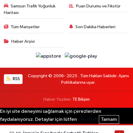
Samsun Trafik Yoğunluk
Puan Durumu ve Fikstür
Haritası
Tüm Manşetler
Son Dakika Haberleri
Haber Arşivi
Copyright © 2006- 2025 . Tüm Hakları Saklıdır. Ajans
RSS
Politikalarına uyar.
Haber Yazılımı:
TE Bilişim
En iyi site deneyimi sağlamak için çerezlerden
faydalanıyoruz. Detaylar için lütfen
OKUYUN
Tamam