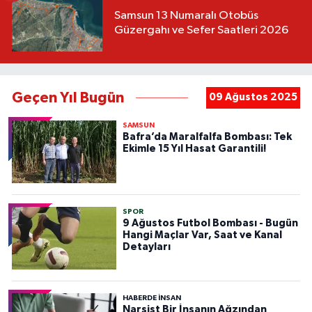
Samsun 13 Numaralı Otobüs
Güzergahı ve Sefer Saatleri 2026
Geçen Yıl Bugün
09 Ağustos 2025
SAMSUN
Bafra’da Maralfalfa Bombası: Tek
Ekimle 15 Yıl Hasat Garantili!
SPOR
9 Ağustos Futbol Bombası - Bugün
Hangi Maçlar Var, Saat ve Kanal
Detayları
HABERDE INSAN
Narsist Bir İnsanın Ağzından