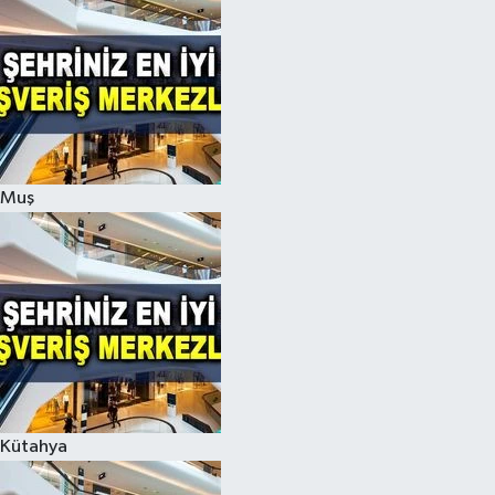
Muş
Kütahya