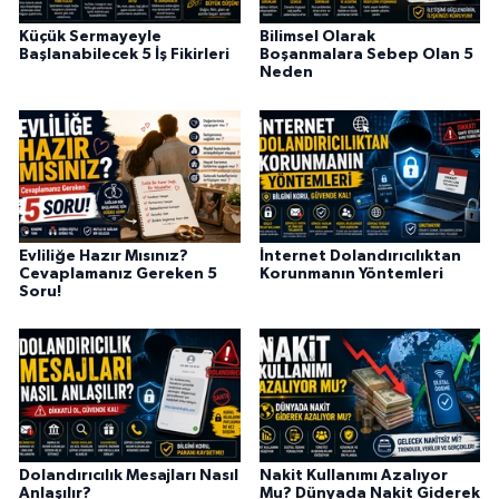
Küçük Sermayeyle
Bilimsel Olarak
Başlanabilecek 5 İş Fikirleri
Boşanmalara Sebep Olan 5
Neden
Evliliğe Hazır Mısınız?
İnternet Dolandırıcılıktan
Cevaplamanız Gereken 5
Korunmanın Yöntemleri
Soru!
Dolandırıcılık Mesajları Nasıl
Nakit Kullanımı Azalıyor
Anlaşılır?
Mu? Dünyada Nakit Giderek