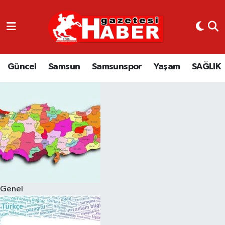
GÜNCEL
SAMSUN
Güncel
Samsun
Samsunspor
Yaşam
SAĞLIK
SAMSUNSPOR
EKONOMİ
YAŞAM
Genel