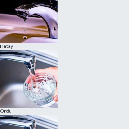
Hatay
Ordu