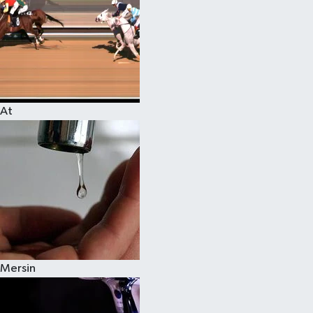
At
Mersin