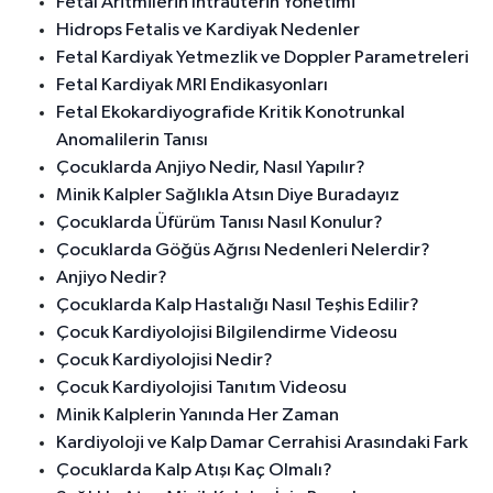
Fetal Aritmilerin İntrauterin Yönetimi
Hidrops Fetalis ve Kardiyak Nedenler
Fetal Kardiyak Yetmezlik ve Doppler Parametreleri
Fetal Kardiyak MRI Endikasyonları
Fetal Ekokardiyografide Kritik Konotrunkal
Anomalilerin Tanısı
Çocuklarda Anjiyo Nedir, Nasıl Yapılır?
Minik Kalpler Sağlıkla Atsın Diye Buradayız
Çocuklarda Üfürüm Tanısı Nasıl Konulur?
Çocuklarda Göğüs Ağrısı Nedenleri Nelerdir?
Anjiyo Nedir?
Çocuklarda Kalp Hastalığı Nasıl Teşhis Edilir?
Çocuk Kardiyolojisi Bilgilendirme Videosu
Çocuk Kardiyolojisi Nedir?
Çocuk Kardiyolojisi Tanıtım Videosu
Minik Kalplerin Yanında Her Zaman
Kardiyoloji ve Kalp Damar Cerrahisi Arasındaki Fark
Çocuklarda Kalp Atışı Kaç Olmalı?