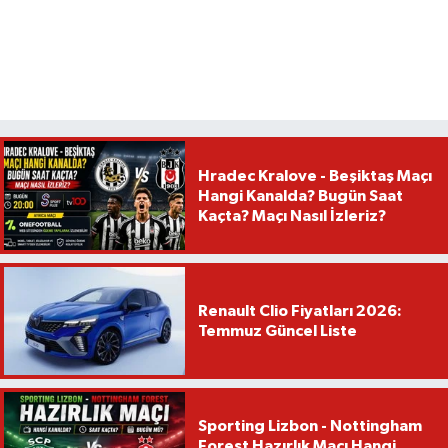
Hradec Kralove - Beşiktaş Maçı
Hangi Kanalda? Bugün Saat
Kaçta? Maçı Nasıl İzleriz?
Renault Clio Fiyatları 2026:
Temmuz Güncel Liste
Sporting Lizbon - Nottingham
Forest Hazırlık Maçı Hangi