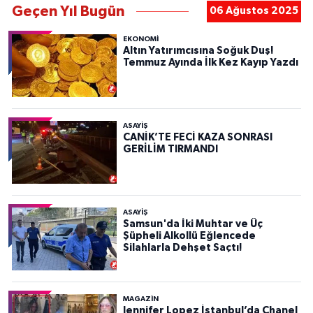
Geçen Yıl Bugün
06 Ağustos 2025
EKONOMİ
Altın Yatırımcısına Soğuk Duş!
Temmuz Ayında İlk Kez Kayıp Yazdı
ASAYIŞ
CANİK’TE FECİ KAZA SONRASI
GERİLİM TIRMANDI
ASAYIŞ
Samsun'da İki Muhtar ve Üç
Şüpheli Alkollü Eğlencede
Silahlarla Dehşet Saçtı!
MAGAZİN
Jennifer Lopez İstanbul’da Chanel