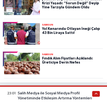
Krizi Yaşadı: “Sorun Değil” Deyip
Yine Tarzıyla Gündem Oldu
SAMSUN
Yol Kenarında Otlayan İneği Çalıp
43 Bin Liraya Sattı!
SAMSUN
Fındık Alım Fiyatları Açıklandı:
Üreticiye Derin Nefes
Salih Medya ile Sosyal Medya Profil
23:01
Haber Gazetesi İçerik
Yönetiminde Etkileşim Artırma Yöntemleri
Bu kategorideki yazılar sağlık tavsiyesi değildir. Sağlık