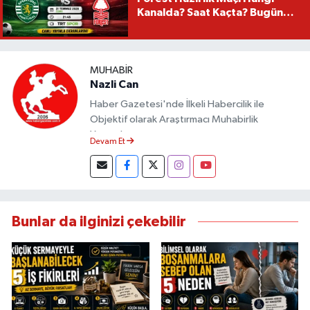
Kanalda? Saat Kaçta? Bugün
Mü?
MUHABIR
Nazli Can
Haber Gazetesi'nde İlkeli Habercilik ile
Objektif olarak Araştırmacı Muhabirlik
Yapmaktayım.
Devam Et
Bunlar da ilginizi çekebilir