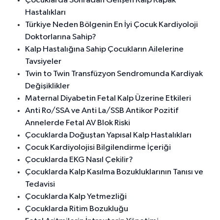
Çocuklarda Sonradan Gelişen Kalp Kapak
Hastalıkları
Türkiye Neden Bölgenin En İyi Çocuk Kardiyoloji
Doktorlarına Sahip?
Kalp Hastalığına Sahip Çocukların Ailelerine
Tavsiyeler
Twin to Twin Transfüzyon Sendromunda Kardiyak
Değişiklikler
Maternal Diyabetin Fetal Kalp Üzerine Etkileri
Anti Ro/SSA ve Anti La/SSB Antikor Pozitif
Annelerde Fetal AV Blok Riski
Çocuklarda Doğuştan Yapısal Kalp Hastalıkları
Çocuk Kardiyolojisi Bilgilendirme İçeriği
Çocuklarda EKG Nasıl Çekilir?
Çocuklarda Kalp Kasılma Bozukluklarının Tanısı ve
Tedavisi
Çocuklarda Kalp Yetmezliği
Çocuklarda Ritim Bozukluğu