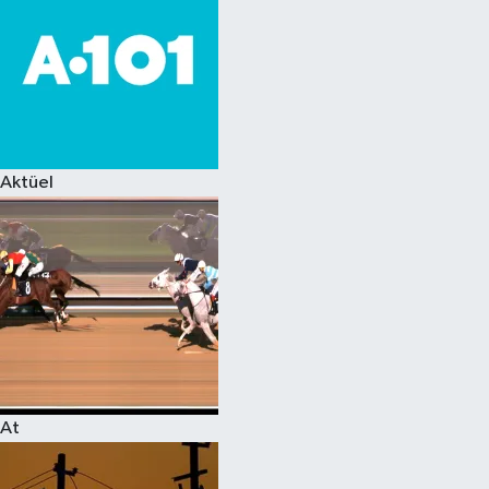
Aktüel
At