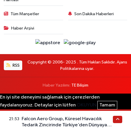
Tüm Manşetler
Son Dakika Haberleri
Haber Arşivi
Copyright © 2006- 2025 . Tüm Hakları Saklıdır. Ajans
RSS
Politikalarına uyar.
Haber Yazılımı:
TE Bilişim
En iyi site deneyimi sağlamak için çerezlerden
faydalanıyoruz. Detaylar için lütfen
OKUYUN
Tamam
Falcon Aero Group, Küresel Havacılık
21:53
Tedarik Zincirinde Türkiye’den Dünyaya