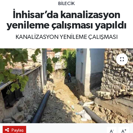
BILECIK
İnhisar’da kanalizasyon
yenileme çalışması yapıldı
KANALİZASYON YENİLEME ÇALIŞMASI
Paylaş
-
+
A
A