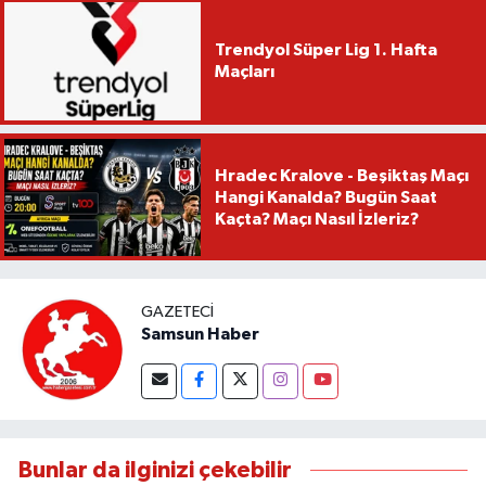
Trendyol Süper Lig 1. Hafta
Maçları
Hradec Kralove - Beşiktaş Maçı
Hangi Kanalda? Bugün Saat
Kaçta? Maçı Nasıl İzleriz?
GAZETECI
Samsun Haber
Bunlar da ilginizi çekebilir