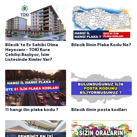
Bilecik'te Ev Sahibi Olma
Bilecik İlinin Plaka Kodu Ne?
Heyecanı - TOKİ Kura
Çekilişi Başlıyor, İsim
Listesinde Kimler Var?
11 hangi ilin plaka kodu ?
Bilecik ilinin posta kodları