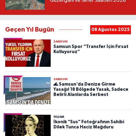
Güzergahı ve Sefer Saatleri 2026
Geçen Yıl Bugün
08 Ağustos 2025
SAMSUN
Samsun Spor “Transfer İçin Fırsat
Kolluyoruz”
SAMSUN
🌊 Samsun'da Denize Girme
Yasağı! 18 Bölgede Yasak, Sadece
Belirli Alanlarda Serbest
YAŞAM
İkonik “Sus” Fotoğrafının Sahibi
Dilek Tunca Haciz Mağduru