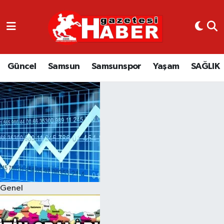
GÜNCEL
SAMSUN
Güncel
Samsun
Samsunspor
Yaşam
SAĞLIK
SAMSUNSPOR
EKONOMİ
YAŞAM
Genel