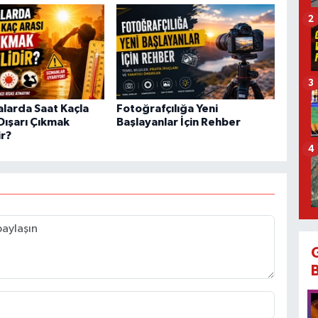
2
3
alarda Saat Kaçla
Fotoğrafçılığa Yeni
Dışarı Çıkmak
Başlayanlar İçin Rehber
ir?
4