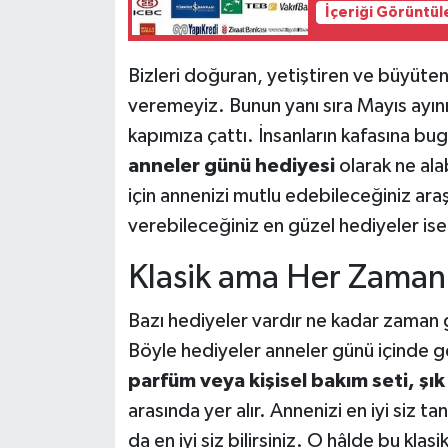
İçeriği Görüntül
Bizleri doğuran, yetiştiren ve büyüten
veremeyiz. Bunun yanı sıra Mayıs ayın
kapımıza çattı. İnsanların kafasına bu
anneler günü hediyesi
olarak ne ala
için annenizi mutlu edebileceğiniz ar
verebileceğiniz en güzel hediyeler ise 
Klasik ama Her Zaman
Bazı hediyeler vardır ne kadar zaman 
Böyle hediyeler anneler günü içinde ge
parfüm veya kişisel bakım seti, şık
arasında yer alır. Annenizi en iyi siz ta
da en iyi siz bilirsiniz. O hâlde bu kl