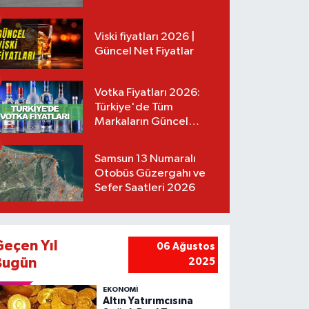
Tarifeler
Viski fiyatları 2026 |
Güncel Net Fiyatlar
Votka Fiyatları 2026:
Türkiye'de Tüm
Markaların Güncel
Listesi
Samsun 13 Numaralı
Otobüs Güzergahı ve
Sefer Saatleri 2026
Geçen Yıl
06 Ağustos
Bugün
2025
EKONOMİ
Altın Yatırımcısına