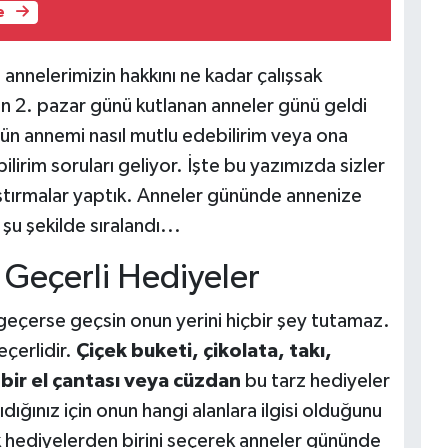
e
 annelerimizin hakkını ne kadar çalışsak
ın 2. pazar günü kutlanan anneler günü geldi
gün annemi nasıl mutlu edebilirim veya ona
bilirim soruları geliyor. İşte bu yazımızda sizler
aştırmalar yaptık. Anneler gününde annenize
şu şekilde sıralandı...
 Geçerli Hediyeler
geçerse geçsin onun yerini hiçbir şey tutamaz.
çerlidir.
Çiçek buketi, çikolata, takı,
 bir el çantası veya cüzdan
bu tarz hediyeler
nıdığınız için onun hangi alanlara ilgisi olduğunu
asik hediyelerden birini seçerek anneler gününde