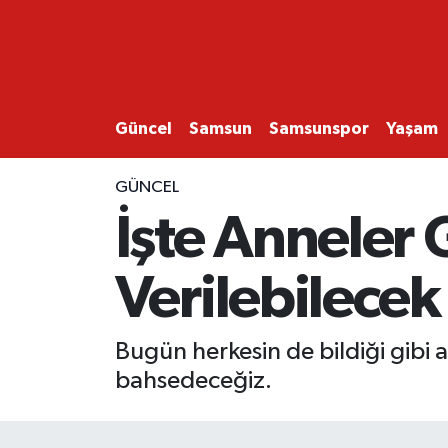
GÜNCEL
SAMSUN
Güncel
Samsun
Samsunspor
Yaşam
SAMSUNSPOR
GÜNCEL
İşte Anneler
EKONOMİ
Verilebilecek
YAŞAM
Bugün herkesin de bildiği gibi
bahsedeceğiz.