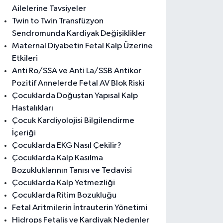
Ailelerine Tavsiyeler
Twin to Twin Transfüzyon
Sendromunda Kardiyak Değişiklikler
Maternal Diyabetin Fetal Kalp Üzerine
Etkileri
Anti Ro/SSA ve Anti La/SSB Antikor
Pozitif Annelerde Fetal AV Blok Riski
Çocuklarda Doğuştan Yapısal Kalp
Hastalıkları
Çocuk Kardiyolojisi Bilgilendirme
İçeriği
Çocuklarda EKG Nasıl Çekilir?
Çocuklarda Kalp Kasılma
Bozukluklarının Tanısı ve Tedavisi
Çocuklarda Kalp Yetmezliği
Çocuklarda Ritim Bozukluğu
Fetal Aritmilerin İntrauterin Yönetimi
Hidrops Fetalis ve Kardiyak Nedenler