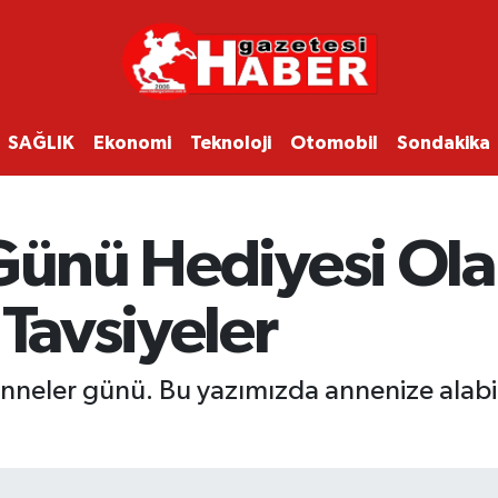
SAĞLIK
Ekonomi
Teknoloji
Otomobil
Sondakika
 Günü Hediyesi Ola
 Tavsiyeler
 anneler günü. Bu yazımızda annenize alab