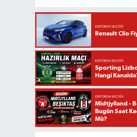
EDITÖRÜN SEÇTIĞI
Renault Clio F
EDITÖRÜN SEÇTIĞI
Sporting Lizbo
Hangi Kanalda
EDITÖRÜN SEÇTIĞI
Midtjylland - 
Bugün Saat Ka
Mü?