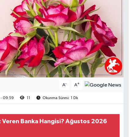
-
+
A
A
- 09:59
11
Okunma Süresi: 1 Dk
z Veren Banka Hangisi? Ağustos 2026