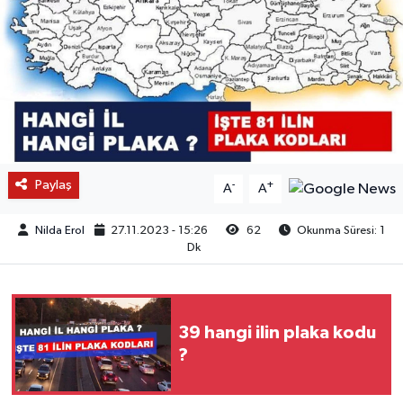
Paylaş
-
+
A
A
Nilda Erol
27.11.2023 - 15:26
62
Okunma Süresi: 1
Dk
39 hangi ilin plaka kodu
?