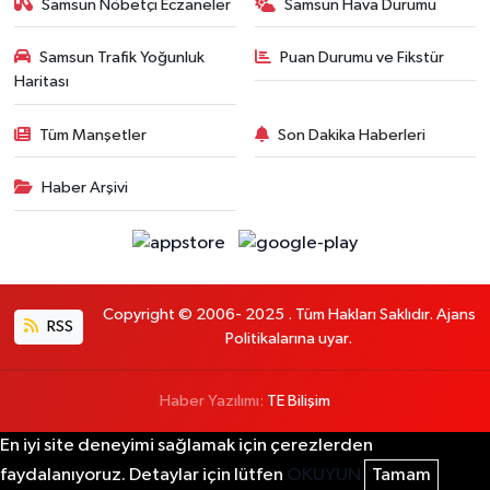
Samsun Nöbetçi Eczaneler
Samsun Hava Durumu
Samsun Trafik Yoğunluk
Puan Durumu ve Fikstür
Haritası
Tüm Manşetler
Son Dakika Haberleri
Haber Arşivi
Copyright © 2006- 2025 . Tüm Hakları Saklıdır. Ajans
RSS
Politikalarına uyar.
Haber Yazılımı:
TE Bilişim
En iyi site deneyimi sağlamak için çerezlerden
faydalanıyoruz. Detaylar için lütfen
OKUYUN
Tamam