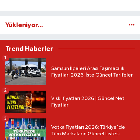
Yükleniyor...
Trend Haberler
1
Samsun İlçeleri Arası Taşımacılık
Fiyatları 2026: İşte Güncel Tarifeler
2
Viski fiyatları 2026 | Güncel Net
Fiyatlar
3
Votka Fiyatları 2026: Türkiye'de
Tüm Markaların Güncel Listesi