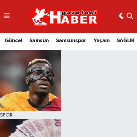
GÜNCEL
SAMSUN
Güncel
Samsun
Samsunspor
Yaşam
SAĞLIK
SAMSUNSPOR
EKONOMİ
YAŞAM
SPOR