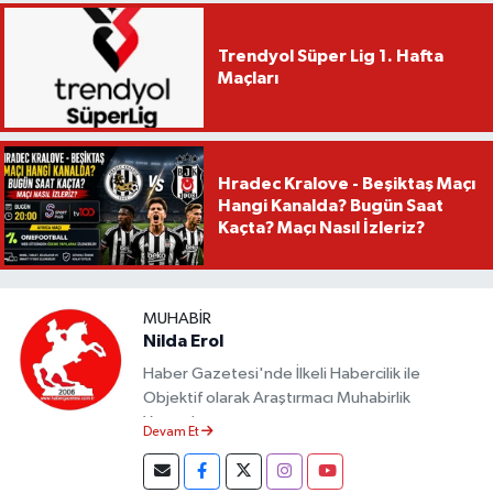
Trendyol Süper Lig 1. Hafta
Maçları
Hradec Kralove - Beşiktaş Maçı
Hangi Kanalda? Bugün Saat
Kaçta? Maçı Nasıl İzleriz?
MUHABIR
Nilda Erol
Haber Gazetesi'nde İlkeli Habercilik ile
Objektif olarak Araştırmacı Muhabirlik
Yapmaktayım.
Devam Et