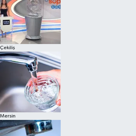
Çekiliş
Mersin