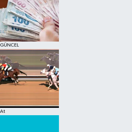
GÜNCEL
At