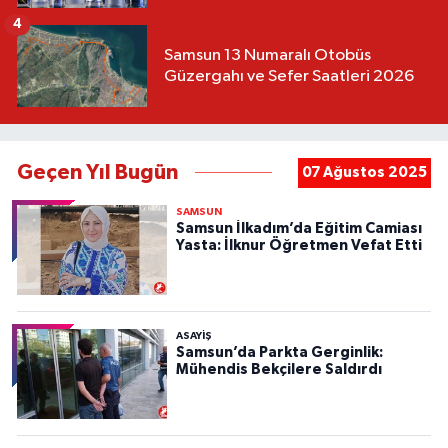
4
Samsun 13 Numaralı Otobüs
Güzergahı ve Sefer Saatleri 2026
Geçen Yıl Bugün
07 Ağustos 2025
SAMSUN
Samsun İlkadım’da Eğitim Camiası
Yasta: İlknur Öğretmen Vefat Etti
ASAYIŞ
Samsun’da Parkta Gerginlik:
Mühendis Bekçilere Saldırdı