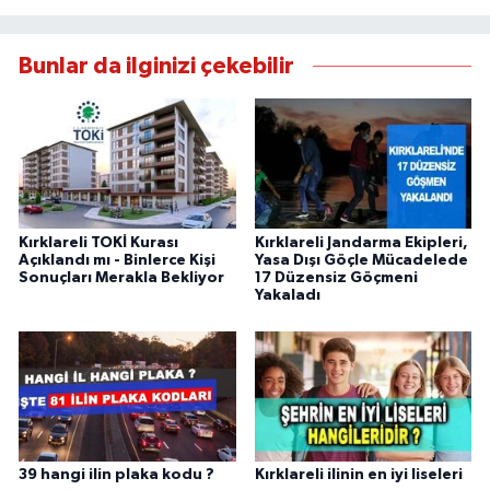
Bunlar da ilginizi çekebilir
Kırklareli TOKİ Kurası
Kırklareli Jandarma Ekipleri,
Açıklandı mı - Binlerce Kişi
Yasa Dışı Göçle Mücadelede
Sonuçları Merakla Bekliyor
17 Düzensiz Göçmeni
Yakaladı
39 hangi ilin plaka kodu ?
Kırklareli ilinin en iyi liseleri