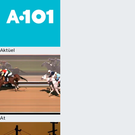
Aktüel
At