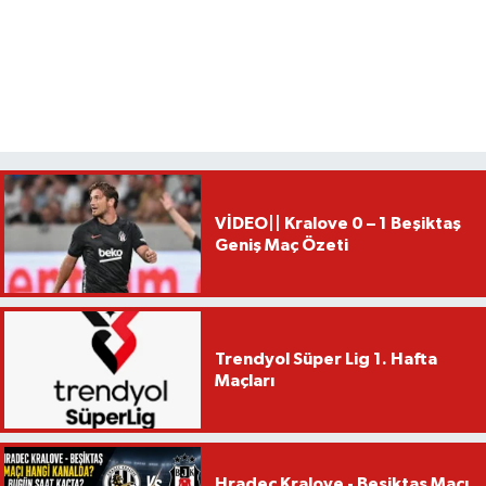
VİDEO|| Kralove 0 – 1 Beşiktaş
Geniş Maç Özeti
Trendyol Süper Lig 1. Hafta
Maçları
Hradec Kralove - Beşiktaş Maçı