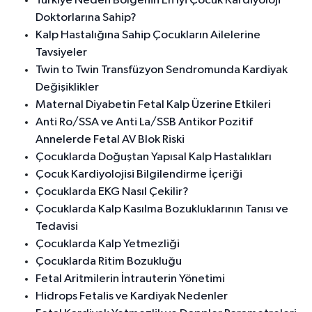
Türkiye Neden Bölgenin En İyi Çocuk Kardiyoloji
Doktorlarına Sahip?
Kalp Hastalığına Sahip Çocukların Ailelerine
Tavsiyeler
Twin to Twin Transfüzyon Sendromunda Kardiyak
Değişiklikler
Maternal Diyabetin Fetal Kalp Üzerine Etkileri
Anti Ro/SSA ve Anti La/SSB Antikor Pozitif
Annelerde Fetal AV Blok Riski
Çocuklarda Doğuştan Yapısal Kalp Hastalıkları
Çocuk Kardiyolojisi Bilgilendirme İçeriği
Çocuklarda EKG Nasıl Çekilir?
Çocuklarda Kalp Kasılma Bozukluklarının Tanısı ve
Tedavisi
Çocuklarda Kalp Yetmezliği
Çocuklarda Ritim Bozukluğu
Fetal Aritmilerin İntrauterin Yönetimi
Hidrops Fetalis ve Kardiyak Nedenler