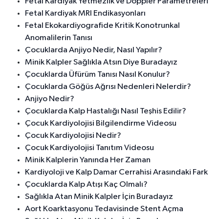
Fetal Kardiyak Yetmezlik ve Doppler Parametreleri
Fetal Kardiyak MRI Endikasyonları
Fetal Ekokardiyografide Kritik Konotrunkal
Anomalilerin Tanısı
Çocuklarda Anjiyo Nedir, Nasıl Yapılır?
Minik Kalpler Sağlıkla Atsın Diye Buradayız
Çocuklarda Üfürüm Tanısı Nasıl Konulur?
Çocuklarda Göğüs Ağrısı Nedenleri Nelerdir?
Anjiyo Nedir?
Çocuklarda Kalp Hastalığı Nasıl Teşhis Edilir?
Çocuk Kardiyolojisi Bilgilendirme Videosu
Çocuk Kardiyolojisi Nedir?
Çocuk Kardiyolojisi Tanıtım Videosu
Minik Kalplerin Yanında Her Zaman
Kardiyoloji ve Kalp Damar Cerrahisi Arasındaki Fark
Çocuklarda Kalp Atışı Kaç Olmalı?
Sağlıkla Atan Minik Kalpler İçin Buradayız
Aort Koarktasyonu Tedavisinde Stent Açma