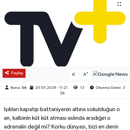
Paylaş
-
+
A
A
Burcu Tek
20.05.2026 - 11:21
13
Okunma Süresi: 3
Dk
Işıkları kapatıp battaniyenin altına sokulduğun o
an, kalbinin küt küt atması aslında aradığın o
adrenalin değil mi? Korku dünyası, bizi en derin