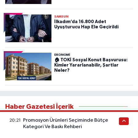
SAMSUN
İlkadım’da 16.800 Adet
Uyuşturucu Hap Ele Geçirildi
EKONOMİ
🏠 TOKİ Sosyal Konut Başvurusu:
Kimler Yararlanabilir, Şartlar
Neler?
Haber Gazetesi İçerik
Bu kategorideki yazılar sağlık tavsiyesi değildir. Sağlık
Promosyon Ürünleri Seçiminde Bütçe
20:21
Kategori Ve Baskı Rehberi
durumunuzla ilgili doğru teşhis ve tedavi için
doktorunuza başvurunuz. Bu içerik ticari iş birliği veya