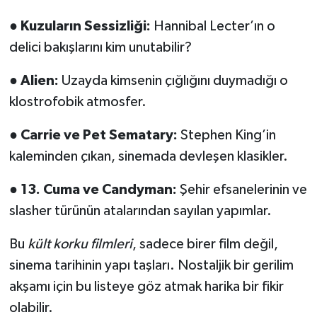
●
Kuzuların Sessizliği:
Hannibal Lecter’ın o
delici bakışlarını kim unutabilir?
●
Alien:
Uzayda kimsenin çığlığını duymadığı o
klostrofobik atmosfer.
●
Carrie ve Pet Sematary:
Stephen King’in
kaleminden çıkan, sinemada devleşen klasikler.
●
13. Cuma ve Candyman:
Şehir efsanelerinin ve
slasher türünün atalarından sayılan yapımlar.
Bu
kült korku filmleri
, sadece birer film değil,
sinema tarihinin yapı taşları. Nostaljik bir gerilim
akşamı için bu listeye göz atmak harika bir fikir
olabilir.