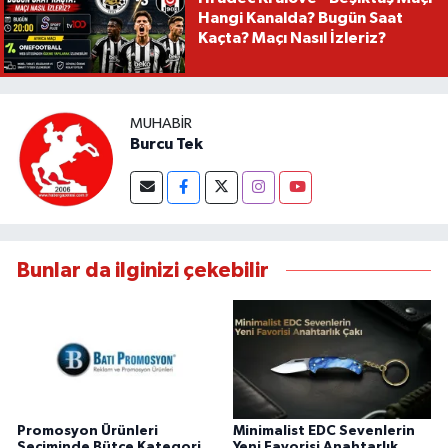
Hangi Kanalda? Bugün Saat
Kaçta? Maçı Nasıl İzleriz?
MUHABIR
Burcu Tek
Bunlar da ilginizi çekebilir
Promosyon Ürünleri
Minimalist EDC Sevenlerin
Seçiminde Bütçe Kategori
Yeni Favorisi Anahtarlık