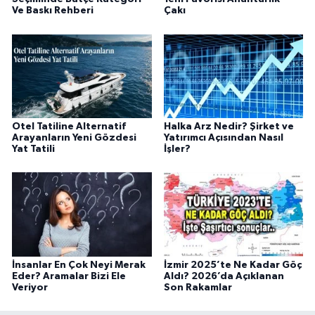
Ve Baskı Rehberi
Çakı
Otel Tatiline Alternatif
Halka Arz Nedir? Şirket ve
Arayanların Yeni Gözdesi
Yatırımcı Açısından Nasıl
Yat Tatili
İşler?
İnsanlar En Çok Neyi Merak
İzmir 2025’te Ne Kadar Göç
Eder? Aramalar Bizi Ele
Aldı? 2026’da Açıklanan
Veriyor
Son Rakamlar