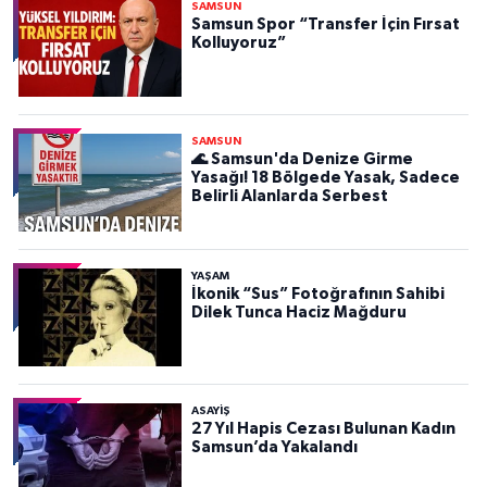
SAMSUN
Samsun Spor “Transfer İçin Fırsat
Kolluyoruz”
SAMSUN
🌊 Samsun'da Denize Girme
Yasağı! 18 Bölgede Yasak, Sadece
Belirli Alanlarda Serbest
YAŞAM
İkonik “Sus” Fotoğrafının Sahibi
Dilek Tunca Haciz Mağduru
ASAYIŞ
27 Yıl Hapis Cezası Bulunan Kadın
Samsun’da Yakalandı