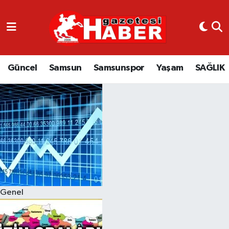
GÜNCEL
SAMSUN
Güncel
Samsun
Samsunspor
Yaşam
SAĞLIK
SAMSUNSPOR
EKONOMİ
YAŞAM
Genel