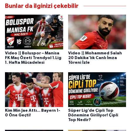
Bunlar da ilginizi çekebilir
Video || Boluspor – Manisa
Video || Mohammed Salah
FK Maç Özeti Trendyol 1.Lig
20 Dakika’lık Canlı İmza
1. Hafta Mücadelesi
Töreni İzle
Kim Min Jae Attı... Bayern 1-
Süper Lig’de Çipli Top
0 Öne Geçti!
Dönemine Giriliyor! Çipli
Top Nedir?