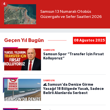
4
Samsun 13 Numaralı Otobüs
Güzergahı ve Sefer Saatleri 2026
Geçen Yıl Bugün
08 Ağustos 2025
SAMSUN
Samsun Spor “Transfer İçin Fırsat
Kolluyoruz”
SAMSUN
🌊 Samsun'da Denize Girme
Yasağı! 18 Bölgede Yasak, Sadece
Belirli Alanlarda Serbest