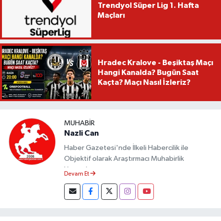
Trendyol Süper Lig 1. Hafta
Maçları
Hradec Kralove - Beşiktaş Maçı
Hangi Kanalda? Bugün Saat
Kaçta? Maçı Nasıl İzleriz?
MUHABIR
Nazli Can
Haber Gazetesi'nde İlkeli Habercilik ile
Objektif olarak Araştırmacı Muhabirlik
Yapmaktayım.
Devam Et