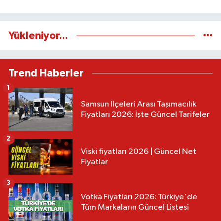
Yükleniyor...
Trend Haberler
1
Samsun İlçeleri Arası Taşımacılık
Fiyatları 2026: İşte Güncel Tarifeler
2
Viski fiyatları 2026 | Güncel Net
Fiyatlar
3
Votka Fiyatları 2026: Türkiye'de
Tüm Markaların Güncel Listesi