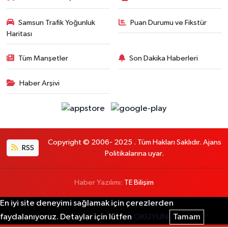
Samsun Trafik Yoğunluk
Puan Durumu ve Fikstür
Haritası
Tüm Manşetler
Son Dakika Haberleri
Haber Arşivi
Copyright © 2006- 2025 . Tüm Hakları Saklıdır. Ajans
RSS
Politikalarına uyar.
Haber Yazılımı:
TE Bilişim
En iyi site deneyimi sağlamak için çerezlerden
faydalanıyoruz. Detaylar için lütfen
OKUYUN
Tamam