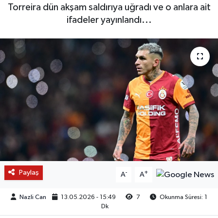
Torreira dün akşam saldırıya uğradı ve o anlara ait
ifadeler yayınlandı...
Paylaş
-
+
A
A
Nazli Can
13.05.2026 - 15:49
7
Okunma Süresi: 1
Dk