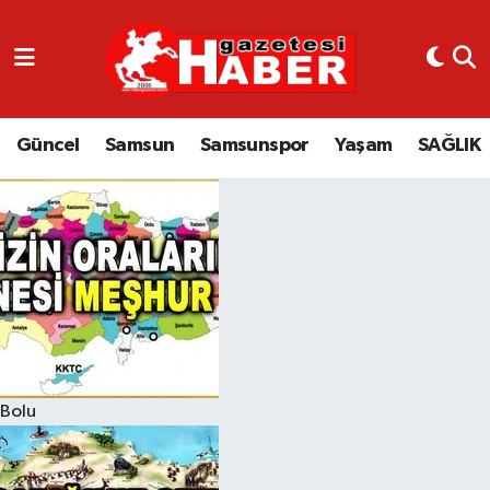
GÜNCEL
SAMSUN
Güncel
Samsun
Samsunspor
Yaşam
SAĞLIK
SAMSUNSPOR
EKONOMİ
YAŞAM
Bolu