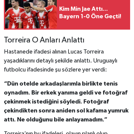
Kim Min Jae Attı...
Bayern 1-0 Öne Geçti!
Torreira O Anları Anlattı
Hastanede ifadesi alınan Lucas Torreira
yaşadıklarını detaylı şekilde anlattı. Uruguaylı
futbolcu ifadesinde şu sözlere yer verdi:
“Dün otelde arkadaşlarımla birlikte tenis
oynadım. Bir erkek yanıma geldi ve fotoğraf
çekinmek istediğini söyledi. Fotoğraf
çekindikten sonra aniden sol kafama yumruk
attı. Ne olduğunu bile anlayamadım.”
Torreira’nın bu ifadeleri, olayın planlı olup