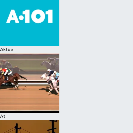
Aktüel
At