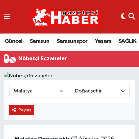
GÜNCEL
SAMSUN
Güncel
Samsun
Samsunspor
Yaşam
SAĞLIK
SAMSUNSPOR
Nöbetçi Eczaneler
EKONOMİ
YAŞAM
Paylaş
Malatya
Doğanşehir
07 Ağustos 2026