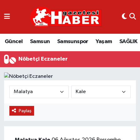
GÜNCEL
SAMSUN
Güncel
Samsun
Samsunspor
Yaşam
SAĞLIK
SAMSUNSPOR
Nöbetçi Eczaneler
EKONOMİ
YAŞAM
Paylaş
Malatya
Kale
06 Ağustos 2026 Perşembe