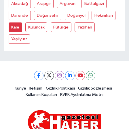
Akçadağ
Arapgir
Arguvan
Battalgazi
Darende
Doğanşehir
Doğanyol
Hekimhan
Kale
Kuluncak
Pütürge
Yazihan
Yeşilyurt
Künye
İletişim
Gizlilik Politikası
Gizlilik Sözleşmesi
Kullanım Koşulları
KVKK Aydınlatma Metni