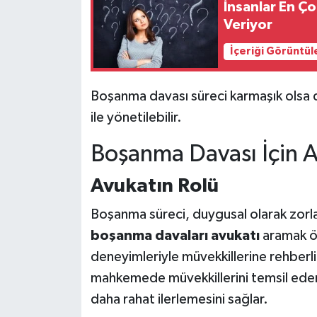
İnsanlar En Ço
Veriyor
İçeriği Görüntül
Boşanma davası süreci karmaşık olsa 
ile yönetilebilir.
Boşanma Davası İçin 
Avukatın Rolü
Boşanma süreci, duygusal olarak zorla
boşanma davaları avukatı
aramak ön
deneyimleriyle müvekkillerine rehberlik
mahkemede müvekkillerini temsil ederle
daha rahat ilerlemesini sağlar.