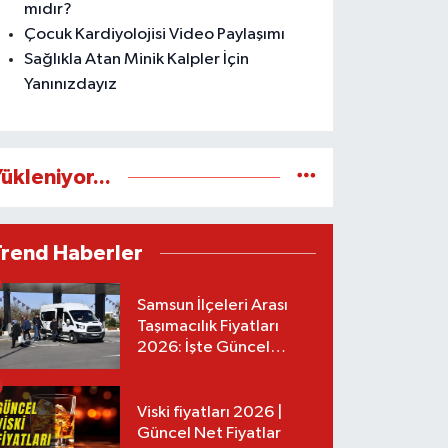
mıdır?
Çocuk Kardiyolojisi Video Paylaşımı
Sağlıkla Atan Minik Kalpler İçin
Yanınızdayız
ükleniyor...
Trend Haberler
Samsun İlçeleri Arası
Taşımacılık Fiyatları
2026: İşte Güncel
Tarifeler
Viski fiyatları 2026 |
Güncel Net Fiyatlar