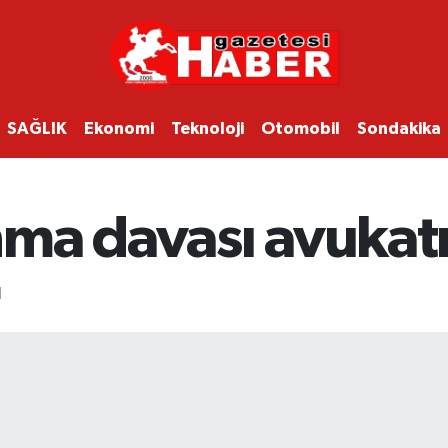
SAĞLIK
Ekonomi
Teknoloji
Otomobil
Sondakika
ma davası avukat
ı