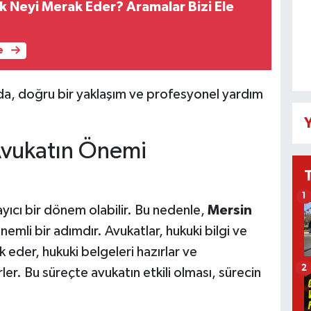
k Neyi Merak Eder? Aramalar Bizi Ele
e
da, doğru bir yaklaşım ve profesyonel yardım
Y
Avukatın Önemi
1
yıcı bir dönem olabilir. Bu nedenle,
Mersin
emli bir adımdır. Avukatlar, hukuki bilgi ve
 eder, hukuki belgeleri hazırlar ve
2
r. Bu süreçte avukatın etkili olması, sürecin