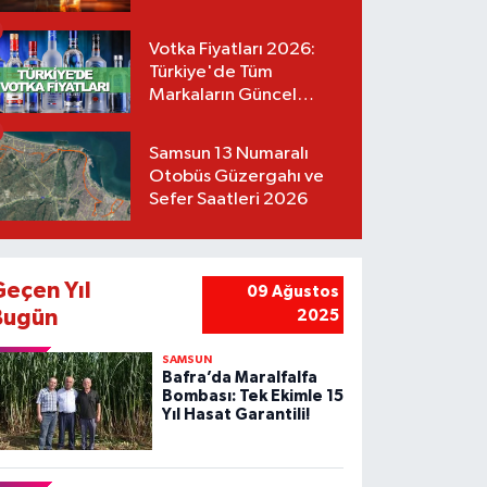
Votka Fiyatları 2026:
Türkiye'de Tüm
Markaların Güncel
Listesi
Samsun 13 Numaralı
Otobüs Güzergahı ve
Sefer Saatleri 2026
Geçen Yıl
09 Ağustos
Bugün
2025
SAMSUN
Bafra’da Maralfalfa
Bombası: Tek Ekimle 15
Yıl Hasat Garantili!