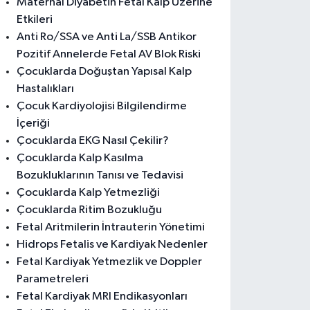
Maternal Diyabetin Fetal Kalp Üzerine
Etkileri
Anti Ro/SSA ve Anti La/SSB Antikor
Pozitif Annelerde Fetal AV Blok Riski
Çocuklarda Doğuştan Yapısal Kalp
Hastalıkları
Çocuk Kardiyolojisi Bilgilendirme
İçeriği
Çocuklarda EKG Nasıl Çekilir?
Çocuklarda Kalp Kasılma
Bozukluklarının Tanısı ve Tedavisi
Çocuklarda Kalp Yetmezliği
Çocuklarda Ritim Bozukluğu
Fetal Aritmilerin İntrauterin Yönetimi
Hidrops Fetalis ve Kardiyak Nedenler
Fetal Kardiyak Yetmezlik ve Doppler
Parametreleri
Fetal Kardiyak MRI Endikasyonları