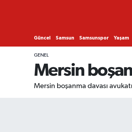
GÜNCEL
SAMSUN
Güncel
Samsun
Samsunspor
Yaşam
SAMSUNSPOR
GENEL
Mersin boşan
EKONOMİ
YAŞAM
Mersin boşanma davası avukat