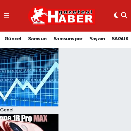
GÜNCEL
SAMSUN
Güncel
Samsun
Samsunspor
Yaşam
SAĞLIK
SAMSUNSPOR
EKONOMİ
YAŞAM
Genel