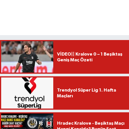
VİDEO|| Kralove 0 – 1 Beşiktaş
Geniş Maç Özeti
Trendyol Süper Lig 1. Hafta
Maçları
Hradec Kralove - Beşiktaş Maçı