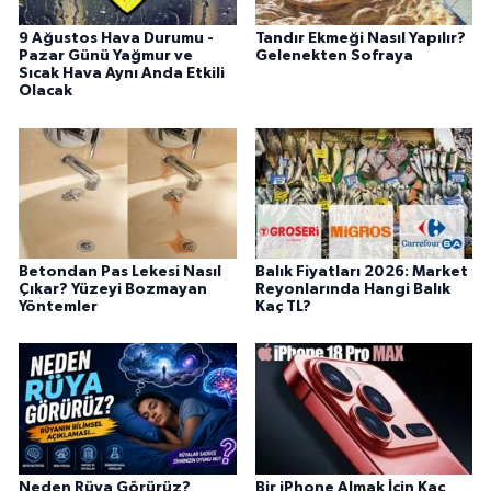
9 Ağustos Hava Durumu -
Tandır Ekmeği Nasıl Yapılır?
Pazar Günü Yağmur ve
Gelenekten Sofraya
Sıcak Hava Aynı Anda Etkili
Olacak
Betondan Pas Lekesi Nasıl
Balık Fiyatları 2026: Market
Çıkar? Yüzeyi Bozmayan
Reyonlarında Hangi Balık
Yöntemler
Kaç TL?
Neden Rüya Görürüz?
Bir iPhone Almak İçin Kaç