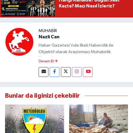
Hangi Kanalda? Bugün Saat
Kaçta? Maçı Nasıl İzleriz?
MUHABIR
Nazli Can
Haber Gazetesi'nde İlkeli Habercilik ile
Objektif olarak Araştırmacı Muhabirlik
Yapmaktayım.
Devam Et
Bunlar da ilginizi çekebilir