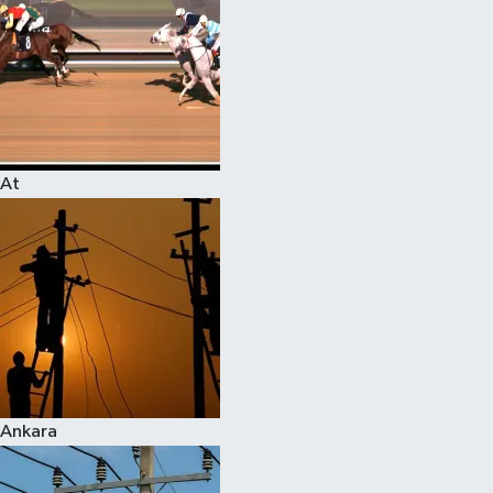
At
Ankara