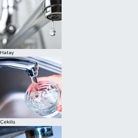
Hatay
Çekiliş