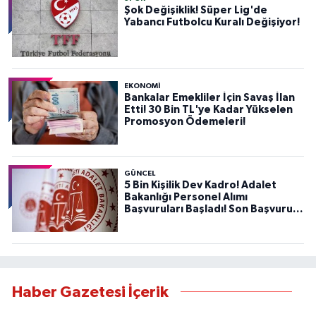
Şok Değişiklik! Süper Lig'de
Yabancı Futbolcu Kuralı Değişiyor!
EKONOMİ
Bankalar Emekliler İçin Savaş İlan
Etti! 30 Bin TL'ye Kadar Yükselen
Promosyon Ödemeleri!
GÜNCEL
5 Bin Kişilik Dev Kadro! Adalet
Bakanlığı Personel Alımı
Başvuruları Başladı! Son Başvuru
Tarihini Kaçırmayın!
Haber Gazetesi İçerik