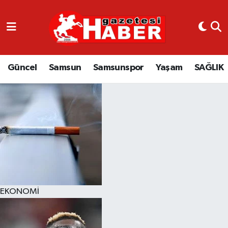
GÜNCEL
SAMSUN
Güncel
Samsun
Samsunspor
Yaşam
SAĞLIK
SAMSUNSPOR
EKONOMİ
YAŞAM
EKONOMİ