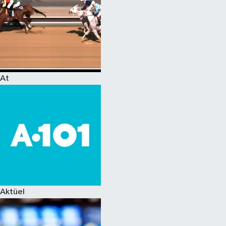
At
Aktüel