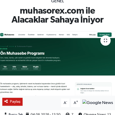
GENEL
muhasorex.com ile
Alacaklar Sahaya İniyor
Paylaş
-
+
A
A
Burcu Tek
04.06.2026 - 13:50
7
Okunma Süresi: 13