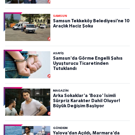
SAMSUN
Samsun Tekkeköy Belediyesi’ne 10
Araçlık Haciz Şoku
ASAYIŞ
Samsun'da Görme Engelli Şahıs
Uyuşturucu Ticaretinden
Tutuklandı
MAGAZİN
Arka Sokaklar'a 'Bozo' İsimli
Sürpriz Karakter Dahil Oluyor!
Büyük Değişim Başlıyor
GÜNDEM
Yalova’dan Açıldı, Marmara’da