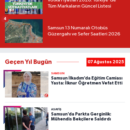
Votka Fiyatları 2026: Türkiye'de
Tüm Markaların Güncel Listesi
4
Samsun 13 Numaralı Otobüs
Güzergahı ve Sefer Saatleri 2026
Geçen Yıl Bugün
07 Ağustos 2025
SAMSUN
Samsun İlkadım’da Eğitim Camiası
Yasta: İlknur Öğretmen Vefat Etti
ASAYIŞ
Samsun’da Parkta Gerginlik:
Mühendis Bekçilere Saldırdı