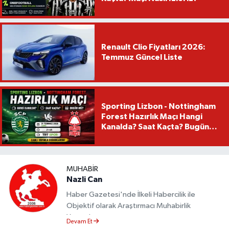
Renault Clio Fiyatları 2026:
Temmuz Güncel Liste
Sporting Lizbon - Nottingham
Forest Hazırlık Maçı Hangi
Kanalda? Saat Kaçta? Bugün
Mü?
MUHABIR
Nazli Can
Haber Gazetesi'nde İlkeli Habercilik ile
Objektif olarak Araştırmacı Muhabirlik
Yapmaktayım.
Devam Et