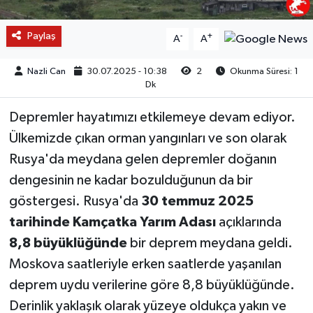
Paylaş
-
+
A
A
Nazli Can
30.07.2025 - 10:38
2
Okunma Süresi: 1
Dk
Depremler hayatımızı etkilemeye devam ediyor.
Ülkemizde çıkan orman yangınları ve son olarak
Rusya'da meydana gelen depremler doğanın
dengesinin ne kadar bozulduğunun da bir
göstergesi. Rusya'da
30 temmuz 2025
tarihinde Kamçatka Yarım Adası
açıklarında
8,8 büyüklüğünde
bir deprem meydana geldi.
Moskova saatleriyle erken saatlerde yaşanılan
deprem uydu verilerine göre 8,8 büyüklüğünde.
Derinlik yaklaşık olarak yüzeye oldukça yakın ve