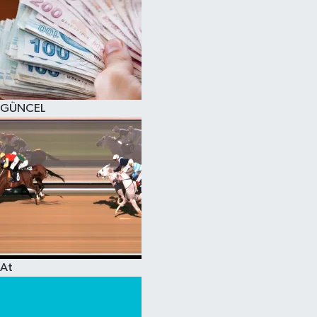
GÜNCEL
At