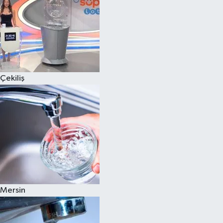
Çekiliş
Mersin