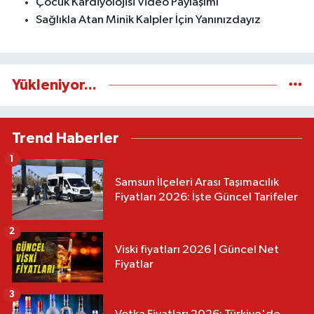
Çocuk Kardiyolojisi Video Paylaşımı
Sağlıkla Atan Minik Kalpler İçin Yanınızdayız
Yükleniyor...
Trend Haberler
1
Samsun İlçeleri Arası Taşımacılık
Fiyatları 2026: İşte Güncel Tarifeler
2
Viski fiyatları 2026 | Güncel Net
Fiyatlar
3