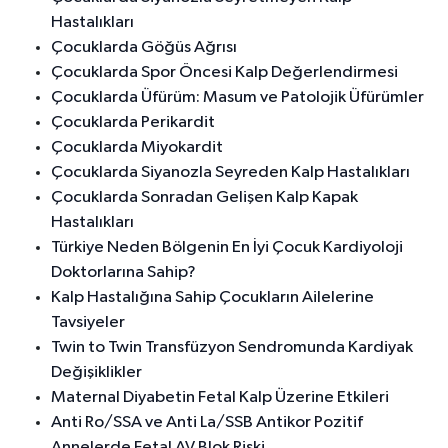
Hastalıkları
Çocuklarda Göğüs Ağrısı
Çocuklarda Spor Öncesi Kalp Değerlendirmesi
Çocuklarda Üfürüm: Masum ve Patolojik Üfürümler
Çocuklarda Perikardit
Çocuklarda Miyokardit
Çocuklarda Siyanozla Seyreden Kalp Hastalıkları
Çocuklarda Sonradan Gelişen Kalp Kapak
Hastalıkları
Türkiye Neden Bölgenin En İyi Çocuk Kardiyoloji
Doktorlarına Sahip?
Kalp Hastalığına Sahip Çocukların Ailelerine
Tavsiyeler
Twin to Twin Transfüzyon Sendromunda Kardiyak
Değişiklikler
Maternal Diyabetin Fetal Kalp Üzerine Etkileri
Anti Ro/SSA ve Anti La/SSB Antikor Pozitif
Annelerde Fetal AV Blok Riski