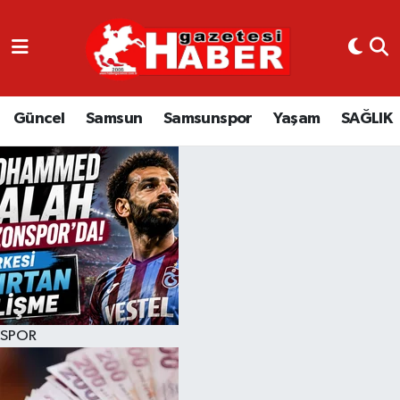
GÜNCEL
SAMSUN
Güncel
Samsun
Samsunspor
Yaşam
SAĞLIK
SAMSUNSPOR
EKONOMİ
YAŞAM
SPOR