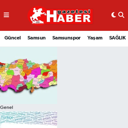
GÜNCEL
SAMSUN
Güncel
Samsun
Samsunspor
Yaşam
SAĞLIK
SAMSUNSPOR
EKONOMİ
YAŞAM
Genel