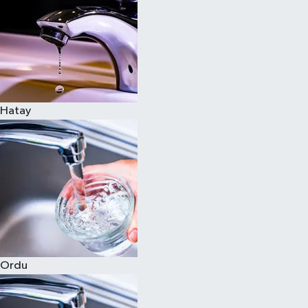
Hatay
Ordu