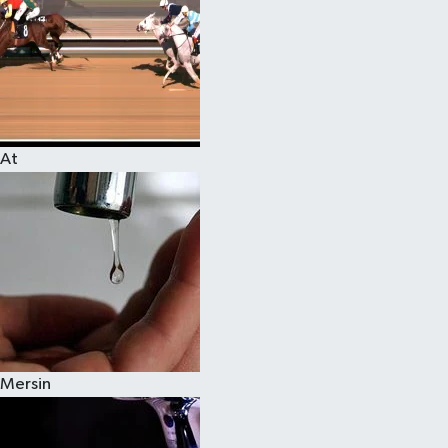
At
Mersin