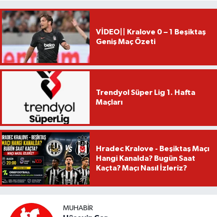
VİDEO|| Kralove 0 – 1 Beşiktaş
Geniş Maç Özeti
Trendyol Süper Lig 1. Hafta
Maçları
Hradec Kralove - Beşiktaş Maçı
Hangi Kanalda? Bugün Saat
Kaçta? Maçı Nasıl İzleriz?
MUHABIR