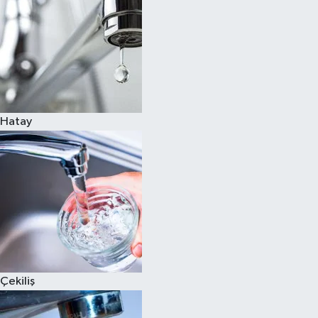
Hatay
Çekiliş