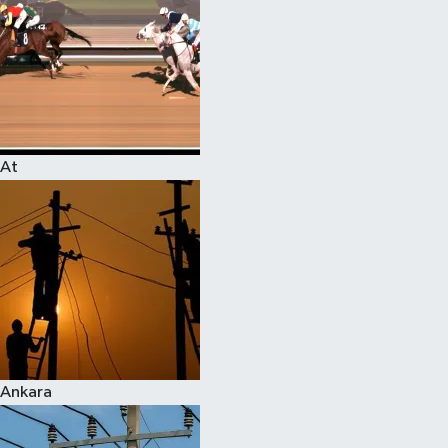
At
Ankara