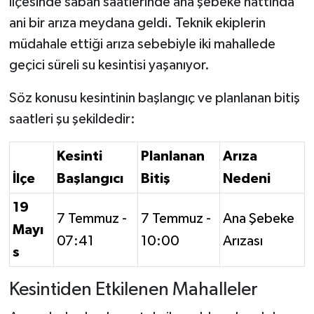
ilçesinde sabah saatlerinde ana şebeke hattında
ani bir arıza meydana geldi. Teknik ekiplerin
müdahale ettiği arıza sebebiyle iki mahallede
geçici süreli su kesintisi yaşanıyor.
Söz konusu kesintinin başlangıç ve planlanan bitiş
saatleri şu şekildedir:
Kesinti
Planlanan
Arıza
İlçe
Başlangıcı
Bitiş
Nedeni
19
7 Temmuz -
7 Temmuz -
Ana Şebeke
Mayı
07:41
10:00
Arızası
s
Kesintiden Etkilenen Mahalleler