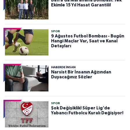
Bafra’da Maralfalfa Bombası: Tek
Ekimle 15 Yıl Hasat Garantili!
SPOR
9 Ağustos Futbol Bombası - Bugün
Hangi Maçlar Var, Saat ve Kanal
Detayları
HABERDE INSAN
Narsist Bir İnsanın Ağzından
Duyacağınız Sözler
SPOR
Şok Değişiklik! Süper Lig'de
Yabancı Futbolcu Kuralı Değişiyor!