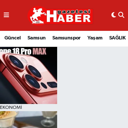
GÜNCEL
SAMSUN
Güncel
Samsun
Samsunspor
Yaşam
SAĞLIK
SAMSUNSPOR
EKONOMİ
YAŞAM
EKONOMİ