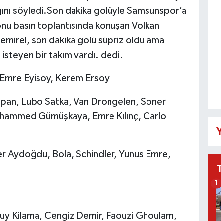
ğını söyledi.Son dakika golüyle Samsunspor’a
nu basın toplantısında konuşan Volkan
emirel, son dakika golü süpriz oldu ama
isteyen bir takım vardı. dedi.
 Emre Eyisoy, Kerem Ersoy
pan, Lubo Satka, Van Drongelen, Soner
Muhammed Gümüşkaya, Emre Kılınç, Carlo
Y
er Aydoğdu, Bola, Schindler, Yunus Emre,
1
 Guy Kilama, Cengiz Demir, Faouzi Ghoulam,