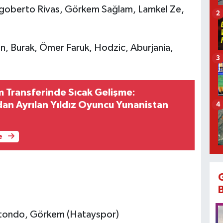
goberto Rivas, Görkem Sağlam, Lamkel Ze,
2
n, Burak, Ömer Faruk, Hodzic, Aburjania,
3
m Transferinde Sıcak Gelişme:
n Ayrılan Yıldız Oyuncu Yunanistan
4
e
Matondo, Görkem (Hatayspor)