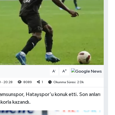
-
+
A
A
 - 20:28
8089
1
Okunma Süresi: 2 Dk
Samsunspor, Hatayspor'u konuk etti. Son anları
korla kazandı.