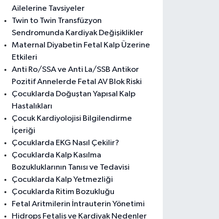
Ailelerine Tavsiyeler
Twin to Twin Transfüzyon
Sendromunda Kardiyak Değişiklikler
Maternal Diyabetin Fetal Kalp Üzerine
Etkileri
Anti Ro/SSA ve Anti La/SSB Antikor
Pozitif Annelerde Fetal AV Blok Riski
Çocuklarda Doğuştan Yapısal Kalp
Hastalıkları
Çocuk Kardiyolojisi Bilgilendirme
İçeriği
Çocuklarda EKG Nasıl Çekilir?
Çocuklarda Kalp Kasılma
Bozukluklarının Tanısı ve Tedavisi
Çocuklarda Kalp Yetmezliği
Çocuklarda Ritim Bozukluğu
Fetal Aritmilerin İntrauterin Yönetimi
Hidrops Fetalis ve Kardiyak Nedenler