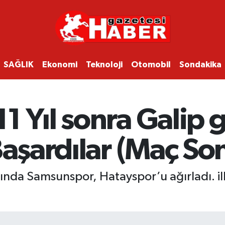
SAĞLIK
Ekonomi
Teknoloji
Otomobil
Sondakika
 Yıl sonra Galip g
Başardılar (Maç So
sında Samsunspor, Hatayspor’u ağırladı. il