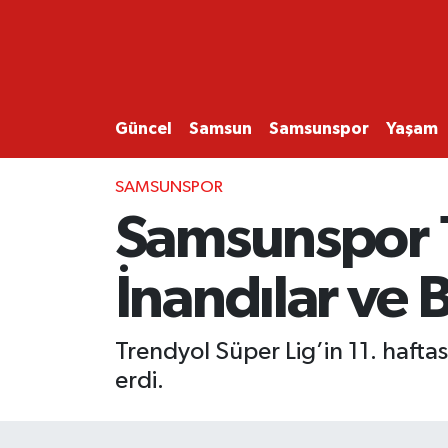
GÜNCEL
SAMSUN
Güncel
Samsun
Samsunspor
Yaşam
SAMSUNSPOR
SAMSUNSPOR
Samsunspor 11
EKONOMİ
İnandılar ve 
YAŞAM
Trendyol Süper Lig’in 11. hafta
erdi.