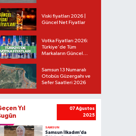
Tarifeler
Viski fiyatları 2026 |
Güncel Net Fiyatlar
Votka Fiyatları 2026:
Türkiye'de Tüm
Markaların Güncel
Listesi
Samsun 13 Numaralı
Otobüs Güzergahı ve
Sefer Saatleri 2026
Geçen Yıl
07 Ağustos
Bugün
2025
SAMSUN
Samsun İlkadım’da