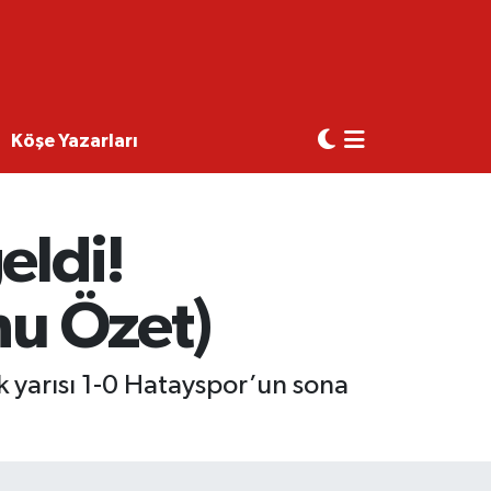
Köşe Yazarları
eldi!
nu Özet)
k yarısı 1-0 Hatayspor’un sona