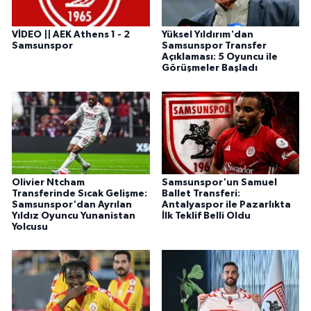
VİDEO || AEK Athens 1 - 2
Yüksel Yıldırım'dan
Samsunspor
Samsunspor Transfer
Açıklaması: 5 Oyuncu ile
Görüşmeler Başladı
Olivier Ntcham
Samsunspor'un Samuel
Transferinde Sıcak Gelişme:
Ballet Transferi:
Samsunspor'dan Ayrılan
Antalyaspor ile Pazarlıkta
Yıldız Oyuncu Yunanistan
İlk Teklif Belli Oldu
Yolcusu