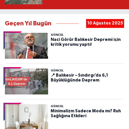
Geçen Yıl Bugün
10 Ağustos 2025
GÜNCEL
Naci Görür Balıkesir Depremi için
kritik yorumu yaptı!
GÜNCEL
📍 Balıkesir – Sındırgı’da 6,1
Büyüklüğünde Deprem
GÜNCEL
Minimalizm Sadece Moda mı? Ruh
Sağlığına Etkileri