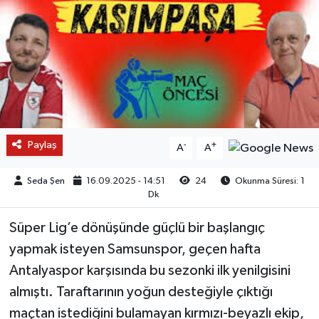
Paylaş
-
+
A
A
Seda Şen
16.09.2025 - 14:51
24
Okunma Süresi: 1
Dk
Süper Lig’e dönüşünde güçlü bir başlangıç
yapmak isteyen Samsunspor, geçen hafta
Antalyaspor karşısında bu sezonki ilk yenilgisini
almıştı. Taraftarının yoğun desteğiyle çıktığı
maçtan istediğini bulamayan kırmızı-beyazlı ekip,