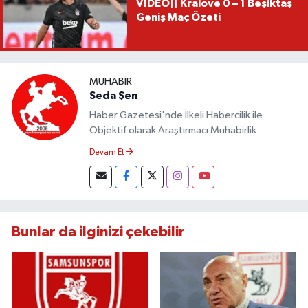
VİDEO|| Kralove 0 – 1 Beşiktaş
Geniş Maç Özeti
MUHABIR
Seda Şen
Haber Gazetesi'nde İlkeli Habercilik ile
Objektif olarak Araştırmacı Muhabirlik
Yapmaktayım.
Devam Et
Bunlar da ilginizi çekebilir