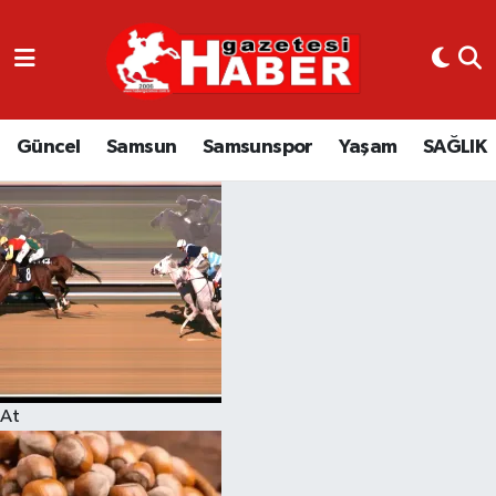
GÜNCEL
SAMSUN
Güncel
Samsun
Samsunspor
Yaşam
SAĞLIK
SAMSUNSPOR
EKONOMİ
YAŞAM
At