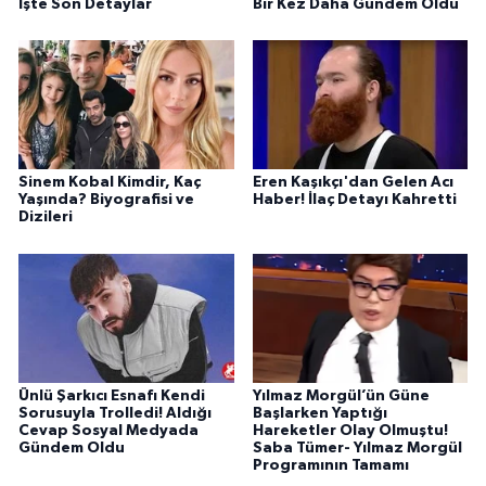
İşte Son Detaylar
Bir Kez Daha Gündem Oldu
Sinem Kobal Kimdir, Kaç
Eren Kaşıkçı'dan Gelen Acı
Yaşında? Biyografisi ve
Haber! İlaç Detayı Kahretti
Dizileri
Ünlü Şarkıcı Esnafı Kendi
Yılmaz Morgül’ün Güne
Sorusuyla Trolledi! Aldığı
Başlarken Yaptığı
Cevap Sosyal Medyada
Hareketler Olay Olmuştu!
Gündem Oldu
Saba Tümer- Yılmaz Morgül
Programının Tamamı