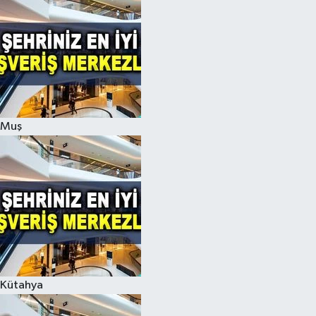
Muş
Kütahya