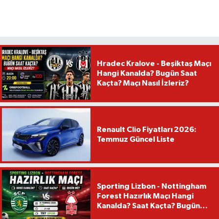
Hradec Kralove - Beşiktaş Maçı
Hangi Kanalda? Bugün Saat
Kaçta? Maçı Nasıl İzleriz?
Renault Clio Fiyatları 2026:
Temmuz Güncel Liste
Sporting Lizbon - Nottingham
Forest Hazırlık Maçı Hangi
Kanalda? Saat Kaçta? Bugün
Mü?