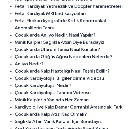
Fetal Kardiyak Yetmezlik ve Doppler Parametreleri
Fetal Kardiyak MRI Endikasyonları
Fetal Ekokardiyografide Kritik Konotrunkal
Anomalilerin Tanısı
Çocuklarda Anjiyo Nedir, Nasıl Yapılır?
Minik Kalpler Sağlıkla Atsın Diye Buradayız
Çocuklarda Üfürüm Tanısı Nasıl Konulur?
Çocuklarda Göğüs Ağrısı Nedenleri Nelerdir?
Anjiyo Nedir?
Çocuklarda Kalp Hastalığı Nasıl Teşhis Edilir?
Çocuk Kardiyolojisi Bilgilendirme Videosu
Çocuk Kardiyolojisi Nedir?
Çocuk Kardiyolojisi Tanıtım Videosu
Minik Kalplerin Yanında Her Zaman
Kardiyoloji ve Kalp Damar Cerrahisi Arasındaki Fark
Çocuklarda Kalp Atışı Kaç Olmalı?
Sağlıkla Atan Minik Kalpler İçin Buradayız
Aort Koarktasyonu Tedavisinde Stent Açma