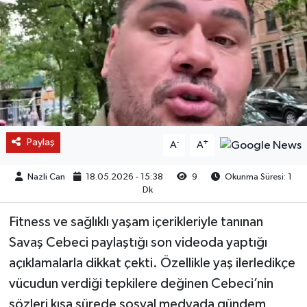
Paylaş
-
+
A
A
Nazli Can
18.05.2026 - 15:38
9
Okunma Süresi: 1
Dk
Fitness ve sağlıklı yaşam içerikleriyle tanınan
Savaş Cebeci paylaştığı son videoda yaptığı
açıklamalarla dikkat çekti. Özellikle yaş ilerledikçe
vücudun verdiği tepkilere değinen Cebeci’nin
sözleri kısa sürede sosyal medyada gündem