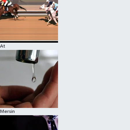
At
Mersin