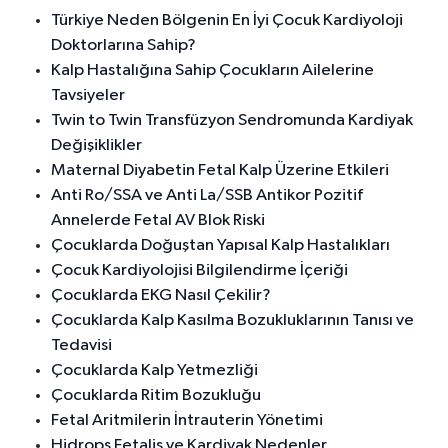
Türkiye Neden Bölgenin En İyi Çocuk Kardiyoloji
Doktorlarına Sahip?
Kalp Hastalığına Sahip Çocukların Ailelerine
Tavsiyeler
Twin to Twin Transfüzyon Sendromunda Kardiyak
Değişiklikler
Maternal Diyabetin Fetal Kalp Üzerine Etkileri
Anti Ro/SSA ve Anti La/SSB Antikor Pozitif
Annelerde Fetal AV Blok Riski
Çocuklarda Doğuştan Yapısal Kalp Hastalıkları
Çocuk Kardiyolojisi Bilgilendirme İçeriği
Çocuklarda EKG Nasıl Çekilir?
Çocuklarda Kalp Kasılma Bozukluklarının Tanısı ve
Tedavisi
Çocuklarda Kalp Yetmezliği
Çocuklarda Ritim Bozukluğu
Fetal Aritmilerin İntrauterin Yönetimi
Hidrops Fetalis ve Kardiyak Nedenler