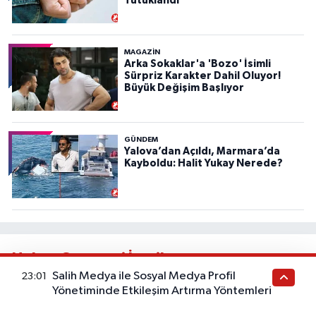
Tutuklandı
MAGAZİN
Arka Sokaklar'a 'Bozo' İsimli
Sürpriz Karakter Dahil Oluyor!
Büyük Değişim Başlıyor
GÜNDEM
Yalova’dan Açıldı, Marmara’da
Kayboldu: Halit Yukay Nerede?
Haber Gazetesi İçerik
Salih Medya ile Sosyal Medya Profil
23:01
Bu kategorideki yazılar sağlık tavsiyesi değildir. Sağlık
Yönetiminde Etkileşim Artırma Yöntemleri
durumunuzla ilgili doğru teşhis ve tedavi için