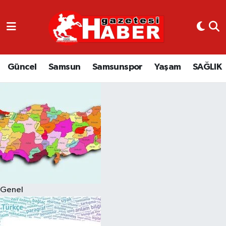
GÜNCEL
SAMSUN
Güncel
Samsun
Samsunspor
Yaşam
SAĞLIK
SAMSUNSPOR
EKONOMİ
YAŞAM
Genel