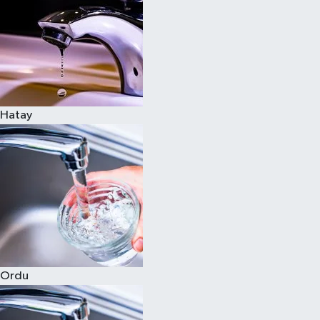
Hatay
Ordu