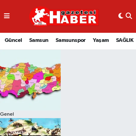
GÜNCEL
SAMSUN
Güncel
Samsun
Samsunspor
Yaşam
SAĞLIK
SAMSUNSPOR
EKONOMİ
YAŞAM
Genel