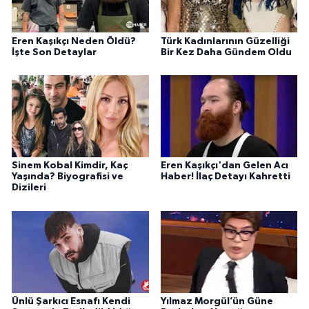
Eren Kaşıkçı Neden Öldü?
Türk Kadınlarının Güzelliği
İşte Son Detaylar
Bir Kez Daha Gündem Oldu
Sinem Kobal Kimdir, Kaç
Eren Kaşıkçı'dan Gelen Acı
Yaşında? Biyografisi ve
Haber! İlaç Detayı Kahretti
Dizileri
Ünlü Şarkıcı Esnafı Kendi
Yılmaz Morgül’ün Güne