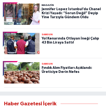
MAGAZİN
Jennifer Lopez İstanbul’da Chanel
Krizi Yaşadı: “Sorun Değil” Deyip
Yine Tarzıyla Gündem Oldu
SAMSUN
Yol Kenarında Otlayan İneği Çalıp
43 Bin Liraya Sattı!
SAMSUN
Fındık Alım Fiyatları Açıklandı:
Üreticiye Derin Nefes
Haber Gazetesi İçerik