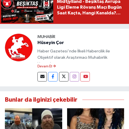
Midtjylland - Beşiktaş Avrupa
Ligi Eleme Rövanş Maçı Bugün
Saat Kaçta, Hangi Kanalda?
Beşiktaş Maçı Bugün Mü?
MUHABIR
Hüseyin Çor
Haber Gazetesi'nde İlkeli Habercilik ile
Objektif olarak Araştırmacı Muhabirlik
Yapmaktayım.
Devam Et
Bunlar da ilginizi çekebilir