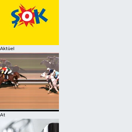
Aktüel
At