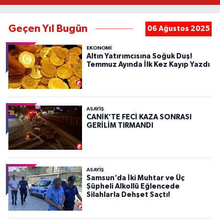
Geçen Yıl Bugün
06 Ağustos 2025
EKONOMİ
Altın Yatırımcısına Soğuk Duş!
Temmuz Ayında İlk Kez Kayıp Yazdı
ASAYIŞ
CANİK’TE FECİ KAZA SONRASI
GERİLİM TIRMANDI
ASAYIŞ
Samsun'da İki Muhtar ve Üç
Şüpheli Alkollü Eğlencede
Silahlarla Dehşet Saçtı!