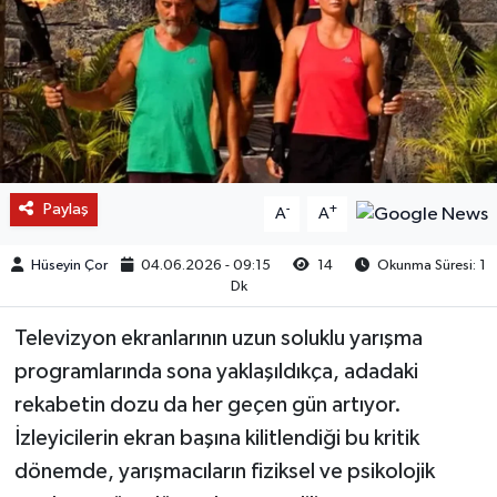
Paylaş
-
+
A
A
Hüseyin Çor
04.06.2026 - 09:15
14
Okunma Süresi: 1
Dk
Televizyon ekranlarının uzun soluklu yarışma
programlarında sona yaklaşıldıkça, adadaki
rekabetin dozu da her geçen gün artıyor.
İzleyicilerin ekran başına kilitlendiği bu kritik
dönemde, yarışmacıların fiziksel ve psikolojik