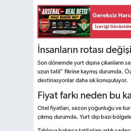
Gereksiz Harca
İçeriği Görüntül
İnsanların rotası değiş
Son dönemde yurt dışına çıkanların say
uzun tatil” fikrine kaymış durumda. Öze
destinasyonlar daha sık konuşuluyor.
Fiyat farkı neden bu ka
Otel fiyatları, sezon yoğunluğu ve kur 
çıkmış durumda. Yurt dışı bazı bölgele
Tabloya bakınca tatil planı artık sad