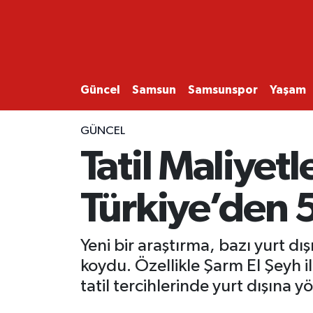
GÜNCEL
SAMSUN
Güncel
Samsun
Samsunspor
Yaşam
SAMSUNSPOR
GÜNCEL
Tatil Maliyetl
EKONOMİ
Türkiye’den 5
YAŞAM
Yeni bir araştırma, bazı yurt d
koydu. Özellikle Şarm El Şeyh ile
tatil tercihlerinde yurt dışına 