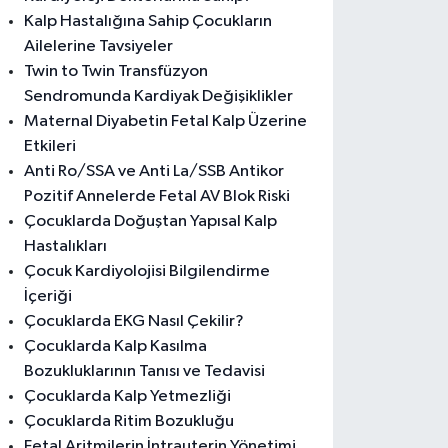
Kalp Hastalığına Sahip Çocukların
Ailelerine Tavsiyeler
Twin to Twin Transfüzyon
Sendromunda Kardiyak Değişiklikler
Maternal Diyabetin Fetal Kalp Üzerine
Etkileri
Anti Ro/SSA ve Anti La/SSB Antikor
Pozitif Annelerde Fetal AV Blok Riski
Çocuklarda Doğuştan Yapısal Kalp
Hastalıkları
Çocuk Kardiyolojisi Bilgilendirme
İçeriği
Çocuklarda EKG Nasıl Çekilir?
Çocuklarda Kalp Kasılma
Bozukluklarının Tanısı ve Tedavisi
Çocuklarda Kalp Yetmezliği
Çocuklarda Ritim Bozukluğu
Fetal Aritmilerin İntrauterin Yönetimi