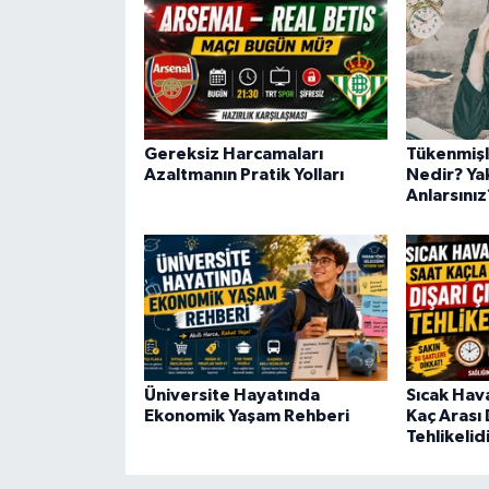
Gereksiz Harcamaları
Tükenmiş
Azaltmanın Pratik Yolları
Nedir? Yak
Anlarsınız
Üniversite Hayatında
Sıcak Hav
Ekonomik Yaşam Rehberi
Kaç Arası 
Tehlikelid