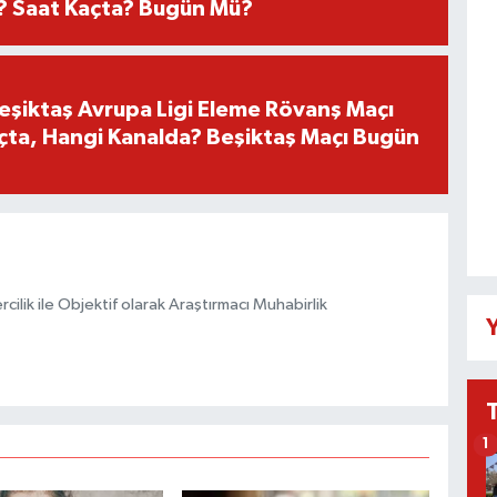
? Saat Kaçta? Bugün Mü?
Beşiktaş Avrupa Ligi Eleme Rövanş Maçı
çta, Hangi Kanalda? Beşiktaş Maçı Bugün
ilik ile Objektif olarak Araştırmacı Muhabirlik
Y
1