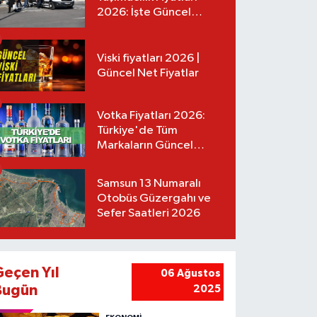
2026: İşte Güncel
Tarifeler
Viski fiyatları 2026 |
Güncel Net Fiyatlar
Votka Fiyatları 2026:
Türkiye'de Tüm
Markaların Güncel
Listesi
Samsun 13 Numaralı
Otobüs Güzergahı ve
Sefer Saatleri 2026
Geçen Yıl
06 Ağustos
Bugün
2025