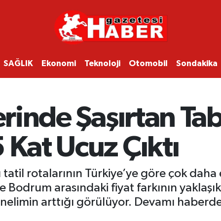
SAĞLIK
Ekonomi
Teknoloji
Otomobil
Sondakika
erinde Şaşırtan Tabl
 Kat Ucuz Çıktı
ışı tatil rotalarının Türkiye’ye göre çok d
 Bodrum arasındaki fiyat farkının yaklaşık 5
yönelimin arttığı görülüyor. Devamı haberde