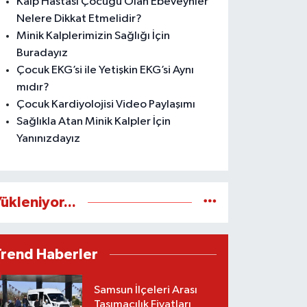
Kalp Hastası Çocuğu Olan Ebeveynler
Nelere Dikkat Etmelidir?
Minik Kalplerimizin Sağlığı İçin
Buradayız
Çocuk EKG’si ile Yetişkin EKG’si Aynı
mıdır?
Çocuk Kardiyolojisi Video Paylaşımı
Sağlıkla Atan Minik Kalpler İçin
Yanınızdayız
ükleniyor...
Trend Haberler
Samsun İlçeleri Arası
Taşımacılık Fiyatları