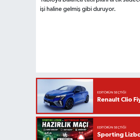
işi haline gelmiş gibi duruyor.
EDITÖRÜN SEÇTIĞI
Renault Clio F
EDITÖRÜN SEÇTIĞI
Sporting Lizbo