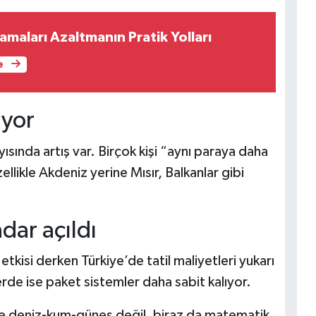
maları Azaltmanın Pratik Yolları
e
iyor
ısında artış var. Birçok kişi “aynı paraya daha
llikle Akdeniz yerine Mısır, Balkanlar gibi
dar açıldı
etkisi derken Türkiye’de tatil maliyetleri yukarı
rde ise paket sistemler daha sabit kalıyor.
ece deniz-kum-güneş değil, biraz da matematik