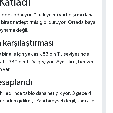
 Katladı
uhabbet dönüyor, “Türkiye mi yurt dışı mı daha
biraz netleştirmiş gibi duruyor. Ortada baya
r oynama değil.
karşılaştırması
k bir aile için yaklaşık 83 bin TL seviyesinde
atili 380 bin TL’yi geçiyor. Aynı süre, benzer
m var.
hesaplandı
hil edilince tablo daha net çıkıyor. 3 gece 4
zerinden gidilmiş. Yani bireysel değil, tam aile