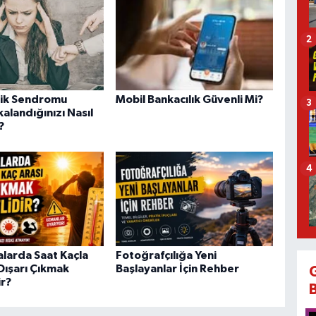
2
lik Sendromu
Mobil Bankacılık Güvenli Mi?
3
alandığınızı Nasıl
?
4
alarda Saat Kaçla
Fotoğrafçılığa Yeni
Dışarı Çıkmak
Başlayanlar İçin Rehber
ir?