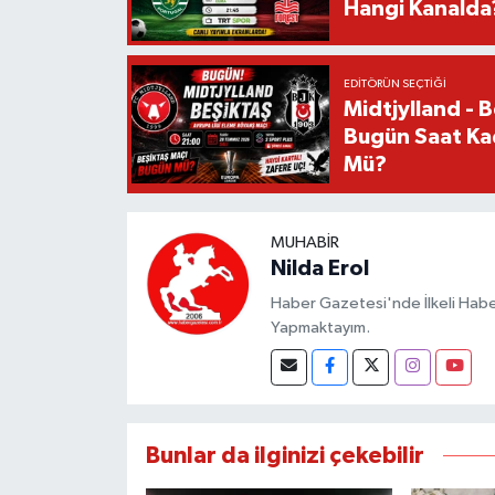
Hangi Kanalda
EDITÖRÜN SEÇTIĞI
Midtjylland - 
Bugün Saat Ka
Mü?
MUHABIR
Nilda Erol
Haber Gazetesi'nde İlkeli Haberc
Yapmaktayım.
Bunlar da ilginizi çekebilir