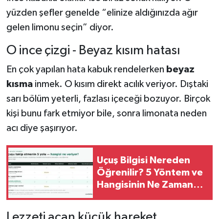
yüzden şefler genelde “elinize aldığınızda ağır
gelen limonu seçin” diyor.
O ince çizgi - Beyaz kısım hatası
En çok yapılan hata kabuk rendelerken
beyaz
kısma
inmek. O kısım direkt acılık veriyor. Dıştaki
sarı bölüm yeterli, fazlası içeceği bozuyor. Birçok
kişi bunu fark etmiyor bile, sonra limonata neden
acı diye şaşırıyor.
Uçuş Bilgisi Nereden
Öğrenilir? 5 Yöntem ve
Hangisinin Ne Zaman
İşe Yaradığı
Lezzeti açan küçük hareket