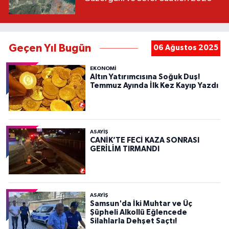
Geçen Yıl Bugün
06 Ağustos 2025
EKONOMİ
Altın Yatırımcısına Soğuk Duş!
Temmuz Ayında İlk Kez Kayıp Yazdı
ASAYIŞ
CANİK’TE FECİ KAZA SONRASI
GERİLİM TIRMANDI
ASAYIŞ
Samsun'da İki Muhtar ve Üç
Şüpheli Alkollü Eğlencede
Silahlarla Dehşet Saçtı!