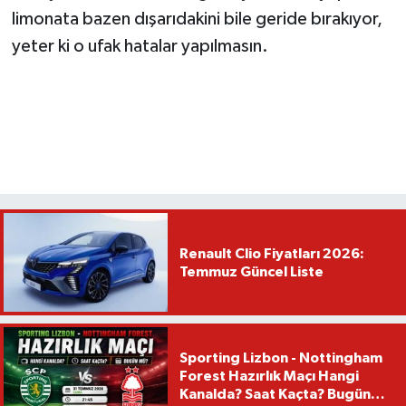
limonata bazen dışarıdakini bile geride bırakıyor,
yeter ki o ufak hatalar yapılmasın.
Renault Clio Fiyatları 2026:
Temmuz Güncel Liste
Sporting Lizbon - Nottingham
Forest Hazırlık Maçı Hangi
Kanalda? Saat Kaçta? Bugün