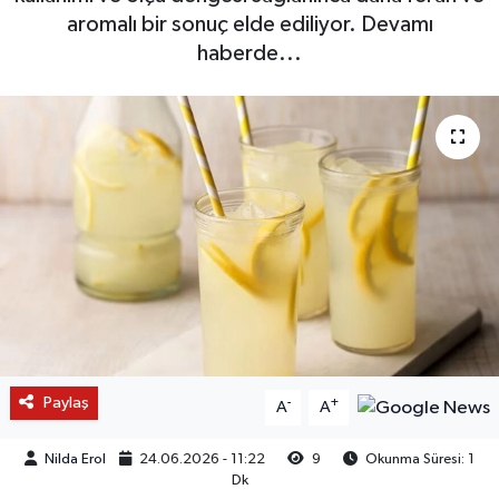
aromalı bir sonuç elde ediliyor. Devamı
haberde...
Paylaş
-
+
A
A
Nilda Erol
24.06.2026 - 11:22
9
Okunma Süresi: 1
Dk