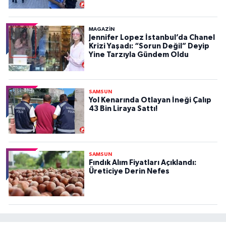
MAGAZİN
Jennifer Lopez İstanbul’da Chanel
Krizi Yaşadı: “Sorun Değil” Deyip
Yine Tarzıyla Gündem Oldu
SAMSUN
Yol Kenarında Otlayan İneği Çalıp
43 Bin Liraya Sattı!
SAMSUN
Fındık Alım Fiyatları Açıklandı:
Üreticiye Derin Nefes