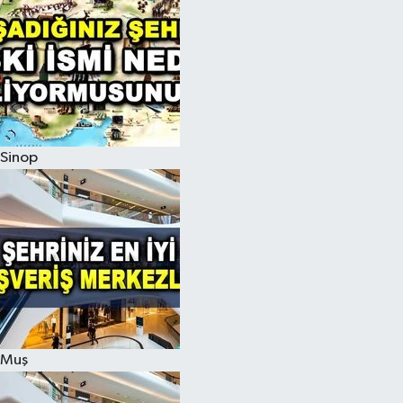
Sinop
Muş