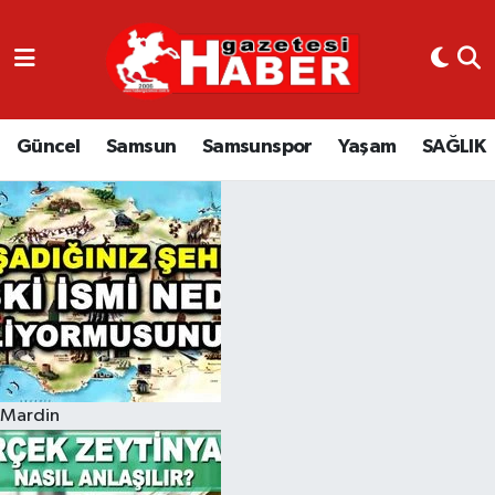
GÜNCEL
SAMSUN
Güncel
Samsun
Samsunspor
Yaşam
SAĞLIK
SAMSUNSPOR
EKONOMİ
YAŞAM
Mardin