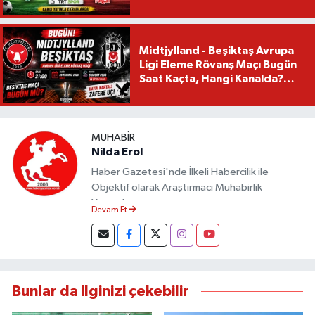
Mü?
Midtjylland - Beşiktaş Avrupa
Ligi Eleme Rövanş Maçı Bugün
Saat Kaçta, Hangi Kanalda?
Beşiktaş Maçı Bugün Mü?
MUHABIR
Nilda Erol
Haber Gazetesi'nde İlkeli Habercilik ile
Objektif olarak Araştırmacı Muhabirlik
Yapmaktayım.
Devam Et
Bunlar da ilginizi çekebilir