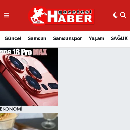
GÜNCEL
SAMSUN
Güncel
Samsun
Samsunspor
Yaşam
SAĞLIK
SAMSUNSPOR
EKONOMİ
YAŞAM
EKONOMİ