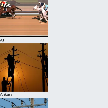
At
Ankara