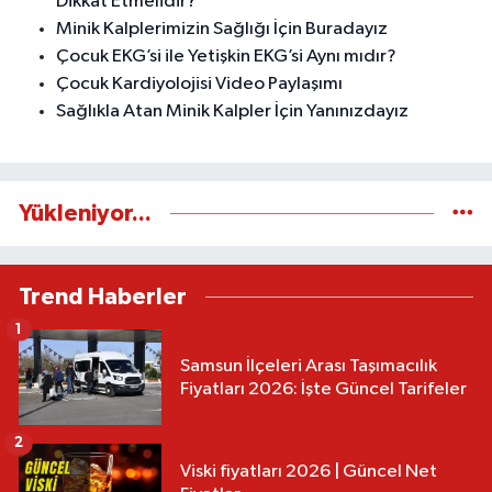
Dikkat Etmelidir?
Minik Kalplerimizin Sağlığı İçin Buradayız
Çocuk EKG’si ile Yetişkin EKG’si Aynı mıdır?
Çocuk Kardiyolojisi Video Paylaşımı
Sağlıkla Atan Minik Kalpler İçin Yanınızdayız
Yükleniyor...
Trend Haberler
1
Samsun İlçeleri Arası Taşımacılık
Fiyatları 2026: İşte Güncel Tarifeler
2
Viski fiyatları 2026 | Güncel Net