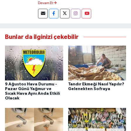
Yapmaktayım.
Devam Et
Bunlar da ilginizi çekebilir
9 Ağustos Hava Durumu -
Tandır Ekmeği Nasıl Yapılır?
Pazar Günü Yağmur ve
Gelenekten Sofraya
Sıcak Hava Aynı Anda Etkili
Olacak