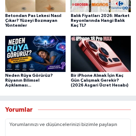
Betondan Pas Lekesi Nasıl
Balık Fiyatları 2026: Market
Çıkar? Yüzeyi Bozmayan
Reyonlarında Hangi Balık
Yöntemler
Kaç TL?
Neden Rüya Görürüz?
Bir iPhone Almak İçin Kaç
Rüyanın Bilimsel
Gün Çalışmak Gerekir?
Açıklaması...
(2026 Asgari Ücret Hesabı)
Yorumlar