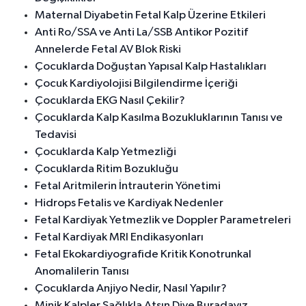
Maternal Diyabetin Fetal Kalp Üzerine Etkileri
Anti Ro/SSA ve Anti La/SSB Antikor Pozitif
Annelerde Fetal AV Blok Riski
Çocuklarda Doğuştan Yapısal Kalp Hastalıkları
Çocuk Kardiyolojisi Bilgilendirme İçeriği
Çocuklarda EKG Nasıl Çekilir?
Çocuklarda Kalp Kasılma Bozukluklarının Tanısı ve
Tedavisi
Çocuklarda Kalp Yetmezliği
Çocuklarda Ritim Bozukluğu
Fetal Aritmilerin İntrauterin Yönetimi
Hidrops Fetalis ve Kardiyak Nedenler
Fetal Kardiyak Yetmezlik ve Doppler Parametreleri
Fetal Kardiyak MRI Endikasyonları
Fetal Ekokardiyografide Kritik Konotrunkal
Anomalilerin Tanısı
Çocuklarda Anjiyo Nedir, Nasıl Yapılır?
Minik Kalpler Sağlıkla Atsın Diye Buradayız