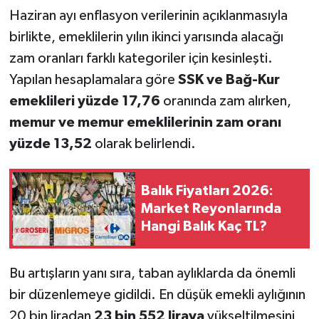
Haziran ayı enflasyon verilerinin açıklanmasıyla
birlikte, emeklilerin yılın ikinci yarısında alacağı
zam oranları farklı kategoriler için kesinleşti.
Yapılan hesaplamalara göre
SSK ve Bağ-Kur
emeklileri yüzde 17,76
oranında zam alırken,
memur ve memur emeklilerinin zam oranı
yüzde 13,52
olarak belirlendi.
Balık Fiyatları 2026:
Market Reyonlarında
Hangi Balık Kaç TL?
Bu artışların yanı sıra, taban aylıklarda da önemli
bir düzenlemeye gidildi. En düşük emekli aylığının
20 bin liradan
23 bin 552 liraya
yükseltilmesini