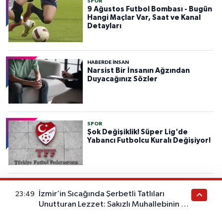
SPOR
9 Ağustos Futbol Bombası - Bugün
Hangi Maçlar Var, Saat ve Kanal
Detayları
HABERDE INSAN
Narsist Bir İnsanın Ağzından
Duyacağınız Sözler
SPOR
Şok Değişiklik! Süper Lig'de
Yabancı Futbolcu Kuralı Değişiyor!
EKONOMİ
İzmir’in Sıcağında Şerbetli Tatlıları
Bankalar Emekliler İçin Savaş İlan
23:49
Etti! 30 Bin TL'ye Kadar Yükselen
Unutturan Lezzet: Sakızlı Muhallebinin Bu
Promosyon Ödemeleri!
Tarifini Deneyen Vazgeçemiyor