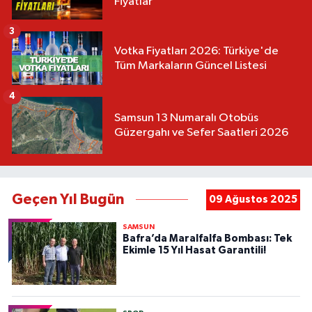
Fiyatlar
3
Votka Fiyatları 2026: Türkiye'de
Tüm Markaların Güncel Listesi
4
Samsun 13 Numaralı Otobüs
Güzergahı ve Sefer Saatleri 2026
Geçen Yıl Bugün
09 Ağustos 2025
SAMSUN
Bafra’da Maralfalfa Bombası: Tek
Ekimle 15 Yıl Hasat Garantili!