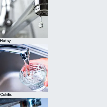
Hatay
Çekiliş