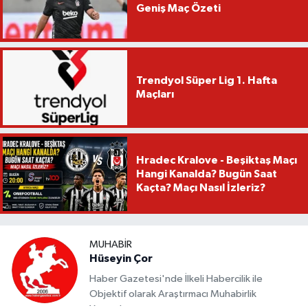
Geniş Maç Özeti
Trendyol Süper Lig 1. Hafta
Maçları
Hradec Kralove - Beşiktaş Maçı
Hangi Kanalda? Bugün Saat
Kaçta? Maçı Nasıl İzleriz?
MUHABIR
Hüseyin Çor
Haber Gazetesi'nde İlkeli Habercilik ile
Objektif olarak Araştırmacı Muhabirlik