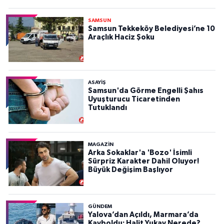
SAMSUN
Samsun Tekkeköy Belediyesi’ne 10
Araçlık Haciz Şoku
ASAYIŞ
Samsun'da Görme Engelli Şahıs
Uyuşturucu Ticaretinden
Tutuklandı
MAGAZİN
Arka Sokaklar'a 'Bozo' İsimli
Sürpriz Karakter Dahil Oluyor!
Büyük Değişim Başlıyor
GÜNDEM
Yalova’dan Açıldı, Marmara’da
Kayboldu: Halit Yukay Nerede?