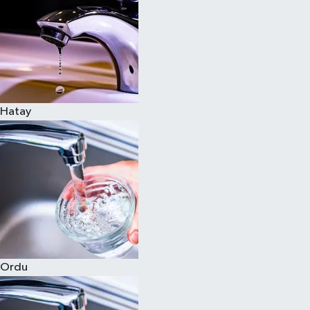
Hatay
Ordu