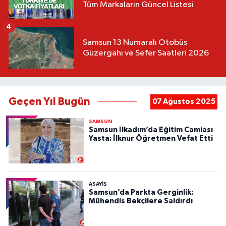
Tüm Markaların Güncel Listesi
4
Samsun 13 Numaralı Otobüs
Güzergahı ve Sefer Saatleri 2026
Geçen Yıl Bugün
07 Ağustos 2025
SAMSUN
Samsun İlkadım’da Eğitim Camiası
Yasta: İlknur Öğretmen Vefat Etti
ASAYIŞ
Samsun’da Parkta Gerginlik:
Mühendis Bekçilere Saldırdı