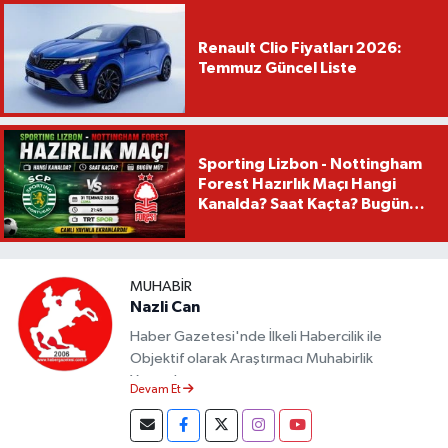
Renault Clio Fiyatları 2026:
Temmuz Güncel Liste
Sporting Lizbon - Nottingham
Forest Hazırlık Maçı Hangi
Kanalda? Saat Kaçta? Bugün
Mü?
MUHABIR
Nazli Can
Haber Gazetesi'nde İlkeli Habercilik ile
Objektif olarak Araştırmacı Muhabirlik
Yapmaktayım.
Devam Et