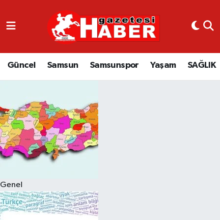
GÜNCEL
SAMSUN
Güncel
Samsun
Samsunspor
Yaşam
SAĞLIK
SAMSUNSPOR
EKONOMİ
YAŞAM
Genel