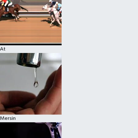
At
Mersin