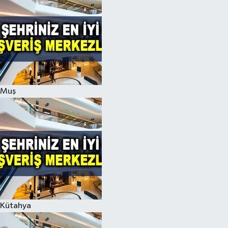
Muş
Kütahya