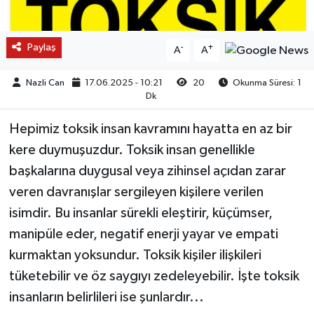
Paylaş
-
+
A
A
Nazli Can
17.06.2025 - 10:21
20
Okunma Süresi: 1
Dk
Hepimiz toksik insan kavramını hayatta en az bir
kere duymuşuzdur. Toksik insan genellikle
başkalarına duygusal veya zihinsel açıdan zarar
veren davranışlar sergileyen kişilere verilen
isimdir. Bu insanlar sürekli eleştirir, küçümser,
manipüle eder, negatif enerji yayar ve empati
kurmaktan yoksundur. Toksik kişiler ilişkileri
tüketebilir ve öz saygıyı zedeleyebilir. İşte toksik
insanların belirlileri ise şunlardır...