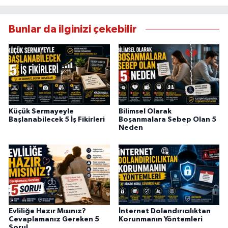
Bunlar da ilginizi çekebilir
Küçük Sermayeyle
Bilimsel Olarak
Başlanabilecek 5 İş Fikirleri
Boşanmalara Sebep Olan 5
Neden
Evliliğe Hazır Mısınız?
İnternet Dolandırıcılıktan
Cevaplamanız Gereken 5
Korunmanın Yöntemleri
Soru!